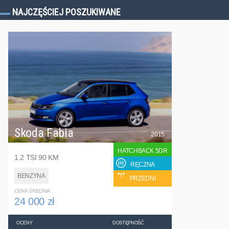
NAJCZĘŚCIEJ POSZUKIWANE
Skoda Fabia
2015
HATCHBACK 5DR
1.2 TSI 90 KM
RĘCZNA
BENZYNA
PRZEDNI
CENA ŚREDNIA
24 000 zł
OCENY
DOSTĘPNOŚĆ