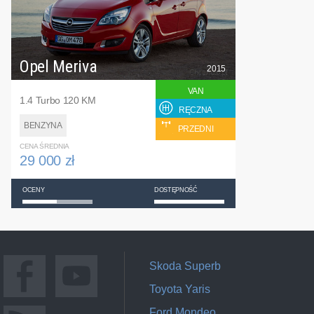
Opel Meriva
2015
VAN
1.4 Turbo 120 KM
RĘCZNA
BENZYNA
PRZEDNI
CENA ŚREDNIA
29 000 zł
OCENY
DOSTĘPNOŚĆ
Skoda Superb
Toyota Yaris
Ford Mondeo