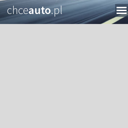
chce
auto
.pl