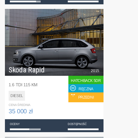
Skoda Rapid
2015
HATCHBACK 5DR
1.6 TDI 115 KM
RĘCZNA
DIESEL
PRZEDNI
CENA ŚREDNIA
35 000 zł
OCENY
DOSTĘPNOŚĆ