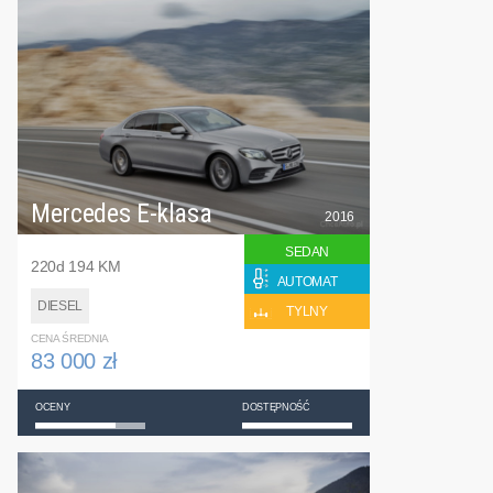
Mercedes E-klasa
2016
SEDAN
220d 194 KM
AUTOMAT
DIESEL
TYLNY
CENA ŚREDNIA
83 000 zł
OCENY
DOSTĘPNOŚĆ