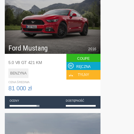
Ford Mustang
2016
COUPE
5.0 V8 GT 421 KM
RĘCZNA
BENZYNA
TYLNY
CENA ŚREDNIA
81 000 zł
OCENY
DOSTĘPNOŚĆ