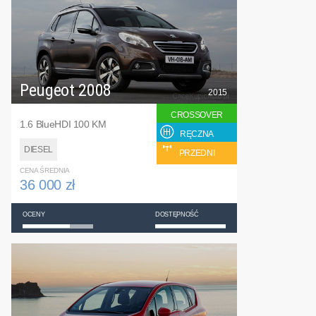
Peugeot 2008
2015
CROSSOVER
1.6 BlueHDI 100 KM
RĘCZNA
DIESEL
PRZEDNI
CENA ŚREDNIA
36 000 zł
OCENY
DOSTĘPNOŚĆ