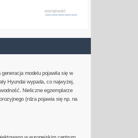
DOSTĘPNOŚĆ
 generacja modelu pojawiła się w
mały Hyundai wypada, co najwyżej,
awodność. Nieliczne egzemplarze
orozyjnego (rdza pojawia się np. na
rojektowano w europejskim centrum