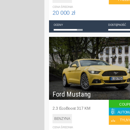
CENA ŚREDNIA
20 000 zł
OCENY
DOSTĘPNOŚĆ
Ford Mustang
COUP
2.3 EcoBoost 317 KM
AUTOM
BENZYNA
TYLN
CENA ŚREDNIA