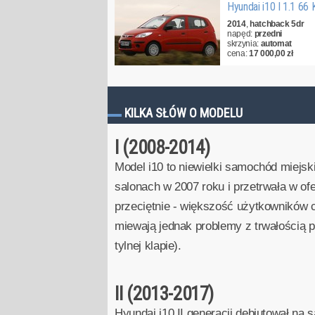
Hyundai i10 I 1.1 66
2014
,
hatchback 5dr
napęd:
przedni
skrzynia:
automat
cena:
17 000,00 zł
KILKA SŁÓW O MODELU
I (2008-2014)
Model i10 to niewielki samochód miejsk
salonach w 2007 roku i przetrwała w of
przeciętnie - większość użytkowników 
miewają jednak problemy z trwałością p
tylnej klapie).
II (2013-2017)
Hyundai i10 II generacji debiutował n