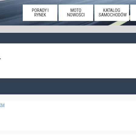
PORADY I
MOTO
KATALOG
RYNEK
NOWOŚCI
SAMOCHODÓW
4
 KM