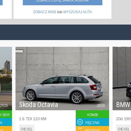
ZOBACZ LISTĘ SAMOCHODÓW
ZOBACZ INNE
lub
WYSZUKAJ AUTA
Skoda Octavia
BMW
2015
2016
K 5DR
KOMBI
1.6 TDI 110 KM
20d 19
A
RĘCZNA
DIESEL
DIESEL
NI
PRZEDNI