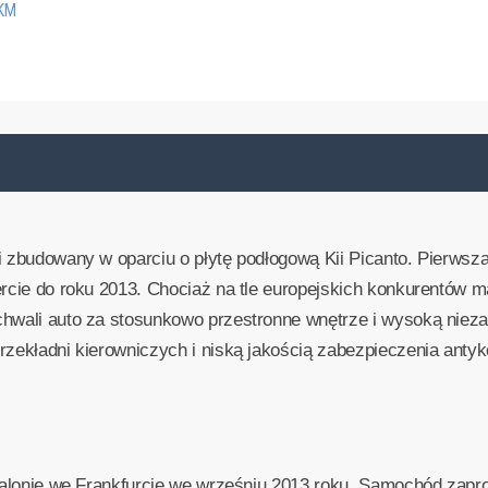
 KM
i zbudowany w oparciu o płytę podłogową Kii Picanto. Pierwsza
ercie do roku 2013. Chociaż na tle europejskich konkurentów 
chwali auto za stosunkowo przestronne wnętrze i wysoką niez
rzekładni kierowniczych i niską jakością zabezpieczenia antyk
a salonie we Frankfurcie we wrześniu 2013 roku. Samochód zap