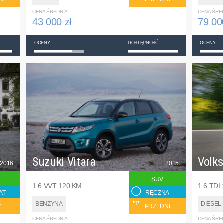
CENA ŚREDNIA
CENA ŚRE
43 000 zł
79 00
OCENY
DOSTĘPNOŚĆ
OCENY
Suzuki Vitara
Volk
2016
2015
E
SUV
1.6 VVT 120 KM
1.6 TDI
AT
RĘCZNA
BENZYNA
DIESEL
Y
PRZEDNI
CENA ŚREDNIA
CENA ŚRE