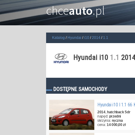
chce
auto
.pl
Katalog
Hyundai
i10
2014
1.1
Hyundai i10
1.1
201
DOSTĘPNE SAMOCHODY
Hyundai i10 I 1.1 66
2014
,
hatchback 5dr
napęd:
przedni
skrzynia:
ręczna
cena:
14 000,00 zł