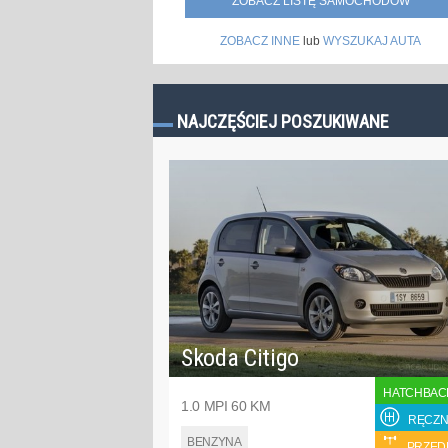
ZOBACZ LISTĘ SAMOCHODÓW
ZOBACZ INNE
lub
WYSZUKAJ AUTA
NAJCZĘŚCIEJ POSZUKIWANE
Skoda Citigo
HATCHBAC
1.0 MPI 60 KM
RĘCZN
BENZYNA
PRZED