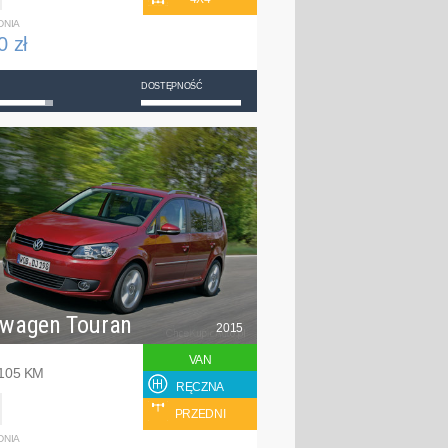
DNIA
0 zł
DOSTĘPNOŚĆ
swagen Touran
2015
VAN
 105 KM
RĘCZNA
PRZEDNI
DNIA