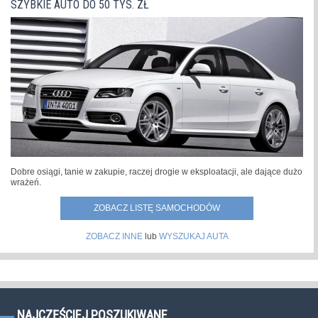
SZYBKIE AUTO DO 50 TYS. ZŁ
Dobre osiągi, tanie w zakupie, raczej drogie w eksploatacji, ale dające dużo
wrażeń.
ZOBACZ LISTĘ SAMOCHODÓW
ZOBACZ INNE
lub
WYSZUKAJ AUTA
NAJCZĘŚCIEJ POSZUKIWANE