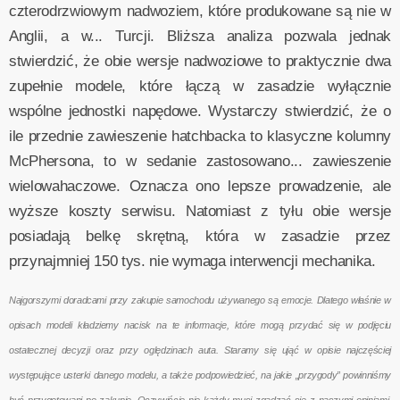
czterodrzwiowym nadwoziem, które produkowane są nie w
Anglii, a w... Turcji. Bliższa analiza pozwala jednak
stwierdzić, że obie wersje nadwoziowe to praktycznie dwa
zupełnie modele, które łączą w zasadzie wyłącznie
wspólne jednostki napędowe. Wystarczy stwierdzić, że o
ile przednie zawieszenie hatchbacka to klasyczne kolumny
McPhersona, to w sedanie zastosowano... zawieszenie
wielowahaczowe. Oznacza ono lepsze prowadzenie, ale
wyższe koszty serwisu. Natomiast z tyłu obie wersje
posiadają belkę skrętną, która w zasadzie przez
przynajmniej 150 tys. nie wymaga interwencji mechanika.
Najgorszymi doradcami przy zakupie samochodu używanego są emocje. Dlatego właśnie w
opisach modeli kładziemy nacisk na te informacje, które mogą przydać się w podjęciu
ostatecznej decyzji oraz przy oględzinach auta. Staramy się ująć w opisie najczęściej
występujące usterki danego modelu, a także podpowiedzieć, na jakie „przygody” powinniśmy