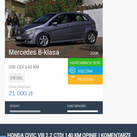
Mercedes B-klasa
2008
HATCHBACK 5DR
200 CDI 140 KM
RĘCZNA
DIESEL
PRZEDNI
CENA ŚREDNIA
21 000 zł
OCENY
DOSTĘPNOŚĆ
HONDA CIVIC VIII 2.2 CTDI 140 KM OPINIE I KOMENTARZE