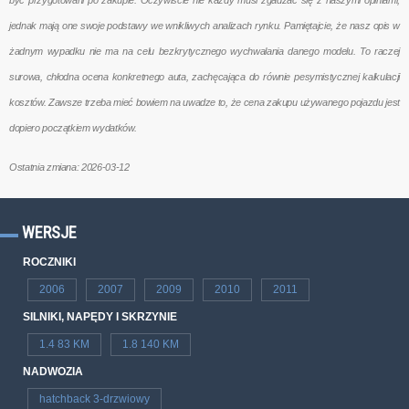
być przygotowani po zakupie. Oczywiście nie każdy musi zgadzać się z naszymi opiniami,
jednak mają one swoje podstawy we wnikliwych analizach rynku. Pamiętajcie, że nasz opis w
żadnym wypadku nie ma na celu bezkrytycznego wychwalania danego modelu. To raczej
surowa, chłodna ocena konkretnego auta, zachęcająca do równie pesymistycznej kalkulacji
kosztów. Zawsze trzeba mieć bowiem na uwadze to, że cena zakupu używanego pojazdu jest
dopiero początkiem wydatków.
Ostatnia zmiana: 2026-03-12
WERSJE
ROCZNIKI
2006
2007
2009
2010
2011
SILNIKI, NAPĘDY I SKRZYNIE
1.4 83 KM
1.8 140 KM
NADWOZIA
hatchback 3-drzwiowy