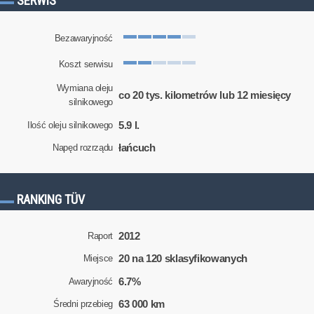
SERWIS
Bezawaryjność
Koszt serwisu
Wymiana oleju
co 20 tys. kilometrów lub 12 miesięcy
silnikowego
5.9 l.
Ilość oleju silnikowego
łańcuch
Napęd rozrządu
RANKING TÜV
2012
Raport
20 na 120 sklasyfikowanych
Miejsce
6.7%
Awaryjność
63 000 km
Średni przebieg