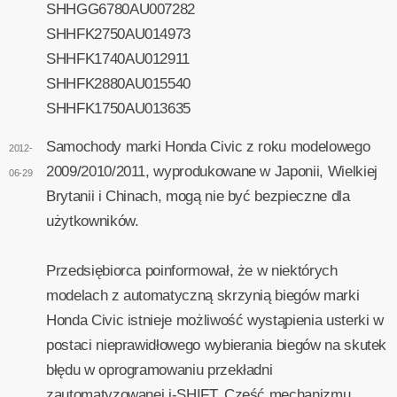
SHHGG6780AU007282
SHHFK2750AU014973
SHHFK1740AU012911
SHHFK2880AU015540
SHHFK1750AU013635
Samochody marki Honda Civic z roku modelowego
2012-
2009/2010/2011, wyprodukowane w Japonii, Wielkiej
06-29
Brytanii i Chinach, mogą nie być bezpieczne dla
użytkowników.
Przedsiębiorca poinformował, że w niektórych
modelach z automatyczną skrzynią biegów marki
Honda Civic istnieje możliwość wystąpienia usterki w
postaci nieprawidłowego wybierania biegów na skutek
błędu w oprogramowaniu przekładni
zautomatyzowanej i-SHIFT. Część mechanizmu