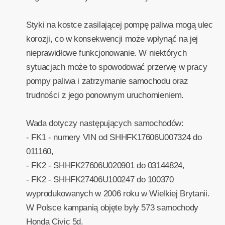
Styki na kostce zasilającej pompę paliwa mogą ulec
korozji, co w konsekwencji może wpłynąć na jej
nieprawidłowe funkcjonowanie. W niektórych
sytuacjach może to spowodować przerwę w pracy
pompy paliwa i zatrzymanie samochodu oraz
trudności z jego ponownym uruchomieniem.
Wada dotyczy następujących samochodów:
- FK1 - numery VIN od SHHFK17606U007324 do
011160,
- FK2 - SHHFK27606U020901 do 03144824,
- FK2 - SHHFK27406U100247 do 100370
wyprodukowanych w 2006 roku w Wielkiej Brytanii.
W Polsce kampanią objęte były 573 samochody
Honda Civic 5d.