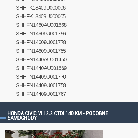
SHHFK18409U000006
SHHFK18409U000005
SHHFN1460AU001668
SHHFN14609U001756
SHHFN14609U001778
SHHFN14609U001755
SHHFN1440AU001450
SHHFN1440AU001669
SHHFN14409U001770
SHHFN14409U001758
SHHFN14409U001767
HONDA CIVIC VIII 2.2 CTDI 140 KM - PODOBNE
SAMOCHODY