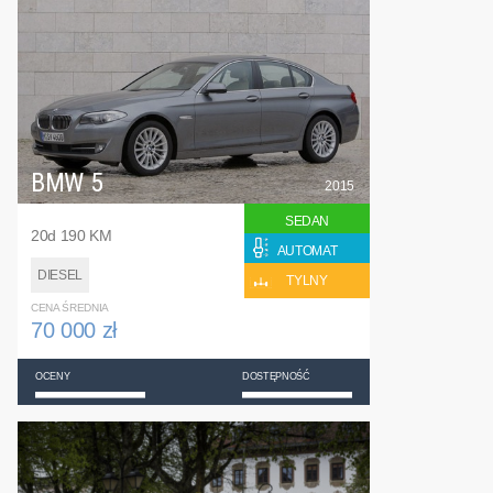
BMW 5
2015
SEDAN
20d 190 KM
AUTOMAT
DIESEL
TYLNY
CENA ŚREDNIA
70 000 zł
OCENY
DOSTĘPNOŚĆ