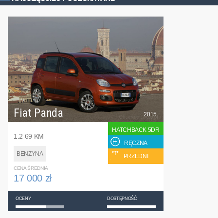
Fiat Panda
2015
HATCHBACK 5DR
1.2 69 KM
RĘCZNA
BENZYNA
PRZEDNI
CENA ŚREDNIA
17 000 zł
OCENY
DOSTĘPNOŚĆ