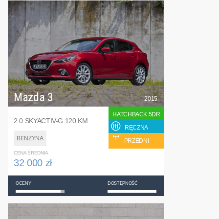
Mazda 3
2015
HATCHBACK 5DR
2.0 SKYACTIV-G 120 KM
RĘCZNA
BENZYNA
PRZEDNI
CENA ŚREDNIA
32 000 zł
OCENY
DOSTĘPNOŚĆ