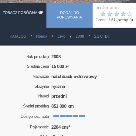
OCEŃ TO AUTO
★
★
★
★
☆
ZOBACZ PORÓWNANIE
DODAJ DO
PORÓWNANIA
Ocena:
3.67
(oceny:
3
)
KATALOG
Honda
Civic
2008
2.2 CTDI
2008
Rok produkcji
15 000 zł
Średnia cena
hatchback 5-drzwiowy
Nadwozie
ręczna
Skrzynia
przedni
Napęd
851 000 km
Średni przebieg
Dostępność auta
3
2204 cm
Pojemność