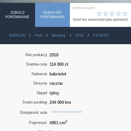
OCEŃ TO AUTO
☆
☆
☆
☆
☆
ZOBACZ
DODAJ DO
PORÓWNANIE
PORÓWNANIA
Oceń ten samochód jako pierwszy!
KATALOG
Ford
Mustang
2018
5.0 V8 GT
2018
Rok produkcji
114 000 zł
Średnia cena
kabriolet
Nadwozie
ręczna
Skrzynia
tylny
Napęd
244 000 km
Średni przebieg
Dostępność auta
3
4951 cm
Pojemność