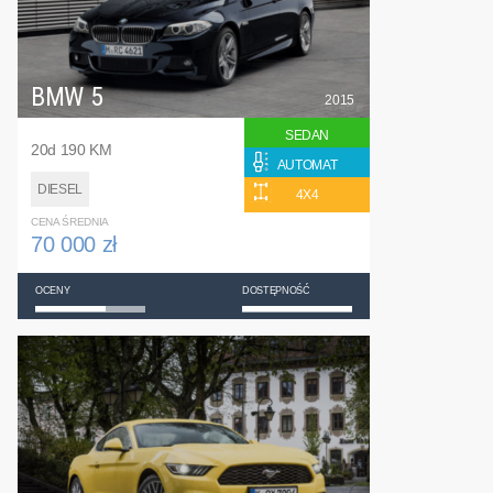
BMW 5
2015
SEDAN
20d 190 KM
AUTOMAT
DIESEL
4X4
CENA ŚREDNIA
70 000 zł
OCENY
DOSTĘPNOŚĆ