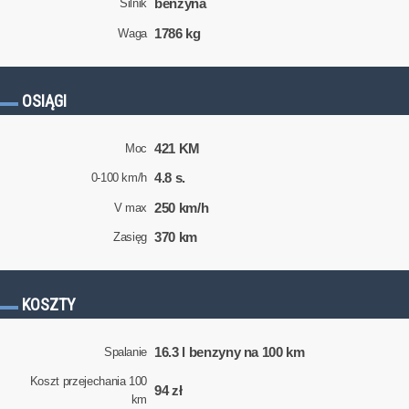
benzyna
Silnik
1786 kg
Waga
OSIĄGI
421 KM
Moc
4.8 s.
0-100 km/h
250 km/h
V max
370 km
Zasięg
KOSZTY
16.3 l benzyny na 100 km
Spalanie
Koszt przejechania 100
94 zł
km