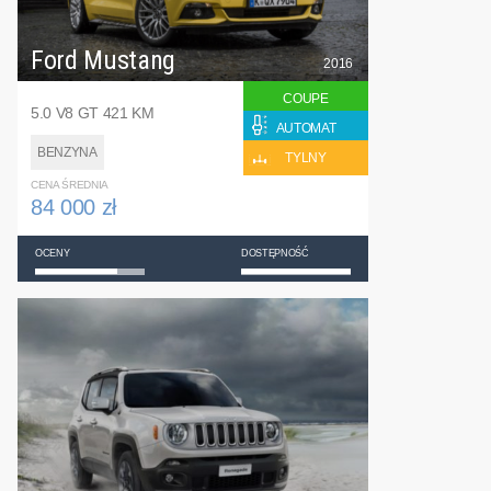
Ford Mustang
2016
COUPE
5.0 V8 GT 421 KM
AUTOMAT
BENZYNA
TYLNY
CENA ŚREDNIA
84 000 zł
OCENY
DOSTĘPNOŚĆ