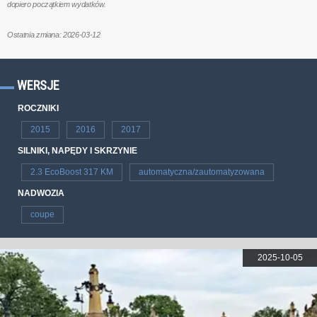
dopiero początkiem wydatków.
Ostatnia zmiana: 2026-03-12
WERSJE
ROCZNIKI
2015
2016
2017
SILNIKI, NAPĘDY I SKRZYNIE
2.3 EcoBoost 317 KM
automatyczna/zautomatyzowana
NADWOZIA
coupe
2025-10-05