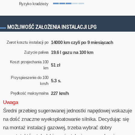
Ryzyko kradzieży
MOŻLIWOŚĆ ZAŁOŻENIA INSTALACJI LPG
14000 km czyli po 9 miesiącach
Zwrot kosztu instalacji po
19.6 l gazu na 100 km
Zużycie paliwa
Koszt przejechania 100
51 zł
km
Przyspieszenie do 100
5.3 s.
km/h
227 km/h
Prędkość maksymalna
Uwaga
Średni przebieg sugerowanej jednostki napędowej wskazuje
na dość znaczne wyeksploatowanie silnika. Decydując się
na montaż instalacji gazowej, trzeba wybrać dobry