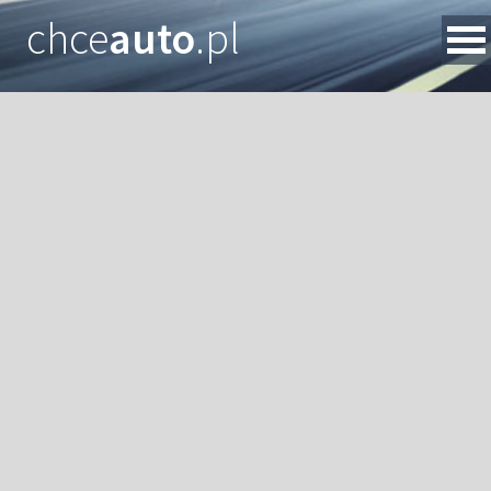
chce
auto
.pl