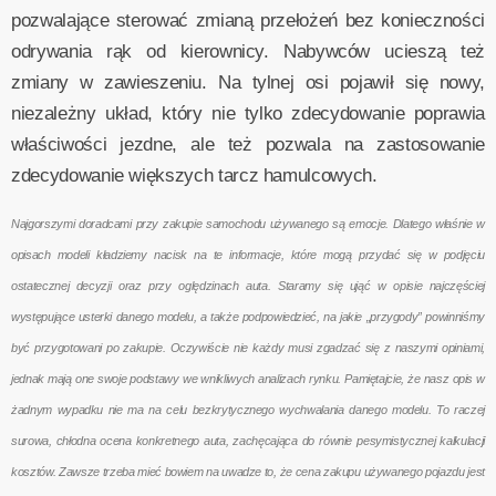
pozwalające sterować zmianą przełożeń bez konieczności
odrywania rąk od kierownicy. Nabywców ucieszą też
zmiany w zawieszeniu. Na tylnej osi pojawił się nowy,
niezależny układ, który nie tylko zdecydowanie poprawia
właściwości jezdne, ale też pozwala na zastosowanie
zdecydowanie większych tarcz hamulcowych.
Najgorszymi doradcami przy zakupie samochodu używanego są emocje. Dlatego właśnie w
opisach modeli kładziemy nacisk na te informacje, które mogą przydać się w podjęciu
ostatecznej decyzji oraz przy oględzinach auta. Staramy się ująć w opisie najczęściej
występujące usterki danego modelu, a także podpowiedzieć, na jakie „przygody” powinniśmy
być przygotowani po zakupie. Oczywiście nie każdy musi zgadzać się z naszymi opiniami,
jednak mają one swoje podstawy we wnikliwych analizach rynku. Pamiętajcie, że nasz opis w
żadnym wypadku nie ma na celu bezkrytycznego wychwalania danego modelu. To raczej
surowa, chłodna ocena konkretnego auta, zachęcająca do równie pesymistycznej kalkulacji
kosztów. Zawsze trzeba mieć bowiem na uwadze to, że cena zakupu używanego pojazdu jest