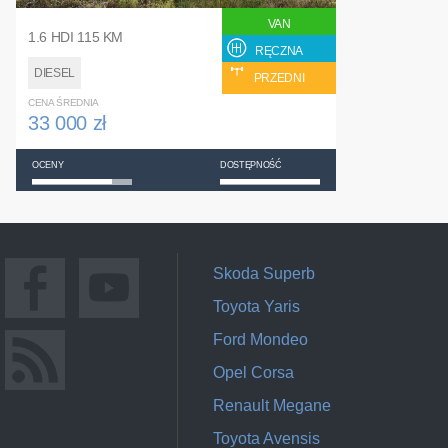
VAN
1.6 HDI 115 KM
RĘCZNA
DIESEL
PRZEDNI
CENA ŚREDNIA
33 000 zł
OCENY
DOSTĘPNOŚĆ
Skoda Superb
Toyota Yaris
Ford Mondeo
Opel Corsa
Renault Megane
Toyota Avensis