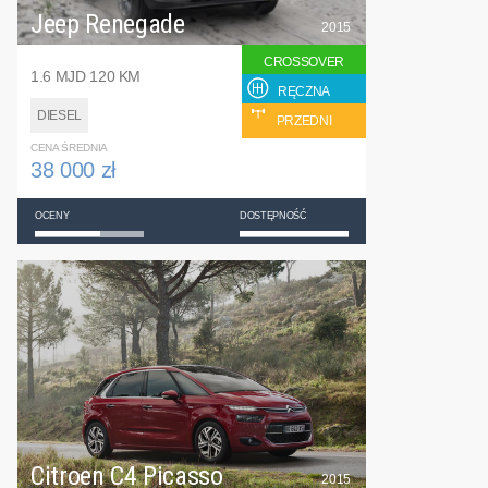
Jeep Renegade
2015
CROSSOVER
1.6 MJD 120 KM
RĘCZNA
DIESEL
PRZEDNI
CENA ŚREDNIA
38 000 zł
OCENY
DOSTĘPNOŚĆ
Citroen C4 Picasso
2015