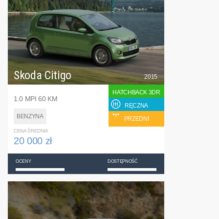
Skoda Citigo
2015
HATCHBACK 3DR
1.0 MPI 60 KM
RĘCZNA
BENZYNA
PRZEDNI
CENA ŚREDNIA
20 000 zł
OCENY
DOSTĘPNOŚĆ