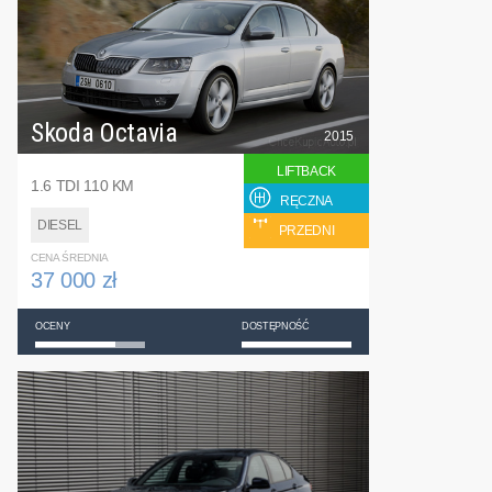
Skoda Octavia
2015
LIFTBACK
1.6 TDI 110 KM
RĘCZNA
DIESEL
PRZEDNI
CENA ŚREDNIA
37 000 zł
OCENY
DOSTĘPNOŚĆ