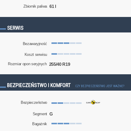
61 l
Zbiornik paliwa
SERWIS
Bezawaryjność
Koszt serwisu
255/40 R19
Rozmiar opon seryjnych
BEZPIECZEŃSTWO I KOMFORT
CZY BEZPIECZEŃSTWO JEST WAŻNE?
Bezpieczeństwo
G
Segment
Bagażnik