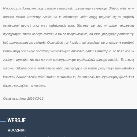
Najgorszymi doradcami przy zakupie samochodu używanego są emocje. Dlatego właśnie w
opisach modeli kładziemy nacisk na te informacje, które mogą przydać się w podjęciu
ostatecznej decyzji oraz przy oględzinach auta. Staramy się ująć w opisie najczęściej
występujące usterki danego modelu, a także podpowiedzieć, na jakie „przygody” powinniśmy
być przygotowani po zakupie. Oczywiście nie każdy musi zgadzać się z naszymi opiniami,
jednak mają one swoje podstawy we wnikliwych analizach rynku. Pamiętajcie, że nasz opis w
żadnym wypadku nie ma na celu bezkrytycznego wychwalania danego modelu. To raczej
surowa, chłodna ocena konkretnego auta, zachęcająca do równie pesymistycznej kalkulacji
kosztów. Zawsze trzeba mieć bowiem na uwadze to, że cena zakupu używanego pojazdu jest
dopiero początkiem wydatków.
Ostatnia zmiana: 2026-03-12
WERSJE
ROCZNIKI