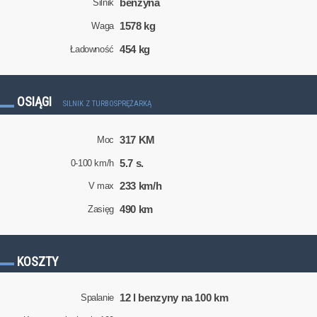
benzyna
Silnik
1578 kg
Waga
454 kg
Ładowność
OSIĄGI
SILNIK Z TURBOSPRĘŻARKĄ
317 KM
Moc
5.7 s.
0-100 km/h
233 km/h
V max
490 km
Zasięg
KOSZTY
12 l benzyny na 100 km
Spalanie