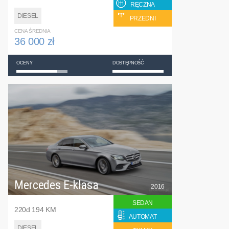
RĘCZNA
DIESEL
PRZEDNI
CENA ŚREDNIA
36 000 zł
OCENY
DOSTĘPNOŚĆ
Mercedes E-klasa
2016
SEDAN
220d 194 KM
AUTOMAT
DIESEL