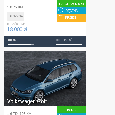
HATCHBACK 5DR
1.0 75 KM
RĘCZNA
BENZYNA
PRZEDNI
CENA ŚREDNIA
18 000 zł
OCENY
DOSTĘPNOŚĆ
Volkswagen Golf
2015
KOMBI
1.6 TDI 105 KM