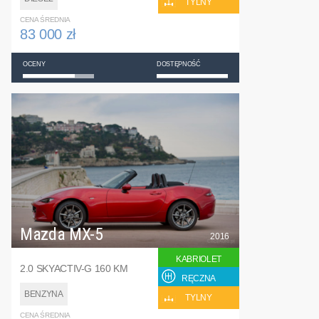
TYLNY
CENA ŚREDNIA
83 000 zł
OCENY
DOSTĘPNOŚĆ
Mazda MX-5
2016
KABRIOLET
2.0 SKYACTIV-G 160 KM
RĘCZNA
BENZYNA
TYLNY
CENA ŚREDNIA