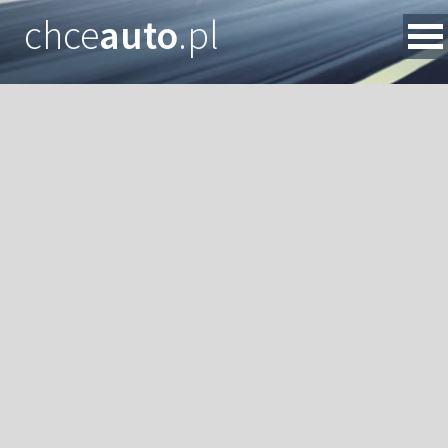
chce
auto
.pl