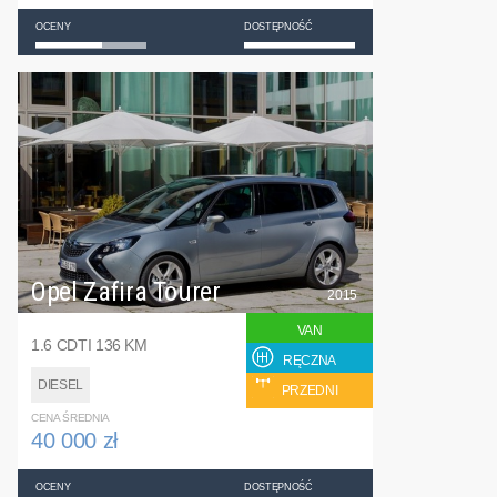
OCENY
DOSTĘPNOŚĆ
Opel Zafira Tourer
2015
VAN
1.6 CDTI 136 KM
RĘCZNA
DIESEL
PRZEDNI
CENA ŚREDNIA
40 000 zł
OCENY
DOSTĘPNOŚĆ