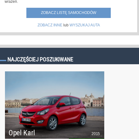
wrażeń.
ZOBACZ LISTĘ SAMOCHODÓW
ZOBACZ INNE
lub
WYSZUKAJ AUTA
NAJCZĘŚCIEJ POSZUKIWANE
Opel Karl
2015