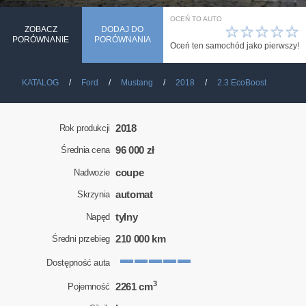
OCEŃ TO AUTO
☆
☆
☆
☆
☆
ZOBACZ
DODAJ DO
PORÓWNANIE
PORÓWNANIA
Oceń ten samochód jako pierwszy!
KATALOG
Ford
Mustang
2018
2.3 EcoBoost
2018
Rok produkcji
96 000 zł
Średnia cena
coupe
Nadwozie
automat
Skrzynia
tylny
Napęd
210 000 km
Średni przebieg
Dostępność auta
3
2261 cm
Pojemność