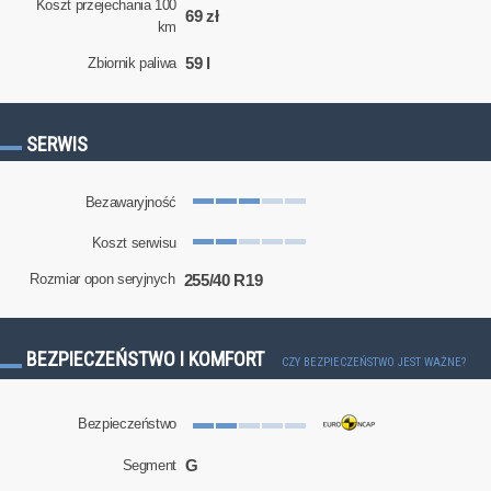
Koszt przejechania 100
69 zł
km
59 l
Zbiornik paliwa
SERWIS
Bezawaryjność
Koszt serwisu
255/40 R19
Rozmiar opon seryjnych
BEZPIECZEŃSTWO I KOMFORT
CZY BEZPIECZEŃSTWO JEST WAŻNE?
Bezpieczeństwo
G
Segment