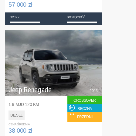
57 000 zł
OCENY
DOSTĘPNOŚĆ
Jeep Renegade
2015
CROSSOVER
1.6 MJD 120 KM
RĘCZNA
DIESEL
PRZEDNI
CENA ŚREDNIA
38 000 zł