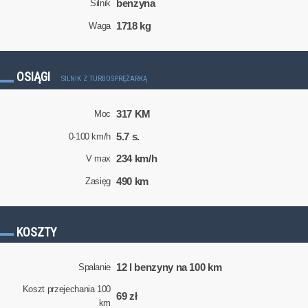
benzyna
Silnik
1718 kg
Waga
OSIĄGI
SILNIK Z TURBOSPRĘŻARKĄ
317 KM
Moc
5.7 s.
0-100 km/h
234 km/h
V max
490 km
Zasięg
KOSZTY
12 l benzyny na 100 km
Spalanie
Koszt przejechania 100
69 zł
km