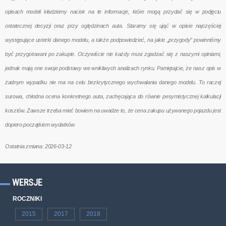
opisach modeli kładziemy nacisk na te informacje, które mogą przydać się w podjęciu
ostatecznej decyzji oraz przy oględzinach auta. Staramy się ująć w opisie najczęściej
występujące usterki danego modelu, a także podpowiedzieć, na jakie „przygody” powinniśmy
być przygotowani po zakupie. Oczywiście nie każdy musi zgadzać się z naszymi opiniami,
jednak mają one swoje podstawy we wnikliwych analizach rynku. Pamiętajcie, że nasz opis w
żadnym wypadku nie ma na celu bezkrytycznego wychwalania danego modelu. To raczej
surowa, chłodna ocena konkretnego auta, zachęcająca do równie pesymistycznej kalkulacji
kosztów. Zawsze trzeba mieć bowiem na uwadze to, że cena zakupu używanego pojazdu jest
dopiero początkiem wydatków.
Ostatnia zmiana: 2026-03-12
WERSJE
ROCZNIKI
2015
2017
2018