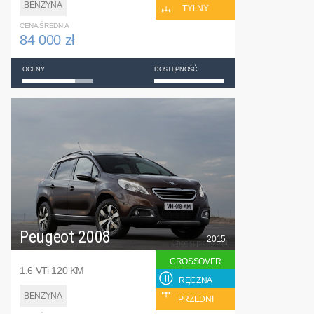
BENZYNA
TYLNY
CENA ŚREDNIA
84 000 zł
OCENY
DOSTĘPNOŚĆ
Peugeot 2008
2015
CROSSOVER
1.6 VTi 120 KM
RĘCZNA
BENZYNA
PRZEDNI