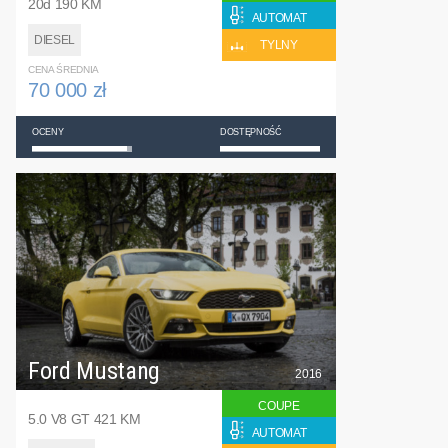
20d 190 KM
AUTOMAT
DIESEL
TYLNY
CENA ŚREDNIA
70 000 zł
OCENY
DOSTĘPNOŚĆ
Ford Mustang
2016
COUPE
5.0 V8 GT 421 KM
AUTOMAT