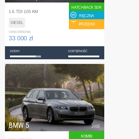
HATCHBACK 5DR
1.6 TDI 105 KM
RĘCZNA
DIESEL
PRZEDNI
CENA ŚREDNIA
33 000 zł
OCENY
DOSTĘPNOŚĆ
BMW 5
2015
KOMBI