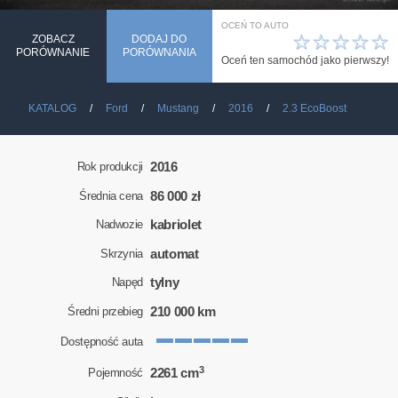
OCEŃ TO AUTO
☆
☆
☆
☆
☆
ZOBACZ
DODAJ DO
PORÓWNANIE
PORÓWNANIA
Oceń ten samochód jako pierwszy!
KATALOG
Ford
Mustang
2016
2.3 EcoBoost
2016
Rok produkcji
86 000 zł
Średnia cena
kabriolet
Nadwozie
automat
Skrzynia
tylny
Napęd
210 000 km
Średni przebieg
Dostępność auta
3
2261 cm
Pojemność