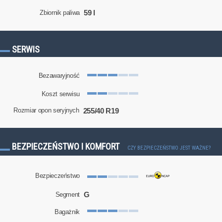
59 l
Zbiornik paliwa
SERWIS
Bezawaryjność
Koszt serwisu
255/40 R19
Rozmiar opon seryjnych
BEZPIECZEŃSTWO I KOMFORT
CZY BEZPIECZEŃSTWO JEST WAŻNE?
Bezpieczeństwo
G
Segment
Bagażnik