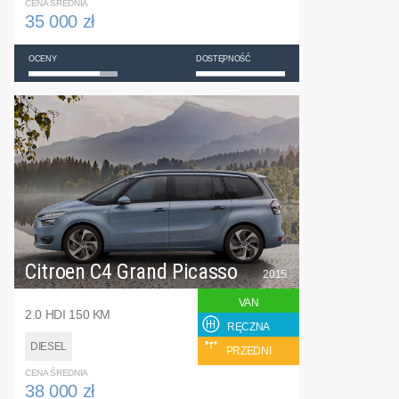
CENA ŚREDNIA
35 000 zł
OCENY
DOSTĘPNOŚĆ
Citroen C4 Grand Picasso
2015
VAN
2.0 HDI 150 KM
RĘCZNA
DIESEL
PRZEDNI
CENA ŚREDNIA
38 000 zł