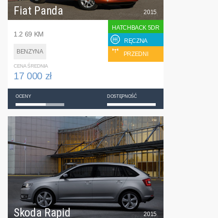
Fiat Panda
2015
HATCHBACK 5DR
1.2 69 KM
RĘCZNA
BENZYNA
PRZEDNI
CENA ŚREDNIA
17 000 zł
OCENY
DOSTĘPNOŚĆ
Skoda Rapid
2015