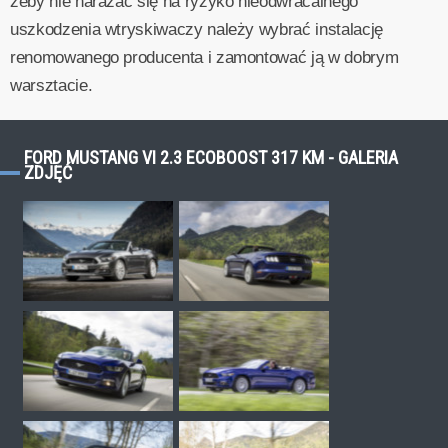
żeby nie narażać się na ryzyko nieodwracalnego
uszkodzenia wtryskiwaczy należy wybrać instalację
renomowanego producenta i zamontować ją w dobrym
warsztacie.
FORD MUSTANG VI 2.3 ECOBOOST 317 KM - GALERIA
ZDJĘĆ