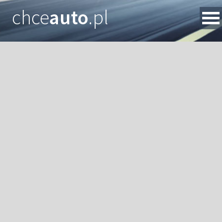
chce
auto
.pl