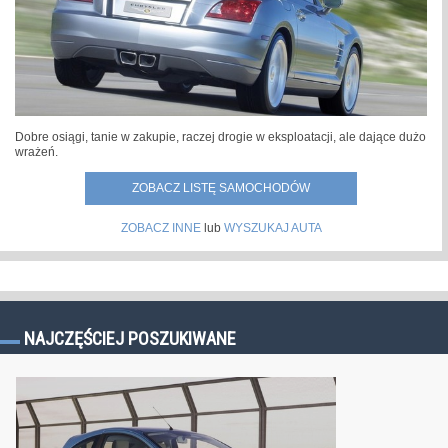
Dobre osiągi, tanie w zakupie, raczej drogie w eksploatacji, ale dające dużo
wrażeń.
ZOBACZ LISTĘ SAMOCHODÓW
ZOBACZ INNE
lub
WYSZUKAJ AUTA
NAJCZĘŚCIEJ POSZUKIWANE