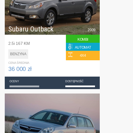
Subaru Outback
2009
KOMBI
2.5i 167 KM
AUTOMAT
BENZYNA
4X4
CENA ŚREDNIA
36 000 zł
OCENY
DOSTĘPNOŚĆ