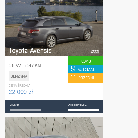
Toyota Avensis
2009
KOMBI
1.8 VVT-i 147 KM
AUTOMAT
BENZYNA
PRZEDNI
CENA ŚREDNIA
22 000 zł
OCENY
DOSTĘPNOŚĆ