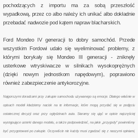
pochodzących z importu ma za sobą przeszłość
wypadkową, przez co albo należy ich unikać albo dokładnie
przebadać nadwozie pod kątem napraw blacharskich.
Ford Mondeo IV generacji to dobry samochód. Przede
wszystkim Fordowi udało się wyeliminować problemy, z
którymi borykały się Mondeo III generacji - zniknęły
usterkowe wtryskiwacze w silnikach wysokoprężnych
(dzięki nowym jednostkom napędowym), poprawiono
również zabezpieczenie antykorozyjne.
Najgorszymi doradcami przy zakupie samochodu używanego są emocje. Dlatego właśnie w
opisach modeli kładziemy nacisk na te informacje, które mogą przydać się w podjęciu
ostatecznej decyzji oraz przy oględzinach auta. Staramy się ująć w opisie najczęściej
występujące usterki danego modelu, a także podpowiedzieć, na jakie „przygody” powinniśmy
być przygotowani po zakupie. Oczywiście nie każdy musi zgadzać się z naszymi opiniami,