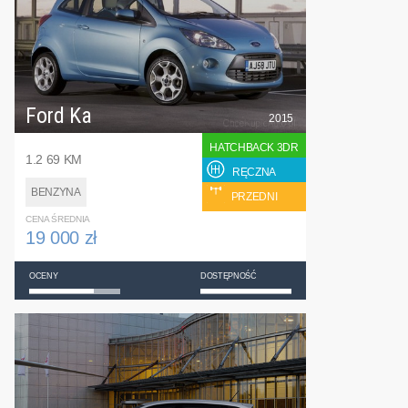
Ford Ka
2015
HATCHBACK 3DR
1.2 69 KM
RĘCZNA
BENZYNA
PRZEDNI
CENA ŚREDNIA
19 000 zł
OCENY
DOSTĘPNOŚĆ