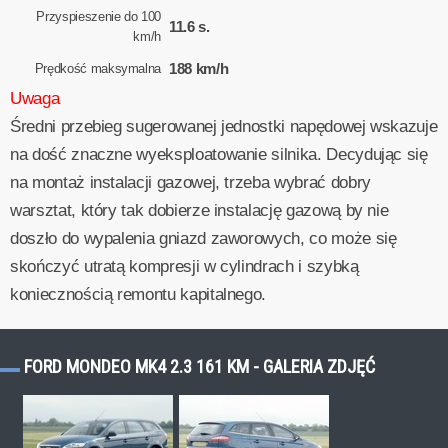
Przyspieszenie do 100
11.6 s.
km/h
188 km/h
Prędkość maksymalna
Uwaga
Średni przebieg sugerowanej jednostki napędowej wskazuje
na dość znaczne wyeksploatowanie silnika. Decydując się
na montaż instalacji gazowej, trzeba wybrać dobry
warsztat, który tak dobierze instalację gazową by nie
doszło do wypalenia gniazd zaworowych, co może się
skończyć utratą kompresji w cylindrach i szybką
koniecznością remontu kapitalnego.
FORD MONDEO MK4 2.3 161 KM - GALERIA ZDJĘĆ