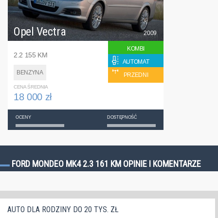
Opel Vectra
2009
KOMBI
2.2 155 KM
AUTOMAT
BENZYNA
PRZEDNI
CENA ŚREDNIA
18 000 zł
OCENY
DOSTĘPNOŚĆ
FORD MONDEO MK4 2.3 161 KM OPINIE I KOMENTARZE
AUTO DLA RODZINY DO 20 TYS. ZŁ