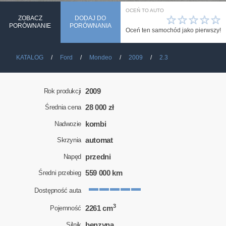
OCEŃ TO AUTO
☆
☆
☆
☆
☆
ZOBACZ
DODAJ DO
PORÓWNANIE
PORÓWNANIA
Oceń ten samochód jako pierwszy!
KATALOG
Ford
Mondeo
2009
2.3
2009
Rok produkcji
28 000 zł
Średnia cena
kombi
Nadwozie
automat
Skrzynia
przedni
Napęd
559 000 km
Średni przebieg
Dostępność auta
3
2261 cm
Pojemność
benzyna
Silnik