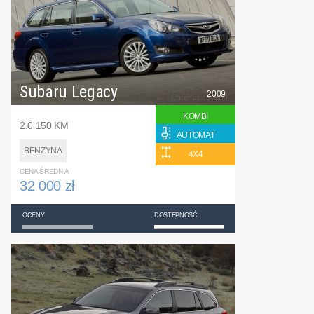
Subaru Legacy
2009
KOMBI
2.0 150 KM
AUTOMAT
BENZYNA
4X4
CENA ŚREDNIA
32 000 zł
OCENY
DOSTĘPNOŚĆ