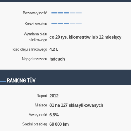
Bezawaryjność
Koszt serwisu
Wymiana oleju
co 20 tys. kilometrów lub 12 miesięcy
silnikowego
4.2 l.
Ilość oleju silnikowego
łańcuch
Napęd rozrządu
RANKING TÜV
2012
Raport
81 na 127 sklasyfikowanych
Miejsce
6.5%
Awaryjność
69 000 km
Średni przebieg