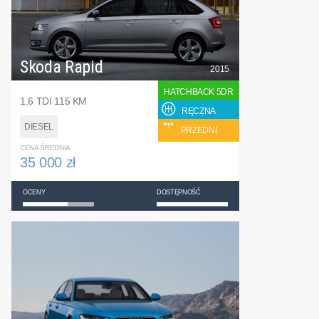
Skoda Rapid
2015
HATCHBACK 5DR
1.6 TDI 115 KM
RĘCZNA
DIESEL
PRZEDNI
CENA ŚREDNIA
35 000 zł
OCENY
DOSTĘPNOŚĆ