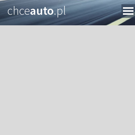
chce
auto
.pl