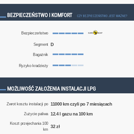
BEZPIECZEŃSTWO I KOMFORT
CZY BEZPIECZEŃSTWO JEST WAŻNE?
Bezpieczeństwo
D
Segment
Bagażnik
Ryzyko kradzieży
MOŻLIWOŚĆ ZAŁOŻENIA INSTALACJI LPG
11000 km czyli po 7 miesiącach
Zwrot kosztu instalacji po
12.4 l gazu na 100 km
Zużycie paliwa
Koszt przejechania 100
32 zł
km