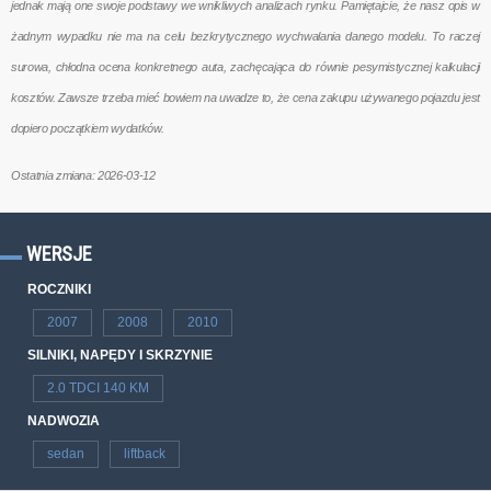
jednak mają one swoje podstawy we wnikliwych analizach rynku. Pamiętajcie, że nasz opis w
żadnym wypadku nie ma na celu bezkrytycznego wychwalania danego modelu. To raczej
surowa, chłodna ocena konkretnego auta, zachęcająca do równie pesymistycznej kalkulacji
kosztów. Zawsze trzeba mieć bowiem na uwadze to, że cena zakupu używanego pojazdu jest
dopiero początkiem wydatków.
Ostatnia zmiana: 2026-03-12
WERSJE
ROCZNIKI
2007
2008
2010
SILNIKI, NAPĘDY I SKRZYNIE
2.0 TDCI 140 KM
NADWOZIA
sedan
liftback