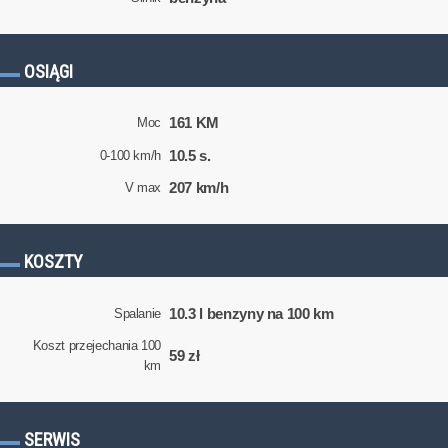
OSIĄGI
161 KM
Moc
10.5 s.
0-100 km/h
207 km/h
V max
KOSZTY
10.3 l benzyny na 100 km
Spalanie
Koszt przejechania 100
59 zł
km
SERWIS