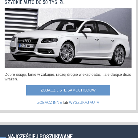
SZYBKIE AUTO DO 50 TYS. ZŁ
Dobre osiągi, tanie w zakupie, raczej drogie w eksploatacji, ale dające dużo
wrażeń.
ZOBACZ LISTĘ SAMOCHODÓW
ZOBACZ INNE
lub
WYSZUKAJ AUTA
NAJCZĘŚCIEJ POSZUKIWANE