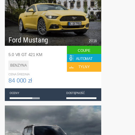
Ford Mustang
2016
COUPE
5.0 V8 GT 421 KM
AUTOMAT
BENZYNA
TYLNY
CENA ŚREDNIA
84 000 zł
OCENY
DOSTĘPNOŚĆ