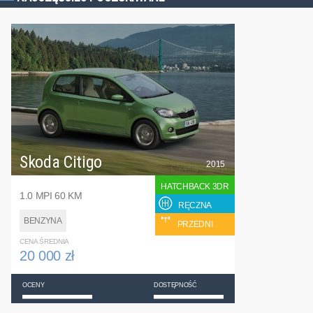
Skoda Citigo
2015
HATCHBACK 3DR
1.0 MPI 60 KM
RĘCZNA
BENZYNA
PRZEDNI
CENA ŚREDNIA
20 000 zł
OCENY
DOSTĘPNOŚĆ