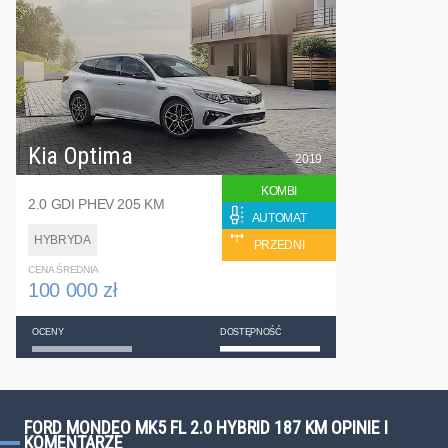
Kia Optima
2019
KOMBI
2.0 GDI PHEV 205 KM
AUTOMAT
HYBRYDA
PRZEDNI
CENA ŚREDNIA
100 000 zł
OCENY
DOSTĘPNOŚĆ
FORD MONDEO MK5 FL 2.0 HYBRID 187 KM OPINIE I
KOMENTARZE