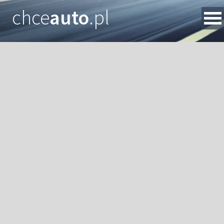
chce
auto
.pl