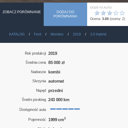
OCEŃ TO AUTO
★
★
★
☆
☆
ZOBACZ PORÓWNANIE
DODAJ DO
PORÓWNANIA
Ocena:
3.00
(oceny:
2
)
KATALOG
Ford
Mondeo
2019
2.0 Hybrid
2019
Rok produkcji
85 000 zł
Średnia cena
kombi
Nadwozie
automat
Skrzynia
przedni
Napęd
243 000 km
Średni przebieg
Dostępność auta
3
1999 cm
Pojemność