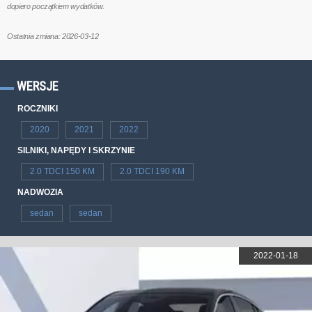
dopiero początkiem wydatków.
Ostatnia zmiana: 2026-03-12
WERSJE
ROCZNIKI
2020
2021
2022
SILNIKI, NAPĘDY I SKRZYNIE
2.0 TDCI 150 KM
2.0 TDCI 190 KM
NADWOZIA
sedan
sedan
2022-01-18