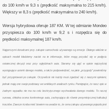
do 100 km/h w 9,3 s (prędkość maksymalna to 215 km/h).
Większy w 8,3 s (prędkość maksymalna to 240 km/h).
Wersja hybrydowa oferuje 187 KM. W tej odmianie Mondeo
przyspiesza do 100 km/h w 9,2 s i rozpędza się do
prędkości maksymalnej 187 km/h.
Najgorszymi doradcami przy zakupie samochodu używanego są emocje. Dlatego właśnie w
opisach modeli kładziemy nacisk na te informacje, które mogą przydać się w podjęciu
ostatecznej decyzji oraz przy oględzinach auta. Staramy się ująć w opisie najczęściej
występujące usterki danego modelu, a także podpowiedzieć, na jakie „przygody” powinniśmy
być przygotowani po zakupie. Oczywiście nie każdy musi zgadzać się z naszymi opiniami,
jednak mają one swoje podstawy we wnikliwych analizach rynku. Pamiętajcie, że nasz opis w
żadnym wypadku nie ma na celu bezkrytycznego wychwalania danego modelu. To raczej
surowa, chłodna ocena konkretnego auta, zachęcająca do równie pesymistycznej kalkulacji
kosztów. Zawsze trzeba mieć bowiem na uwadze to, że cena zakupu używanego pojazdu jest