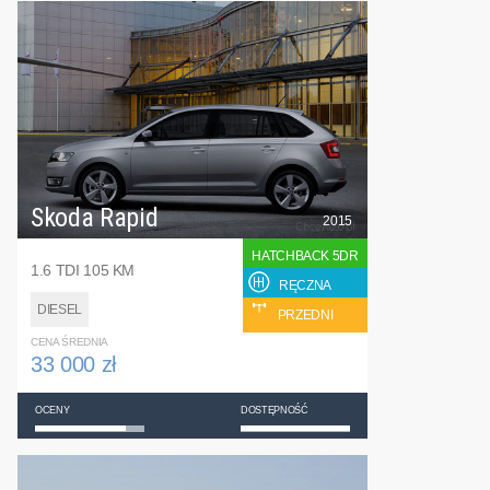
Skoda Rapid
2015
HATCHBACK 5DR
1.6 TDI 105 KM
RĘCZNA
DIESEL
PRZEDNI
CENA ŚREDNIA
33 000 zł
OCENY
DOSTĘPNOŚĆ