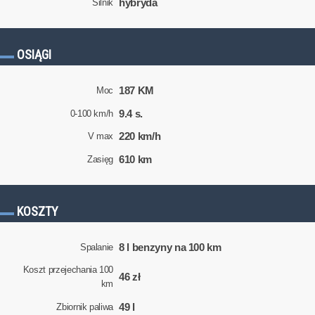
hybryda
Silnik
OSIĄGI
187 KM
Moc
9.4 s.
0-100 km/h
220 km/h
V max
610 km
Zasięg
KOSZTY
8 l benzyny na 100 km
Spalanie
Koszt przejechania 100
46 zł
km
49 l
Zbiornik paliwa