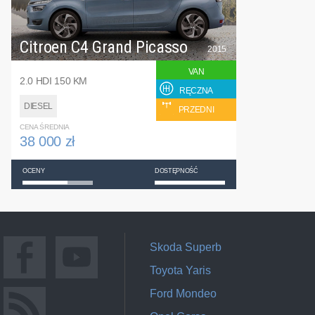
Citroen C4 Grand Picasso
2015
VAN
2.0 HDI 150 KM
RĘCZNA
DIESEL
PRZEDNI
CENA ŚREDNIA
38 000 zł
OCENY
DOSTĘPNOŚĆ
Skoda Superb
Toyota Yaris
Ford Mondeo