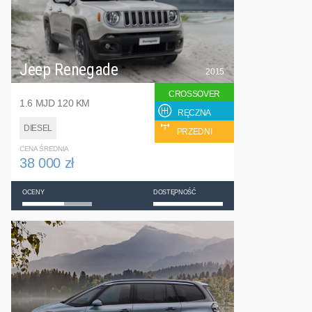
Jeep Renegade
2015
CROSSOVER
1.6 MJD 120 KM
RĘCZNA
DIESEL
PRZEDNI
CENA ŚREDNIA
38 000 zł
OCENY
DOSTĘPNOŚĆ