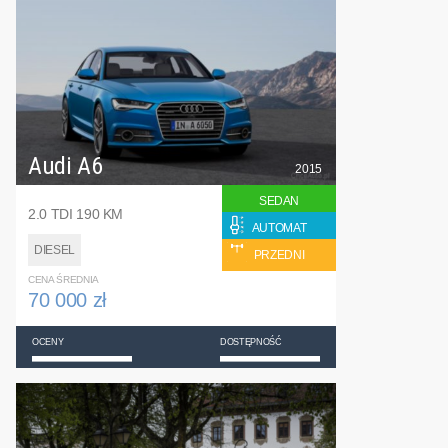
Audi A6
2015
SEDAN
2.0 TDI 190 KM
AUTOMAT
DIESEL
PRZEDNI
CENA ŚREDNIA
70 000 zł
OCENY
DOSTĘPNOŚĆ