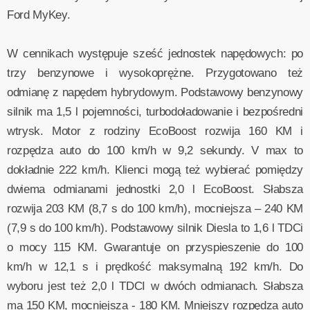
Ford MyKey.
W cennikach występuje sześć jednostek napędowych: po
trzy benzynowe i wysokoprężne. Przygotowano też
odmianę z napędem hybrydowym. Podstawowy benzynowy
silnik ma 1,5 l pojemności, turbodoładowanie i bezpośredni
wtrysk. Motor z rodziny EcoBoost rozwija 160 KM i
rozpędza auto do 100 km/h w 9,2 sekundy. V max to
dokładnie 222 km/h. Klienci mogą też wybierać pomiędzy
dwiema odmianami jednostki 2,0 l EcoBoost. Słabsza
rozwija 203 KM (8,7 s do 100 km/h), mocniejsza – 240 KM
(7,9 s do 100 km/h). Podstawowy silnik Diesla to 1,6 l TDCi
o mocy 115 KM. Gwarantuje on przyspieszenie do 100
km/h w 12,1 s i prędkość maksymalną 192 km/h. Do
wyboru jest też 2,0 l TDCI w dwóch odmianach. Słabsza
ma 150 KM, mocniejsza - 180 KM. Mniejszy rozpędza auto