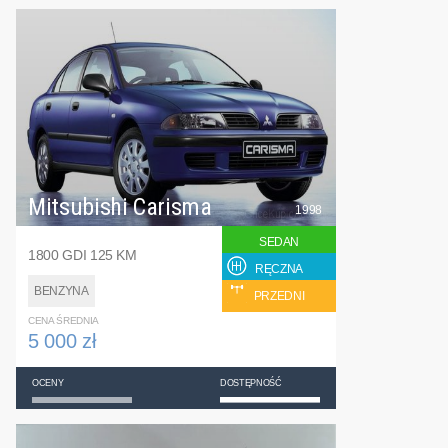
Mitsubishi Carisma
1998
SEDAN
1800 GDI 125 KM
RĘCZNA
BENZYNA
PRZEDNI
CENA ŚREDNIA
5 000 zł
OCENY
DOSTĘPNOŚĆ