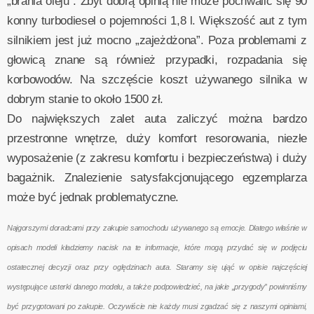
„brania oleju”. Zbyt dobrą opinią nie może pochwalić się 90
konny turbodiesel o pojemności 1,8 l. Większość aut z tym
silnikiem jest już mocno „zajeżdżona”. Poza problemami z
głowicą znane są również przypadki, rozpadania się
korbowodów. Na szczęście koszt używanego silnika w
dobrym stanie to około 1500 zł.
Do największych zalet auta zaliczyć można bardzo
przestronne wnętrze, duży komfort resorowania, niezłe
wyposażenie (z zakresu komfortu i bezpieczeństwa) i duży
bagażnik. Znalezienie satysfakcjonującego egzemplarza
może być jednak problematyczne.
Najgorszymi doradcami przy zakupie samochodu używanego są emocje. Dlatego właśnie w
opisach modeli kładziemy nacisk na te informacje, które mogą przydać się w podjęciu
ostatecznej decyzji oraz przy oględzinach auta. Staramy się ująć w opisie najczęściej
występujące usterki danego modelu, a także podpowiedzieć, na jakie „przygody” powinniśmy
być przygotowani po zakupie. Oczywiście nie każdy musi zgadzać się z naszymi opiniami,