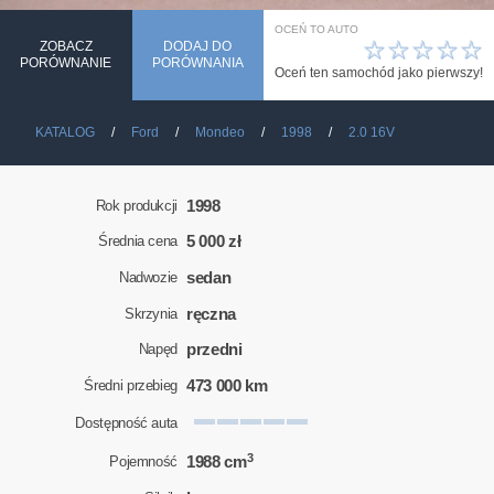
OCEŃ TO AUTO
☆
☆
☆
☆
☆
ZOBACZ
DODAJ DO
PORÓWNANIE
PORÓWNANIA
Oceń ten samochód jako pierwszy!
KATALOG
Ford
Mondeo
1998
2.0 16V
1998
Rok produkcji
5 000 zł
Średnia cena
sedan
Nadwozie
ręczna
Skrzynia
przedni
Napęd
473 000 km
Średni przebieg
Dostępność auta
3
1988 cm
Pojemność