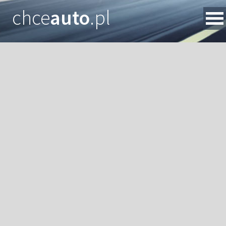
chce
auto
.pl