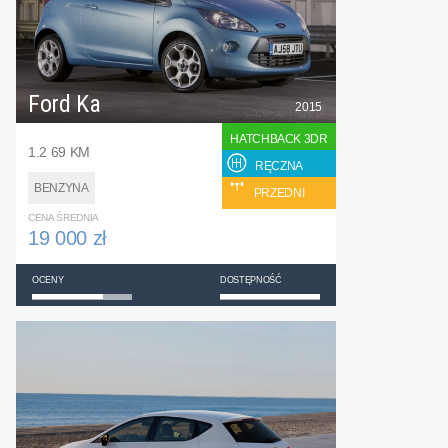
Ford Ka
2015
HATCHBACK 3DR
1.2 69 KM
RĘCZNA
BENZYNA
PRZEDNI
CENA ŚREDNIA
19 000 zł
OCENY
DOSTĘPNOŚĆ