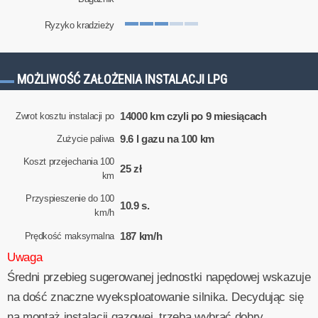
Ryzyko kradzieży
MOŻLIWOŚĆ ZAŁOŻENIA INSTALACJI LPG
14000 km czyli po 9 miesiącach
Zwrot kosztu instalacji po
9.6 l gazu na 100 km
Zużycie paliwa
Koszt przejechania 100
25 zł
km
Przyspieszenie do 100
10.9 s.
km/h
187 km/h
Prędkość maksymalna
Uwaga
Średni przebieg sugerowanej jednostki napędowej wskazuje
na dość znaczne wyeksploatowanie silnika. Decydując się
na montaż instalacji gazowej, trzeba wybrać dobry