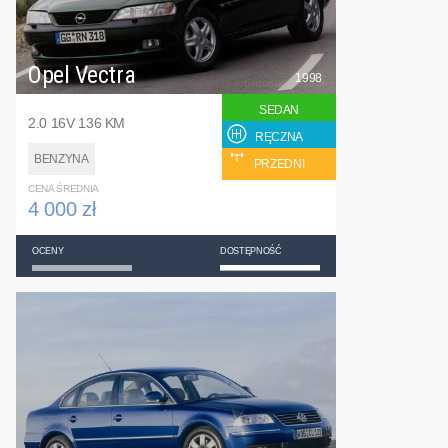
Opel Vectra
1998
SEDAN
2.0 16V 136 KM
RĘCZNA
BENZYNA
PRZEDNI
CENA ŚREDNIA
4 000 zł
OCENY
DOSTĘPNOŚĆ