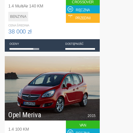
CROSSOVER
1.4 MultiAir 140 KM
RĘCZNA
BENZYNA
PRZEDNI
CENA ŚREDNIA
38 000 zł
OCENY
DOSTĘPNOŚĆ
Opel Meriva
2015
VAN
1.4 100 KM