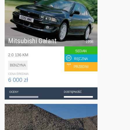
Mitsubishi Galant
1998
SEDAN
2.0 136 KM
RĘCZNA
BENZYNA
PRZEDNI
CENA ŚREDNIA
6 000 zł
OCENY
DOSTĘPNOŚĆ