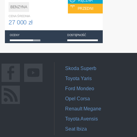
RĘCZNA
BENZYNA
PRZEDNI
CENA ŚREDNIA
27 000 zł
OCENY
DOSTĘPNOŚĆ
Skoda Superb
Toyota Yaris
Ford Mondeo
Opel Corsa
Renault Megane
Toyota Avensis
Seat Ibiza