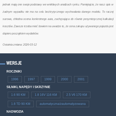
jednak mają one swoje podstawy we wnikliwych analizach rynku. Pamiętajcie, że nasz opis w
żadnym wypadku nie ma na celu bezkrytycznego wychwalania danego modelu. To raczej
surowa, chłodna ocena konkretnego auta, zachęcająca do równie pesymistycznej kalkulacji
kosztów. Zawsze trzeba mieć bowiem na uwadze to, że cena zakupu używanego pojazdu jest
dopiero początkiem wydatków.
Ostatnia zmiana: 2026-03-12
WERSJE
ROCZNIKI
1996
1997
1999
2000
2001
SILNIKI, NAPĘDY I SKRZYNIE
1.6 90 KM
1.8 16V 116 KM
2.5 V6 170 KM
1.8 TD 90 KM
automatyczna/zautomatyzowana
NADWOZIA