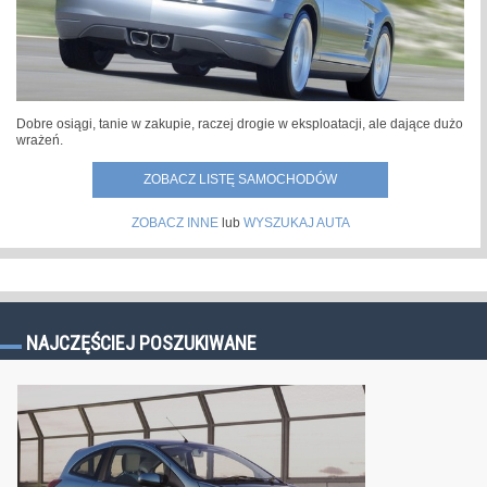
Dobre osiągi, tanie w zakupie, raczej drogie w eksploatacji, ale dające dużo
wrażeń.
ZOBACZ LISTĘ SAMOCHODÓW
ZOBACZ INNE
lub
WYSZUKAJ AUTA
NAJCZĘŚCIEJ POSZUKIWANE