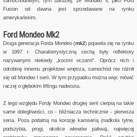
samochodowym, tym bardziej, że Mondeo V, jako Ford
Fusion od dawna jest sprzedawane na rynku
amerykańskim.
Ford Mondeo Mk2
Druga generacja Forda Mondeo (
mk2
) pojawiła się na rynku
w 1997 r. Charakterystyczną cechą były reflektory
nazywanymi niekiedy „kocimi oczami”. Oprócz nich i
odrobinę innemu projektowi wnętrza, samochód nie różnił
się od Mondeo I serii. W tym przypadku można więc mówić
raczej o głębokim liftingu nadwozia.
Z tego względu Fordy Mondeo drugiej serii cierpią na takie
same dolegliwości, co - bliźniacza technicznie - pierwsza
seria. Poza podatną na korozję karoserią (nadkola tylne,
podszybia, progi, okolice wlewów paliwa), najwięcej