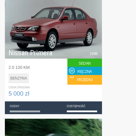
Nissan Primera
1998
SEDAN
2.0 130 KM
RĘCZNA
BENZYNA
PRZEDNI
CENA ŚREDNIA
5 000 zł
OCENY
DOSTĘPNOŚĆ