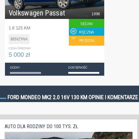
Volkswagen Passat
1998
SEDAN
1.8 125 KM
RĘCZNA
BENZYNA
PRZEDNI
CENA ŚREDNIA
5 000 zł
OCENY
DOSTĘPNOŚĆ
FORD MONDEO MK2 2.0 16V 130 KM OPINIE I KOMENTARZE
AUTO DLA RODZINY DO 100 TYS. ZŁ