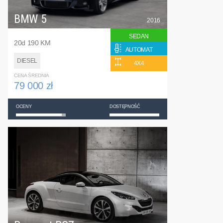
BMW 5
2016
SEDAN
20d 190 KM
AUTOMAT
DIESEL
4X4
CENA ŚREDNIA
79 000 zł
OCENY
DOSTĘPNOŚĆ