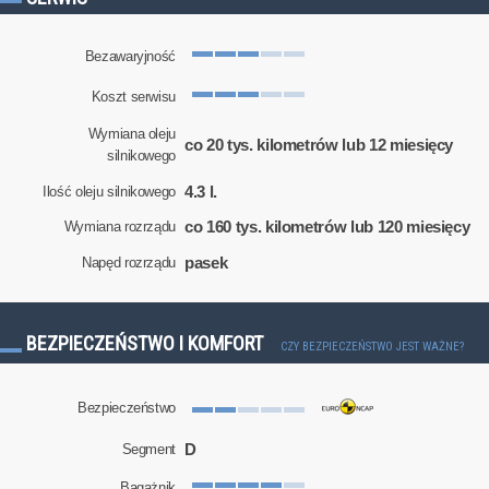
Bezawaryjność
Koszt serwisu
Wymiana oleju
co 20 tys. kilometrów lub 12 miesięcy
silnikowego
4.3 l.
Ilość oleju silnikowego
co 160 tys. kilometrów lub 120 miesięcy
Wymiana rozrządu
pasek
Napęd rozrządu
BEZPIECZEŃSTWO I KOMFORT
CZY BEZPIECZEŃSTWO JEST WAŻNE?
Bezpieczeństwo
D
Segment
Bagażnik