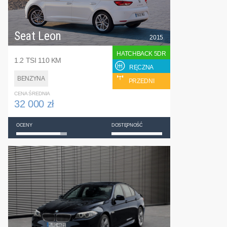
Seat Leon
2015
HATCHBACK 5DR
1.2 TSI 110 KM
RĘCZNA
BENZYNA
PRZEDNI
CENA ŚREDNIA
32 000 zł
OCENY
DOSTĘPNOŚĆ