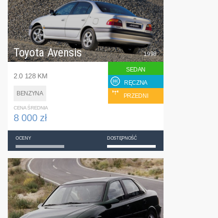
Toyota Avensis
1998
SEDAN
2.0 128 KM
RĘCZNA
BENZYNA
PRZEDNI
CENA ŚREDNIA
8 000 zł
OCENY
DOSTĘPNOŚĆ