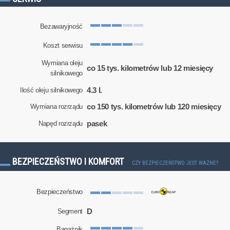
Bezawaryjność
Koszt serwisu
Wymiana oleju
co 15 tys. kilometrów lub 12 miesięcy
silnikowego
4.3 l.
Ilość oleju silnikowego
co 150 tys. kilometrów lub 120 miesięcy
Wymiana rozrządu
pasek
Napęd rozrządu
BEZPIECZEŃSTWO I KOMFORT
CZY BEZPIECZEŃSTWO JEST WAŻNE?
Bezpieczeństwo
D
Segment
Bagażnik