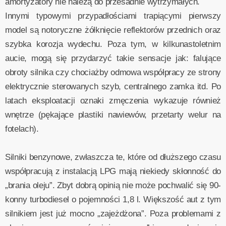
amortyzatory nie należą do przesadnie wytrzymałych.
Innymi typowymi przypadłościami trapiącymi pierwszy
model są notoryczne żółknięcie reflektorów przednich oraz
szybka korozja wydechu. Poza tym, w kilkunastoletnim
aucie, mogą się przydarzyć takie sensacje jak: falujące
obroty silnika czy chociażby odmowa współpracy ze strony
elektrycznie sterowanych szyb, centralnego zamka itd. Po
latach eksploatacji oznaki zmęczenia wykazuje również
wnętrze (pękające plastiki nawiewów, przetarty welur na
fotelach).
Silniki benzynowe, zwłaszcza te, które od dłuższego czasu
współpracują z instalacją LPG mają niekiedy skłonność do
„brania oleju”. Zbyt dobrą opinią nie może pochwalić się 90-
konny turbodiesel o pojemności 1,8 l. Większość aut z tym
silnikiem jest już mocno „zajeżdżona”. Poza problemami z