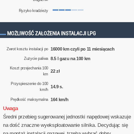
Ryzyko kradzieży
MOŻLIWOŚĆ ZAŁOŻENIA INSTALACJI LPG
16000 km czyli po 11 miesiącach
Zwrot kosztu instalacji po
8.5 l gazu na 100 km
Zużycie paliwa
Koszt przejechania 100
22 zł
km
Przyspieszenie do 100
14.9 s.
km/h
164 km/h
Prędkość maksymalna
Uwaga
Średni przebieg sugerowanej jednostki napędowej wskazuje
na dość znaczne wyeksploatowanie silnika. Decydując się
na montaż instalacji gazowej, trzeba wybrać dobry