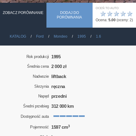
OCEŃ TO AUTO
★
★
★
★
★
ZOBACZ PORÓWNANIE
DODAJ DO
PORÓWNANIA
Ocena:
5.00
(oceny:
2
)
KATALOG
Ford
Mondeo
1995
1.6
1995
Rok produkcji
2 000 zł
Średnia cena
liftback
Nadwozie
ręczna
Skrzynia
przedni
Napęd
312 000 km
Średni przebieg
Dostępność auta
3
1597 cm
Pojemność