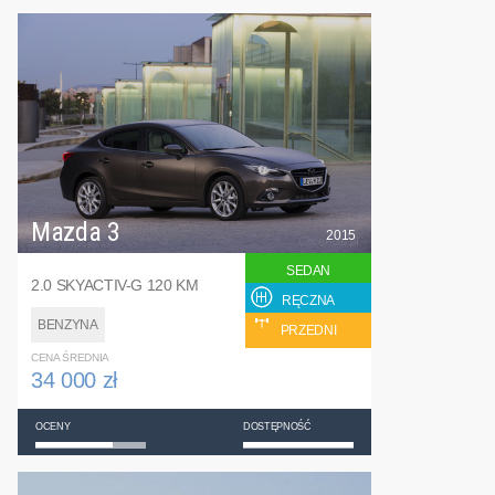
Mazda 3
2015
SEDAN
2.0 SKYACTIV-G 120 KM
RĘCZNA
BENZYNA
PRZEDNI
CENA ŚREDNIA
34 000 zł
OCENY
DOSTĘPNOŚĆ