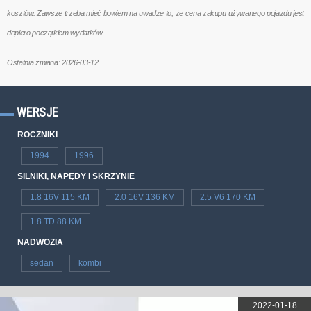
kosztów. Zawsze trzeba mieć bowiem na uwadze to, że cena zakupu używanego pojazdu jest
dopiero początkiem wydatków.
Ostatnia zmiana: 2026-03-12
WERSJE
ROCZNIKI
1994
1996
SILNIKI, NAPĘDY I SKRZYNIE
1.8 16V 115 KM
2.0 16V 136 KM
2.5 V6 170 KM
1.8 TD 88 KM
NADWOZIA
sedan
kombi
2022-01-18