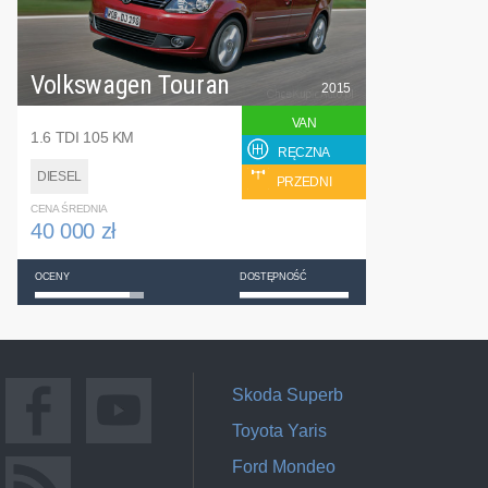
Volkswagen Touran
2015
VAN
1.6 TDI 105 KM
RĘCZNA
DIESEL
PRZEDNI
CENA ŚREDNIA
40 000 zł
OCENY
DOSTĘPNOŚĆ
Skoda Superb
Toyota Yaris
Ford Mondeo