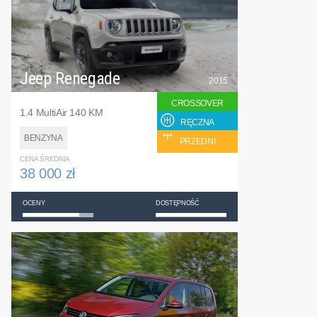
Jeep Renegade
2015
CROSSOVER
1.4 MultiAir 140 KM
RĘCZNA
BENZYNA
PRZEDNI
CENA ŚREDNIA
38 000 zł
OCENY
DOSTĘPNOŚĆ