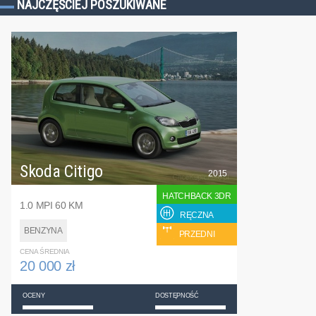
NAJCZĘŚCIEJ POSZUKIWANE
Skoda Citigo
2015
HATCHBACK 3DR
1.0 MPI 60 KM
RĘCZNA
BENZYNA
PRZEDNI
CENA ŚREDNIA
20 000 zł
OCENY
DOSTĘPNOŚĆ