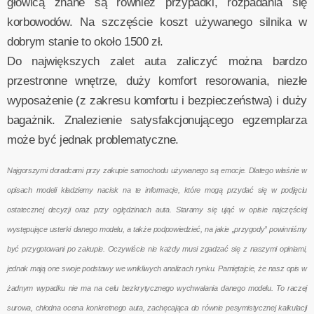
głowicą znane są również przypadki, rozpadania się
korbowodów. Na szczęście koszt używanego silnika w
dobrym stanie to około 1500 zł.
Do największych zalet auta zaliczyć można bardzo
przestronne wnętrze, duży komfort resorowania, niezłe
wyposażenie (z zakresu komfortu i bezpieczeństwa) i duży
bagażnik. Znalezienie satysfakcjonującego egzemplarza
może być jednak problematyczne.
Najgorszymi doradcami przy zakupie samochodu używanego są emocje. Dlatego właśnie w
opisach modeli kładziemy nacisk na te informacje, które mogą przydać się w podjęciu
ostatecznej decyzji oraz przy oględzinach auta. Staramy się ująć w opisie najczęściej
występujące usterki danego modelu, a także podpowiedzieć, na jakie „przygody” powinniśmy
być przygotowani po zakupie. Oczywiście nie każdy musi zgadzać się z naszymi opiniami,
jednak mają one swoje podstawy we wnikliwych analizach rynku. Pamiętajcie, że nasz opis w
żadnym wypadku nie ma na celu bezkrytycznego wychwalania danego modelu. To raczej
surowa, chłodna ocena konkretnego auta, zachęcająca do równie pesymistycznej kalkulacji