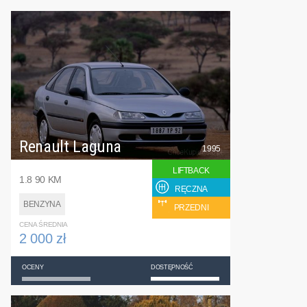
Renault Laguna
1995
LIFTBACK
1.8 90 KM
RĘCZNA
BENZYNA
PRZEDNI
CENA ŚREDNIA
2 000 zł
OCENY
DOSTĘPNOŚĆ