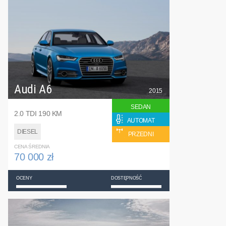
Audi A6
2015
SEDAN
2.0 TDI 190 KM
AUTOMAT
DIESEL
PRZEDNI
CENA ŚREDNIA
70 000 zł
OCENY
DOSTĘPNOŚĆ