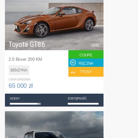
Toyota GT86
2015
COUPE
2.0 Boxer 200 KM
RĘCZNA
BENZYNA
TYLNY
CENA ŚREDNIA
65 000 zł
OCENY
DOSTĘPNOŚĆ