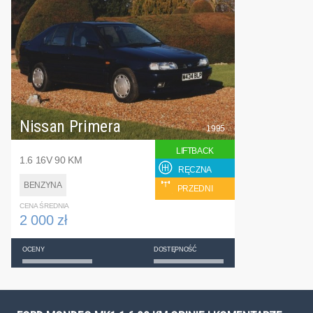
Nissan Primera
1995
LIFTBACK
1.6 16V 90 KM
RĘCZNA
BENZYNA
PRZEDNI
CENA ŚREDNIA
2 000 zł
OCENY
DOSTĘPNOŚĆ