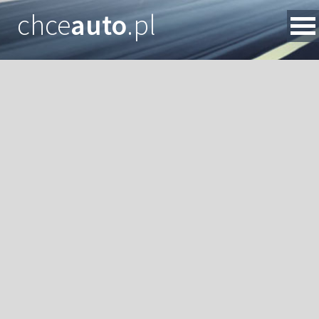
chce
auto
.pl