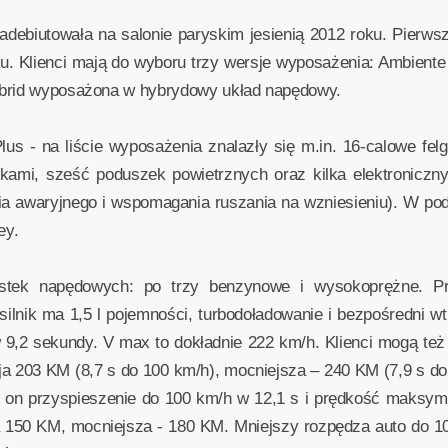
debiutowała na salonie paryskim jesienią 2012 roku. Pierws
 Klienci mają do wyboru trzy wersje wyposażenia: Ambiente P
ybrid wyposażona w hybrydowy układ napędowy.
lus - na liście wyposażenia znalazły się m.in. 16-calowe fel
ikami, sześć poduszek powietrznych oraz kilka elektroniczn
owania awaryjnego i wspomagania ruszania na wzniesieniu). W 
ey.
stek napędowych: po trzy benzynowe i wysokoprężne. 
nik ma 1,5 l pojemności, turbodoładowanie i bezpośredni wtr
 9,2 sekundy. V max to dokładnie 222 km/h. Klienci mogą t
ija 203 KM (8,7 s do 100 km/h), mocniejsza – 240 KM (7,9 s do
 on przyspieszenie do 100 km/h w 12,1 s i prędkość maksymal
150 KM, mocniejsza - 180 KM. Mniejszy rozpędza auto do 1