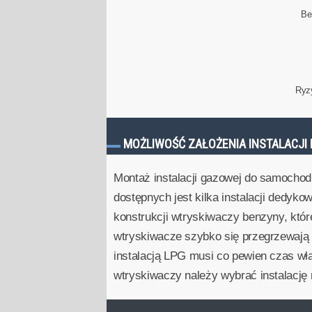
Be
Ryz
MOŻLIWOŚĆ ZAŁOŻENIA INSTALACJI 
Montaż instalacji gazowej do samochod
dostępnych jest kilka instalacji dedyko
konstrukcji wtryskiwaczy benzyny, któ
wtryskiwacze szybko się przegrzewają i
instalacją LPG musi co pewien czas wł
wtryskiwaczy należy wybrać instalacj