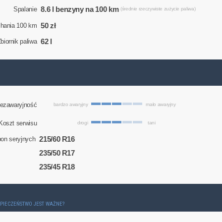
8.6 l benzyny na 100 km
Spalanie
(średnie rzeczywiste zużycie paliwa)
50 zł
chania 100 km
62 l
biornik paliwa
ezawaryjność
bardzo awaryjny
mało awaryjny
Koszt serwisu
drogi
tani
215/60 R16
on seryjnych
235/50 R17
235/45 R18
ZPIECZEŃSTWO JEST WAŻNE?