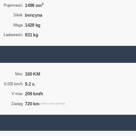
3
1499 cm
Pojemność
benzyna
Silnik
1429 kg
Waga
831 kg
Ładowność
160 KM
Moc
9.2 s.
0-100 km/h
209 km/h
V max
720 km
Zasięg
(średni rzeczywisty)