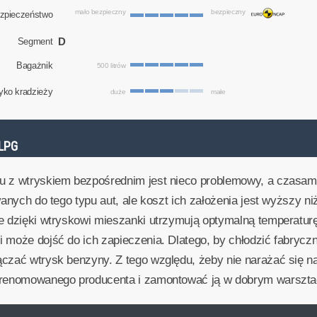
mało bezpieczny
bezpieczny
zpieczeństwo
D
Segment
Bagażnik
500 litrów
yko kradzieży
duże
małe
LPG
u z wtryskiem bezpośrednim jest nieco problemowy, a czasam
wanych do tego typu aut, ale koszt ich założenia jest wyższy 
re dzięki wtryskowi mieszanki utrzymują optymalną temperatur
 może dojść do ich zapieczenia. Dlatego, by chłodzić fabryczn
ączać wtrysk benzyny. Z tego względu, żeby nie narażać się 
ę renomowanego producenta i zamontować ją w dobrym warszta