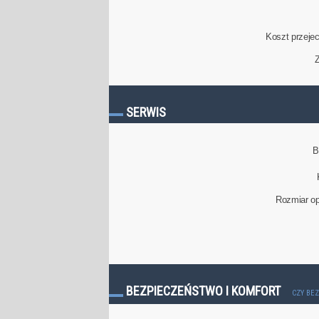
Koszt przeje
Z
SERWIS
B
Rozmiar op
BEZPIECZEŃSTWO I KOMFORT
CZY BE