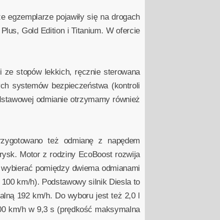
ze egzemplarze pojawiły się na drogach
lus, Gold Edition i Titanium. W ofercie
gi ze stopów lekkich, ręcznie sterowana
ych systemów bezpieczeństwa (kontroli
podstawowej odmianie otrzymamy również
Przygotowano też odmianę z napędem
ysk. Motor z rodziny EcoBoost rozwija
eż wybierać pomiędzy dwiema odmianami
 100 km/h). Podstawowy silnik Diesla to
ną 192 km/h. Do wyboru jest też 2,0 l
00 km/h w 9,3 s (prędkość maksymalna