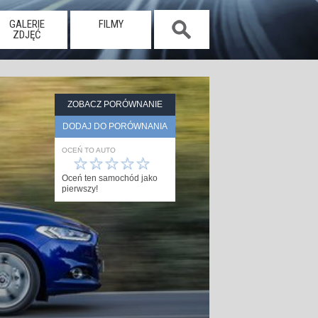
GALERIE
FILMY
ZDJĘĆ
ZOBACZ PORÓWNANIE
DODAJ DO PORÓWNANIA
OCEŃ TO AUTO
☆
☆
☆
☆
☆
Oceń ten samochód jako
pierwszy!