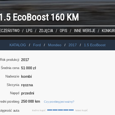
1.5 EcoBoost 160 KM
IECZEŃSTWO
LPG
ZDJĘCIA
OPIS
INNE WERSJE
KONKUR
KATALOG
Ford
Mondeo
2017
1.5 EcoBoost
2017
Rok produkcji
51 000 zł
Średnia cena
kombi
Nadwozie
ręczna
Skrzynia
przedni
Napęd
250 000 km
redni przebieg
Czy przebieg jest ważny?
stępność auta
trudno kupić
łatwo kupić