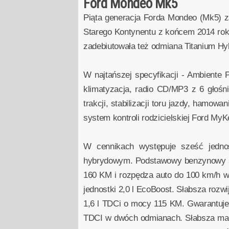
Ford Mondeo Mk5
Piąta generacja Forda Mondeo (Mk5) za
Starego Kontynentu z końcem 2014 roku.
zadebiutowała też odmiana Titanium H
W najtańszej specyfikacji - Ambiente P
klimatyzacja, radio CD/MP3 z 6 głośn
trakcji, stabilizacji toru jazdy, ham
system kontroli rodzicielskiej Ford MyK
W cennikach występuje sześć jedno
hybrydowym. Podstawowy benzynowy sil
160 KM i rozpędza auto do 100 km/h w
jednostki 2,0 l EcoBoost. Słabsza rozw
1,6 l TDCi o mocy 115 KM. Gwarantuje
TDCI w dwóch odmianach. Słabsza ma 