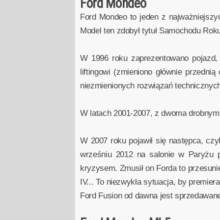
Ford Mondeo
Ford Mondeo to jeden z najważniejszyc
Model ten zdobył tytuł Samochodu Rok
W 1996 roku zaprezentowano pojazd, k
liftingowi (zmieniono głównie przedni
niezmienionych rozwiązań technicznych 
W latach 2001-2007, z dwoma drobnymi l
W 2007 roku pojawił się następca, cz
wrześniu 2012 na salonie w Paryżu p
kryzysem. Zmusił on Forda to przesuni
IV... To niezwykła sytuacja, by premie
Ford Fusion od dawna jest sprzedawan