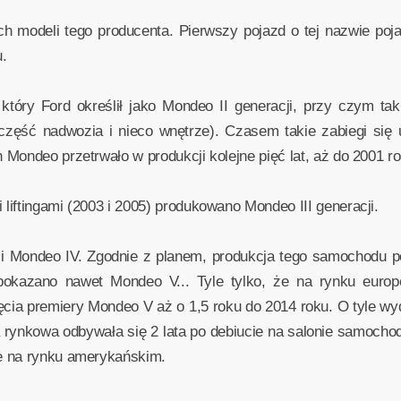
h modeli tego producenta. Pierwszy pojazd o tej nazwie pojaw
u.
tóry Ford określił jako Mondeo II generacji, przy czym tak
ą część nadwozia i nieco wnętrze). Czasem takie zabiegi si
Mondeo przetrwało w produkcji kolejne pięć lat, aż do 2001 ro
iftingami (2003 i 2005) produkowano Mondeo III generacji.
yli Mondeo IV. Zgodnie z planem, produkcja tego samochodu 
okazano nawet Mondeo V... Tyle tylko, że na rynku europ
ęcia premiery Mondeo V aż o 1,5 roku do 2014 roku. O tyle wy
ra rynkowa odbywała się 2 lata po debiucie na salonie samoch
e na rynku amerykańskim.