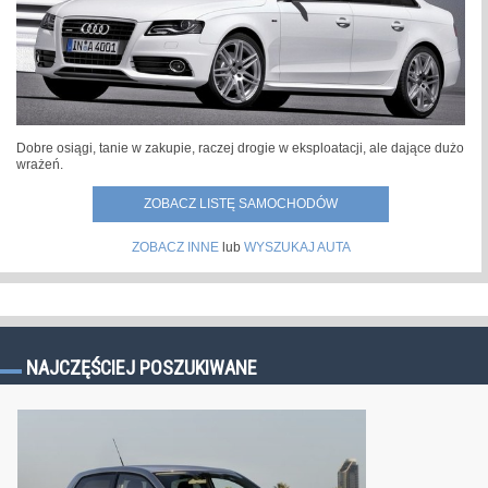
Dobre osiągi, tanie w zakupie, raczej drogie w eksploatacji, ale dające dużo
wrażeń.
ZOBACZ LISTĘ SAMOCHODÓW
ZOBACZ INNE
lub
WYSZUKAJ AUTA
NAJCZĘŚCIEJ POSZUKIWANE