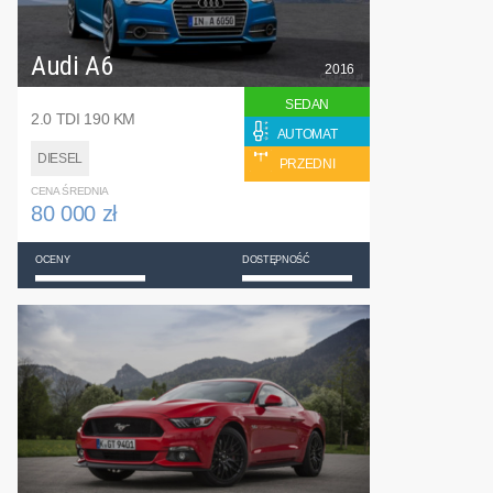
Audi A6
2016
SEDAN
2.0 TDI 190 KM
AUTOMAT
DIESEL
PRZEDNI
CENA ŚREDNIA
80 000 zł
OCENY
DOSTĘPNOŚĆ