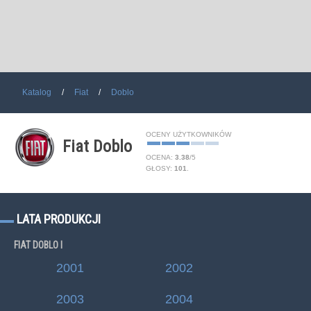
Katalog
Fiat
Doblo
OCENY UŻYTKOWNIKÓW
Fiat Doblo
OCENA:
3.38
/
5
GŁOSY:
101
.
LATA PRODUKCJI
FIAT DOBLO I
2001
2002
2003
2004