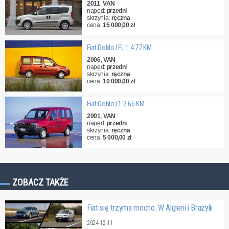
2011
,
VAN
napęd:
przedni
skrzynia:
ręczna
cena:
15 000,00 zł
Fiat Doblo I FL 1.4 77 KM
2006
,
VAN
napęd:
przedni
skrzynia:
ręczna
cena:
10 000,00 zł
Fiat Doblo I 1.2 65 KM
2001
,
VAN
napęd:
przedni
skrzynia:
ręczna
cena:
5 000,00 zł
ZOBACZ TAKŻE
Fiat się trzyma mocno. W Algierii i Brazylii
2024-12-11