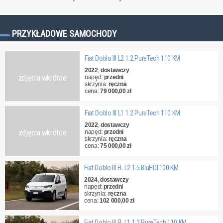
PRZYKŁADOWE SAMOCHODY
Fiat Doblo III L2 1.2 PureTech 110 KM
2022
,
dostawczy
zdjęcia wkrótce
napęd:
przedni
skrzynia:
ręczna
cena:
79 000,00 zł
Fiat Doblo III L1 1.2 PureTech 110 KM
2022
,
dostawczy
zdjęcia wkrótce
napęd:
przedni
skrzynia:
ręczna
cena:
75 000,00 zł
Fiat Doblo III FL L2 1.5 BluHDI 100 KM
2024
,
dostawczy
napęd:
przedni
skrzynia:
ręczna
cena:
102 000,00 zł
Fiat Doblo III FL L1 1.2 PureTech 110 KM