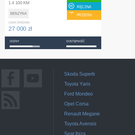
1.4 100 KM
RĘCZNA
BENZYNA
PRZEDNI
CENA ŚREDNIA
27 000 zł
OCENY
DOSTĘPNOŚĆ
Skoda Superb
Toyota Yaris
Ford Mondeo
Opel Corsa
Renault Megane
Toyota Avensis
Seat Ibiza