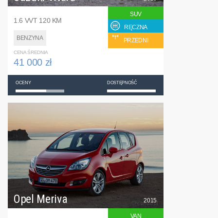
SUV
1.6 VVT 120 KM
RĘCZNA
BENZYNA
PRZEDNI
CENA ŚREDNIA
41 000 zł
OCENY
DOSTĘPNOŚĆ
Opel Meriva
2015
VAN