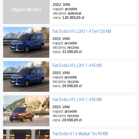
2022
,
VAN
zdjęcia wkrótce
napęd:
przedni
skrzynia:
automat
cena:
128 000,00 zł
Fiat Doblo II FL L2H2 1.4 T-jet 120 KM
2015
,
VAN
napęd:
przedni
skrzynia:
ręczna
cena:
31 000,00 zł
Fiat Doblo II FL L2H1 1.4 95 KM
2015
,
VAN
napęd:
przedni
skrzynia:
ręczna
cena:
26 000,00 zł
Fiat Doblo II FL L1H1 1.4 95 KM
2015
,
VAN
napęd:
przedni
skrzynia:
ręczna
cena:
28 000,00 zł
Fiat Doblo II 1.6 Multijet 16v 90 KM