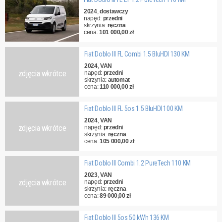
2024
,
dostawczy
napęd:
przedni
skrzynia:
ręczna
cena:
101 000,00 zł
Fiat Doblo III FL Combi 1.5 BluHDI 130 KM
2024
,
VAN
zdjęcia wkrótce
napęd:
przedni
skrzynia:
automat
cena:
110 000,00 zł
Fiat Doblo III FL 5os 1.5 BluHDI 100 KM
2024
,
VAN
zdjęcia wkrótce
napęd:
przedni
skrzynia:
ręczna
cena:
105 000,00 zł
Fiat Doblo III Combi 1.2 PureTech 110 KM
2023
,
VAN
zdjęcia wkrótce
napęd:
przedni
skrzynia:
ręczna
cena:
89 000,00 zł
Fiat Doblo III 5os 50 kWh 136 KM