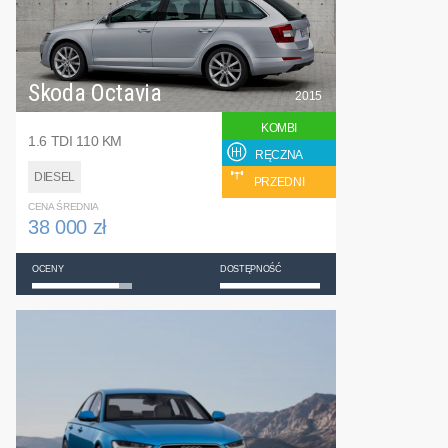
Skoda Octavia
2015
KOMBI
1.6 TDI 110 KM
RĘCZNA
DIESEL
PRZEDNI
CENA ŚREDNIA
38 000 zł
OCENY
DOSTĘPNOŚĆ