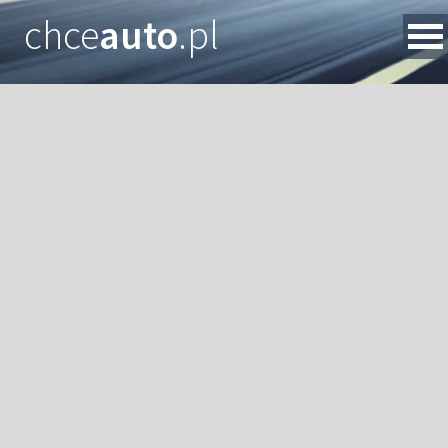
chce
auto
.pl