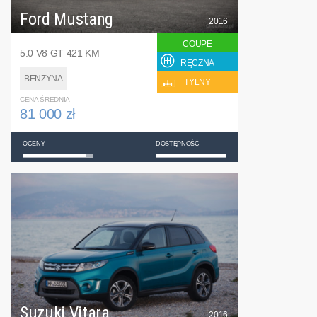
Ford Mustang
2016
COUPE
5.0 V8 GT 421 KM
RĘCZNA
BENZYNA
TYLNY
CENA ŚREDNIA
81 000 zł
OCENY
DOSTĘPNOŚĆ
Suzuki Vitara
2016