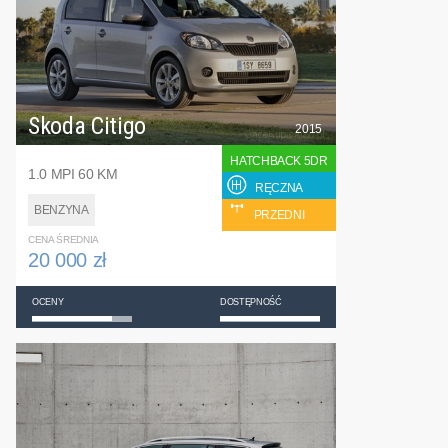
Skoda Citigo
2015
HATCHBACK 5DR
1.0 MPI 60 KM
RĘCZNA
BENZYNA
PRZEDNI
CENA ŚREDNIA
20 000 zł
OCENY
DOSTĘPNOŚĆ