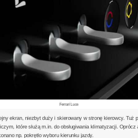
Ferrari Luce
lejny ekran, niezbyt duży i skierowany w stronę kierowcy. Tuż
niczym, które służą m.in. do obsługiwania klimatyzacji. Opróc
konano np. pokrętło wyboru kierunku jazdy.