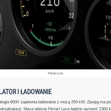
Ferrari Luce
LATOR I ŁADOWANIE
ologia 800V zapewnia ładowanie z mocą 350 kW. Zasięg ma pr
ksploatacji. Masa własna Ferrari Luce będzie wynosić 2300 kg,