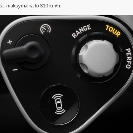
ość maksymalna to 310 km/h.