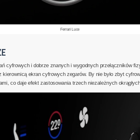
Ferrari Luce
ZE
zań cyfrowych i dobrze znanych i wygodnych przełączników fiz
 kierownicą ekran cyfrowych zegarów. By nie było zbyt cyfrow
mi, co daje efekt zastosowania trzech niezależnych okrągłyc