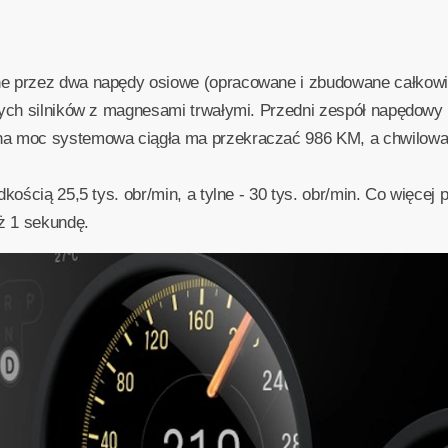
ne przez dwa napędy osiowe (opracowane i zbudowane całkowi
znych silników z magnesami trwałymi. Przedni zespół napędow
na moc systemowa ciągła ma przekraczać 986 KM, a chwilowa
kością 25,5 tys. obr/min, a tylne - 30 tys. obr/min. Co więcej p
ż 1 sekundę.