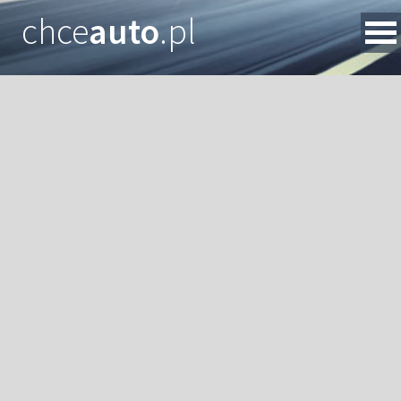
chce
auto
.pl