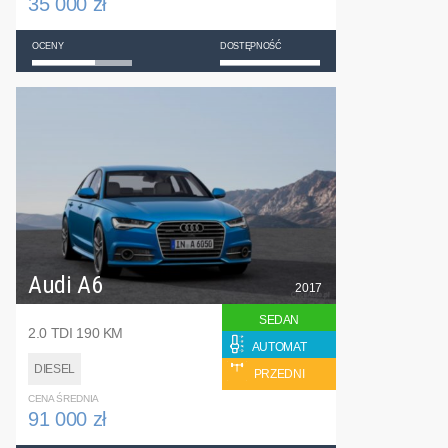
35 000 zł
OCENY
DOSTĘPNOŚĆ
Audi A6
2017
SEDAN
2.0 TDI 190 KM
AUTOMAT
DIESEL
PRZEDNI
CENA ŚREDNIA
91 000 zł