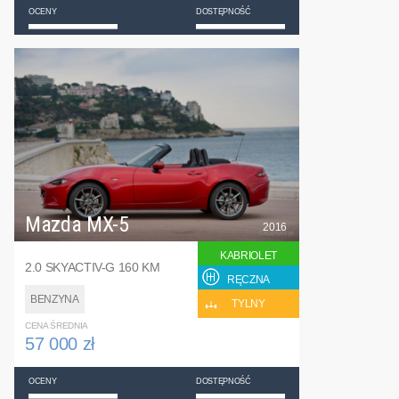
OCENY
DOSTĘPNOŚĆ
Mazda MX-5
2016
KABRIOLET
2.0 SKYACTIV-G 160 KM
RĘCZNA
BENZYNA
TYLNY
CENA ŚREDNIA
57 000 zł
OCENY
DOSTĘPNOŚĆ