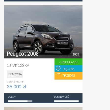
Peugeot 2008
2015
CROSSOVER
1.6 VTi 120 KM
RĘCZNA
BENZYNA
PRZEDNI
CENA ŚREDNIA
35 000 zł
OCENY
DOSTĘPNOŚĆ