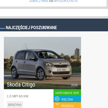
ZOBACZ INNE
lub
WYSZUKAJ AUTA
NAJCZĘŚCIEJ POSZUKIWANE
Skoda Citigo
2015
HATCHBACK 5DR
1.0 MPI 60 KM
RĘCZNA
BENZYNA
PRZEDNI