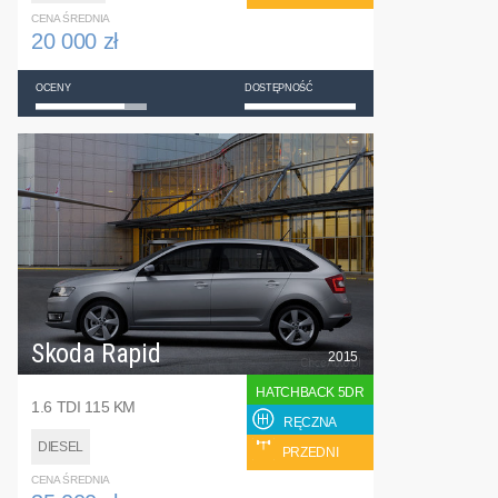
CENA ŚREDNIA
20 000 zł
OCENY
DOSTĘPNOŚĆ
Skoda Rapid
2015
HATCHBACK 5DR
1.6 TDI 115 KM
RĘCZNA
DIESEL
PRZEDNI
CENA ŚREDNIA