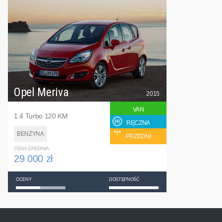
Opel Meriva
2015
VAN
1.4 Turbo 120 KM
RĘCZNA
BENZYNA
PRZEDNI
CENA ŚREDNIA
29 000 zł
OCENY
DOSTĘPNOŚĆ