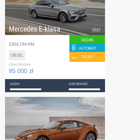
Mercedes E-klasa
2017
SEDAN
220d 194 KM
AUTOMAT
DIESEL
TYLNY
CENA ŚREDNIA
95 000 zł
OCENY
DOSTĘPNOŚĆ