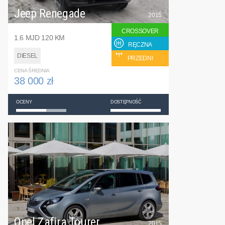
Jeep Renegade
2015
CROSSOVER
1.6 MJD 120 KM
RĘCZNA
DIESEL
PRZEDNI
CENA ŚREDNIA
38 000 zł
OCENY
DOSTĘPNOŚĆ
Opel Zafira Tourer
2015