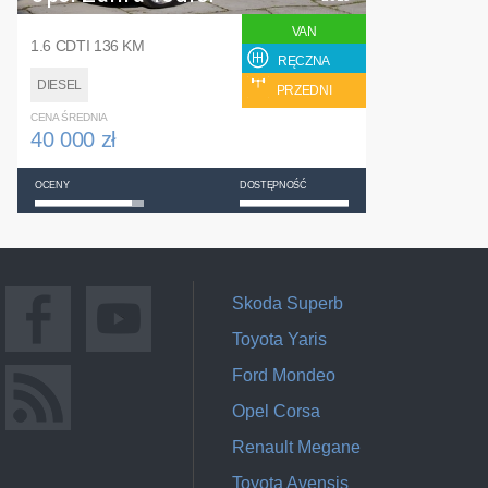
VAN
1.6 CDTI 136 KM
RĘCZNA
DIESEL
PRZEDNI
CENA ŚREDNIA
40 000 zł
OCENY
DOSTĘPNOŚĆ
Skoda Superb
Toyota Yaris
Ford Mondeo
Opel Corsa
Renault Megane
Toyota Avensis