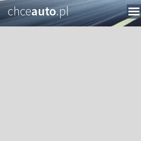
chce
auto
.pl