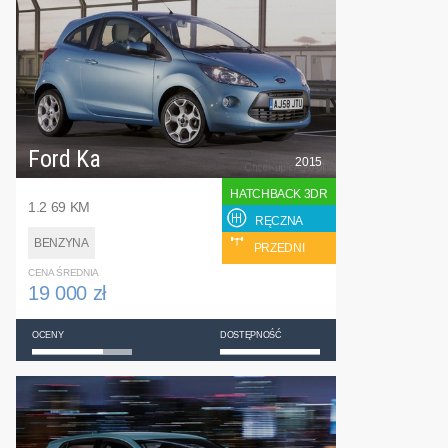
Ford Ka
2015
HATCHBACK 3DR
1.2 69 KM
RĘCZNA
BENZYNA
PRZEDNI
CENA ŚREDNIA
19 000 zł
OCENY
DOSTĘPNOŚĆ