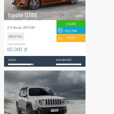
Toyota GT86
2015
COUPE
2.0 Boxer 200 KM
RĘCZNA
BENZYNA
TYLNY
CENA ŚREDNIA
65 000 zł
OCENY
DOSTĘPNOŚĆ