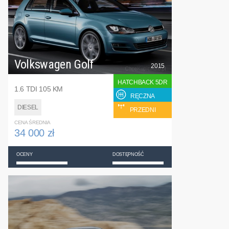
Volkswagen Golf
2015
HATCHBACK 5DR
1.6 TDI 105 KM
RĘCZNA
DIESEL
PRZEDNI
CENA ŚREDNIA
34 000 zł
OCENY
DOSTĘPNOŚĆ