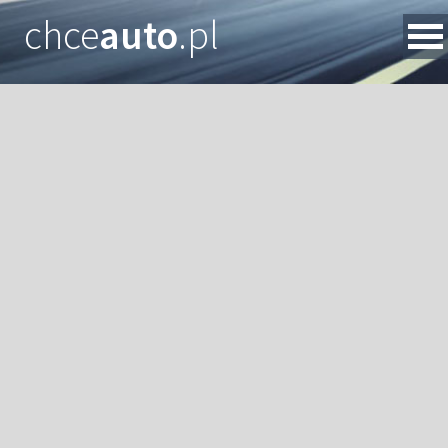
chce
auto
.pl