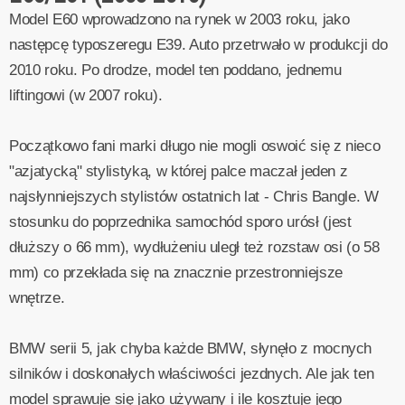
Model E60 wprowadzono na rynek w 2003 roku, jako
następcę typoszeregu E39. Auto przetrwało w produkcji do
2010 roku. Po drodze, model ten poddano, jednemu
liftingowi (w 2007 roku).
Początkowo fani marki długo nie mogli oswoić się z nieco
"azjatycką" stylistyką, w której palce maczał jeden z
najsłynniejszych stylistów ostatnich lat - Chris Bangle. W
stosunku do poprzednika samochód sporo urósł (jest
dłuższy o 66 mm), wydłużeniu uległ też rozstaw osi (o 58
mm) co przekłada się na znacznie przestronniejsze
wnętrze.
BMW serii 5, jak chyba każde BMW, słynęło z mocnych
silników i doskonałych właściwości jezdnych. Ale jak ten
model sprawuje się jako używany i ile kosztuje jego