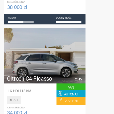
CENA ŚREDNIA
38 000 zł
OCENY
DOSTĘPNOŚĆ
Citroen C4 Picasso
2015
VAN
1.6 HDI 115 KM
AUTOMAT
DIESEL
PRZEDNI
CENA ŚREDNIA
34 000 zł