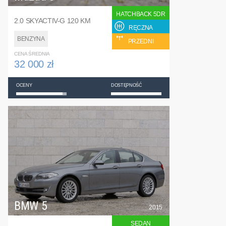
HATCHBACK 5DR
2.0 SKYACTIV-G 120 KM
RĘCZNA
BENZYNA
PRZEDNI
CENA ŚREDNIA
32 000 zł
OCENY
DOSTĘPNOŚĆ
BMW 5
2015
SEDAN