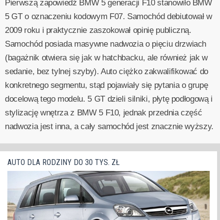
Pierwszą zapowiedź BMW 5 generacji F10 stanowiło BMW
5 GT o oznaczeniu kodowym F07. Samochód debiutował w
2009 roku i praktycznie zaszokował opinię publiczną.
Samochód posiada masywne nadwozia o pięciu drzwiach
(bagażnik otwiera się jak w hatchbacku, ale również jak w
sedanie, bez tylnej szyby). Auto ciężko zakwalifikować do
konkretnego segmentu, stąd pojawiały się pytania o grupę
docelową tego modelu. 5 GT dzieli silniki, płytę podłogową i
stylizację wnętrza z BMW 5 F10, jednak przednia część
nadwozia jest inna, a cały samochód jest znacznie wyższy.
AUTO DLA RODZINY DO 30 TYS. ZŁ