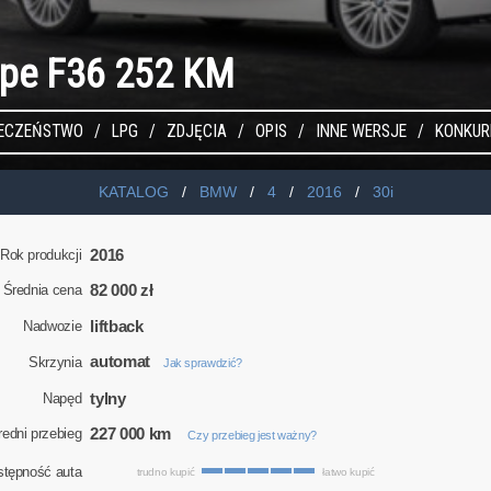
pe F36 252 KM
IECZEŃSTWO
LPG
ZDJĘCIA
OPIS
INNE WERSJE
KONKUR
KATALOG
BMW
4
2016
30i
2016
Rok produkcji
82 000 zł
Średnia cena
liftback
Nadwozie
automat
Skrzynia
Jak sprawdzić?
tylny
Napęd
227 000 km
redni przebieg
Czy przebieg jest ważny?
stępność auta
trudno kupić
łatwo kupić