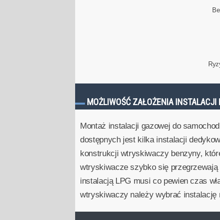
Be
Ryz
MOŻLIWOŚĆ ZAŁOŻENIA INSTALACJI 
Montaż instalacji gazowej do samochod
dostępnych jest kilka instalacji dedyko
konstrukcji wtryskiwaczy benzyny, któ
wtryskiwacze szybko się przegrzewają i
instalacją LPG musi co pewien czas wł
wtryskiwaczy należy wybrać instalacj