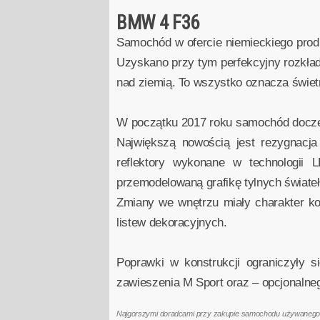
BMW 4 F36
Samochód w ofercie niemieckiego prod
Uzyskano przy tym perfekcyjny rozkład 
nad ziemią. To wszystko oznacza świet
W początku 2017 roku samochód doczekał
Największą nowością jest rezygnacja
reflektory wykonane w technologii
przemodelowaną grafikę tylnych świateł
Zmiany we wnętrzu miały charakter ko
listew dekoracyjnych.
Poprawki w konstrukcji ograniczyły 
zawieszenia M Sport oraz – opcjonalneg
Najgorszymi doradcami przy zakupie samochodu używanego są 