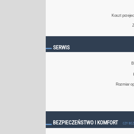
Koszt przeje
Z
SERWIS
B
Rozmiar op
BEZPIECZEŃSTWO I KOMFORT
CZY BE