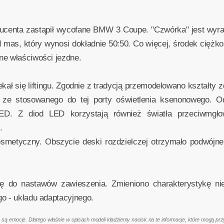
ucenta zastąpił wycofane BMW 3 Coupe. "Czwórka" jest wyraź
mas, który wynosi dokładnie 50:50. Co więcej, środek ciężkoś
ne właściwości jezdne.
 się liftingu. Zgodnie z tradycją przemodelowano kształty z
 ze stosowanego do tej porty oświetlenia ksenonowego. O
 LED. Z diod LED korzystają również światła przeciwmgł
.
smetyczny. Obszycie deski rozdzielczej otrzymało podwójn
się do nastawów zawieszenia. Zmieniono charakterystykę ni
o - układu adaptacyjnego.
emocje. Dlatego właśnie w opisach modeli kładziemy nacisk na te informacje, które mogą przyd