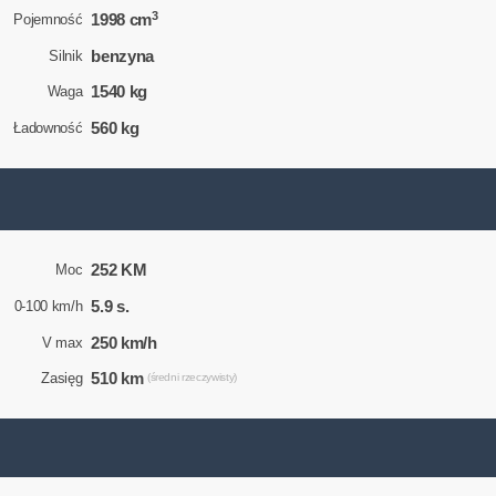
3
1998 cm
Pojemność
benzyna
Silnik
1540 kg
Waga
560 kg
Ładowność
252 KM
Moc
5.9 s.
0-100 km/h
250 km/h
V max
510 km
Zasięg
(średni rzeczywisty)