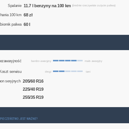
11.7 l benzyny na 100 km
Spalanie
(średnie rzeczywiste zużycie paliwa)
68 zł
chania 100 km
60 l
biornik paliwa
ezawaryjność
bardzo awaryjny
mało awaryjny
Koszt serwisu
drogi
tani
205/60 R16
on seryjnych
225/40 R19
255/35 R19
ZPIECZEŃSTWO JEST WAŻNE?