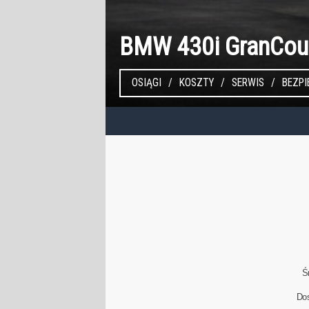
BMW 430i GranCou
OSIĄGI
KOSZTY
SERWIS
BEZP
Ś
Do