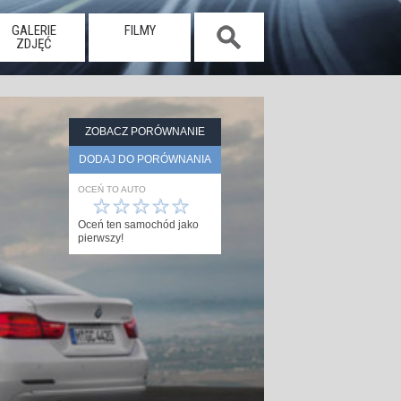
GALERIE
FILMY
ZDJĘĆ
ZOBACZ PORÓWNANIE
DODAJ DO PORÓWNANIA
OCEŃ TO AUTO
☆
☆
☆
☆
☆
Oceń ten samochód jako
pierwszy!