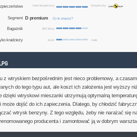
mało bezpieczny
bezpieczny
zpieczeństwo
D premium
Segment
Co to znaczy?
Bagażnik
480 litrów
yko kradzieży
duże
małe
LPG
u z wtryskiem bezpośrednim jest nieco problemowy, a czasam
wanych do tego typu aut, ale koszt ich założenia jest wyższy 
re dzięki wtryskowi mieszanki utrzymują optymalną temperatur
 może dojść do ich zapieczenia. Dlatego, by chłodzić fabryczn
ączać wtrysk benzyny. Z tego względu, żeby nie narażać się 
ę renomowanego producenta i zamontować ją w dobrym warszta