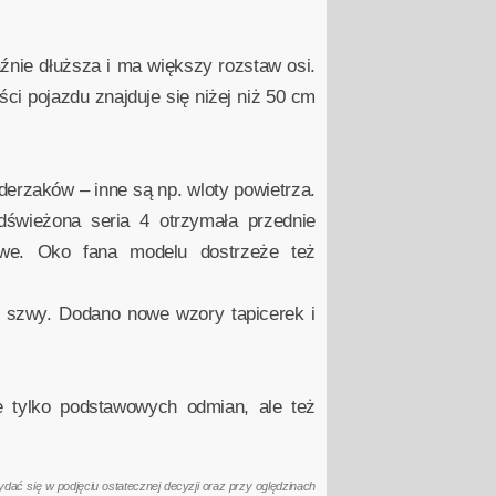
nie dłuższa i ma większy rozstaw osi.
ci pojazdu znajduje się niżej niż 50 cm
derzaków – inne są np. wloty powietrza.
dświeżona seria 4 otrzymała przednie
owe. Oko fana modelu dostrzeże też
e szwy. Dodano nowe wzory tapicerek i
e tylko podstawowych odmian, ale też
ać się w podjęciu ostatecznej decyzji oraz przy oględzinach