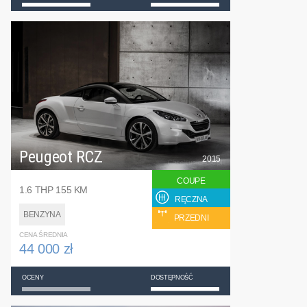
Peugeot RCZ
2015
COUPE
1.6 THP 155 KM
RĘCZNA
BENZYNA
PRZEDNI
CENA ŚREDNIA
44 000 zł
OCENY
DOSTĘPNOŚĆ