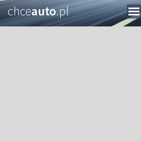
chce
auto
.pl