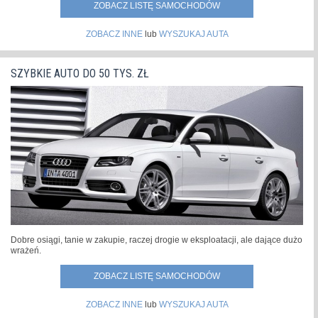
ZOBACZ LISTĘ SAMOCHODÓW
ZOBACZ INNE
lub
WYSZUKAJ AUTA
SZYBKIE AUTO DO 50 TYS. ZŁ
Dobre osiągi, tanie w zakupie, raczej drogie w eksploatacji, ale dające dużo
wrażeń.
ZOBACZ LISTĘ SAMOCHODÓW
ZOBACZ INNE
lub
WYSZUKAJ AUTA