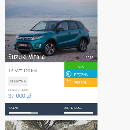
Suzuki Vitara
2015
SUV
1.6 VVT 120 KM
RĘCZNA
BENZYNA
PRZEDNI
CENA ŚREDNIA
37 000 zł
OCENY
DOSTĘPNOŚĆ