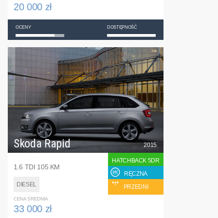
20 000 zł
OCENY
DOSTĘPNOŚĆ
Skoda Rapid
2015
HATCHBACK 5DR
1.6 TDI 105 KM
RĘCZNA
DIESEL
PRZEDNI
CENA ŚREDNIA
33 000 zł