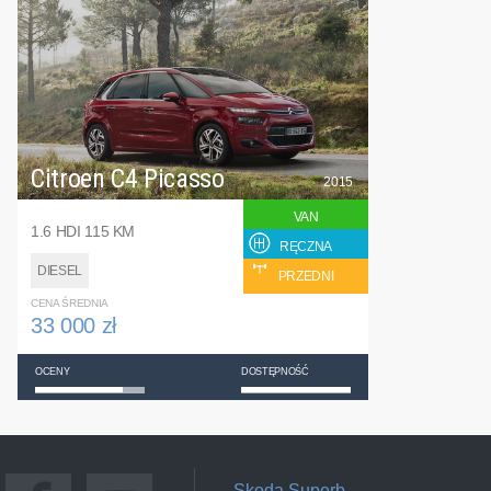
Citroen C4 Picasso
2015
VAN
1.6 HDI 115 KM
RĘCZNA
DIESEL
PRZEDNI
CENA ŚREDNIA
33 000 zł
OCENY
DOSTĘPNOŚĆ
Skoda Superb