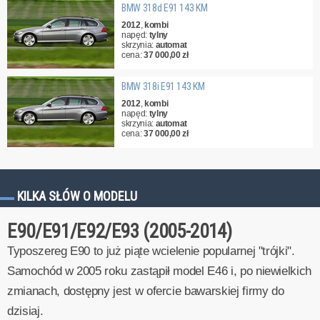
BMW 318d E91 143 KM
2012
,
kombi
napęd:
tylny
skrzynia:
automat
cena:
37 000,00 zł
BMW 318i E91 143 KM
2012
,
kombi
napęd:
tylny
skrzynia:
automat
cena:
37 000,00 zł
KILKA SŁÓW O MODELU
E90/E91/E92/E93 (2005-2014)
Typoszereg E90 to już piąte wcielenie popularnej "trójki".
Samochód w 2005 roku zastąpił model E46 i, po niewielkich
zmianach, dostępny jest w ofercie bawarskiej firmy do
dzisiaj.