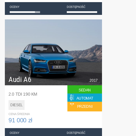
OCENY
DOSTĘPNOŚĆ
Audi A6
2017
SEDAN
2.0 TDI 190 KM
AUTOMAT
DIESEL
PRZEDNI
CENA ŚREDNIA
91 000 zł
OCENY
DOSTĘPNOŚĆ