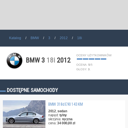
Katalog
BMW
3
2012
18i
OCENY UŻYTKOWNIKÓW
BMW 3
18i
2012
OCENA:
5
/
5
GŁOSY:
3
.
DOSTĘPNE SAMOCHODY
BMW 318d E90 143 KM
2012
,
sedan
napęd:
tylny
skrzynia:
ręczna
cena:
34 000,00 zł