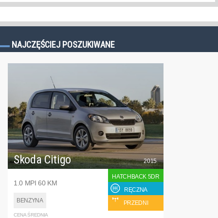
NAJCZĘŚCIEJ POSZUKIWANE
Skoda Citigo
2015
HATCHBACK 5DR
1.0 MPI 60 KM
RĘCZNA
BENZYNA
PRZEDNI
CENA ŚREDNIA