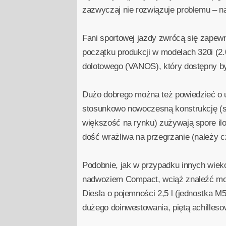
zazwyczaj nie rozwiązuje problemu – na
Fani sportowej jazdy zwrócą się zapew
początku produkcji w modelach 320i (2
dolotowego (VANOS), który dostępny był
Dużo dobrego można też powiedzieć o u
stosunkowo nowoczesną konstrukcję (se
większość na rynku) zużywają spore iloś
dość wrażliwa na przegrzanie (należy c
Podobnie, jak w przypadku innych wieko
nadwoziem Compact, wciąż znaleźć możn
Diesla o pojemności 2,5 l (jednostka 
dużego doinwestowania, piętą achilleso