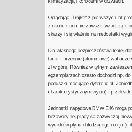
klimatyzacją i korbkami w drzwiach.
Oglądając „Trójkę” z pierwszych lat pr
z okolic okien nie zawsze świadczą o 
skarżyli się właśnie na niedostatki w
Dla własnego bezpieczeństwa lepiej do
tanie – przednie (aluminiowe) wahacze w
zł w górę. Również w tylnym zawiesze
egzemplarzach często dochodzi np. do 
poduszki mocujące dyferencjał. Zanied
charakterystycznym wyciu) - przekładn
Jednostki napędowe BMW E46 mogą poch
bezawaryjnej pracy są zazwyczaj niewys
wycieków płynu chłodzącego i oleju (ch