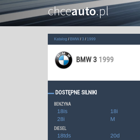
chce
auto
.pl
Katalog
BMW
3
1999
BMW 3
1999
DOSTĘPNE SILNIKI
BENZYNA
18is
18i
28i
M
DIESEL
18tds
20d