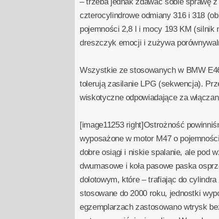
– trzeba jednak zdawać sobie sprawę z 
czterocylindrowe odmiany 316 i 318 (o
pojemności 2,8 l i mocy 193 KM (silni
dreszczyk emocji i zużywa porównywalne 
Wszystkie ze stosowanych w BMW E46 j
tolerują zasilanie LPG (sekwencja). Pr
wiskotyczne odpowiadające za włączani
[image11253 right]Ostrożność powinni
wyposażone w motor M47 o pojemności 
dobre osiągi i niskie spalanie, ale pod
dwumasowe i koła pasowe paska osprzętu
dolotowym, które – trafiając do cylindr
stosowane do 2000 roku, jednostki wyp
egzemplarzach zastosowano wtrysk bez