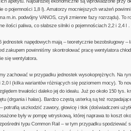
ich apetytu. Najbardziej ekonomiczne są wprowadzone przy okaz
bie o pojemności 1,8 l). Amatorzy mocniejszych wrażeń powin
k ma m.in. podwójny VANOS, czyli zmienne fazy rozrządu). To 
ilości paliwa, co słabsze silniki o pojemnościach 2,2 i 2,4 l .
ednostek napędowych mają – teoretycznie bezobsługowy – łań
zed zakupem powinniśmy skontrolować pracę wentylatora chłodn
e się wentylatora.
śmy zachować w przypadku jednostek wysokoprężnych. Na ry
2,0 l (kilka wariantów różniących się poziomem mocy). To n
 względem trwałości daleko jej do ideału. Już po około 150 tys.
 (drgania i hałas). Bardzo częstą usterką są też rozpadające
a – potrafią uszkodzić zawory, głowicę i tłok (doświadczeni uży
osażone były w pompę wtryskową, której naprawa to koszt oko
pośredni typu Common Rail – w tym przypadku spodziewać si