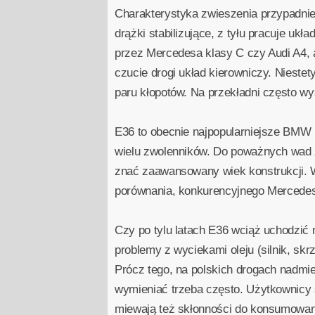
Charakterystyka zwieszenia przypadni
drążki stabilizujące, z tyłu pracuje u
przez Mercedesa klasy C czy Audi A4, 
czucie drogi układ kierowniczy. Niest
paru kłopotów. Na przekładni często wy
E36 to obecnie najpopularniejsze BMW n
wielu zwolenników. Do poważnych wad z
znać zaawansowany wiek konstrukcji. 
porównania, konkurencyjnego Mercedesa
Czy po tylu latach E36 wciąż uchodzić
problemy z wyciekami oleju (silnik, skr
Prócz tego, na polskich drogach nadmier
wymieniać trzeba często. Użytkownicy
miewają też skłonności do konsumowania