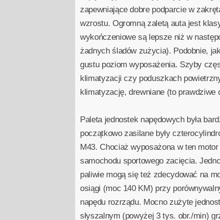
zapewniające dobre podparcie w zakręta
wzrostu. Ogromną zaletą auta jest kla
wykończeniowe są lepsze niż w następcy
żadnych śladów zużycia). Podobnie, jak
gustu poziom wyposażenia. Szyby częs
klimatyzacji czy poduszkach powietrzn
klimatyzację, drewniane (to prawdziwe 
Paleta jednostek napędowych była bardz
początkowo zasilane były czterocylind
M43. Chociaż wyposażona w ten motor t
samochodu sportowego zacięcia. Jedno
paliwie mogą się też zdecydować na m
osiągi (moc 140 KM) przy porównywalny
napędu rozrządu. Mocno zużyte jednost
słyszalnym (powyżej 3 tys. obr./min) 