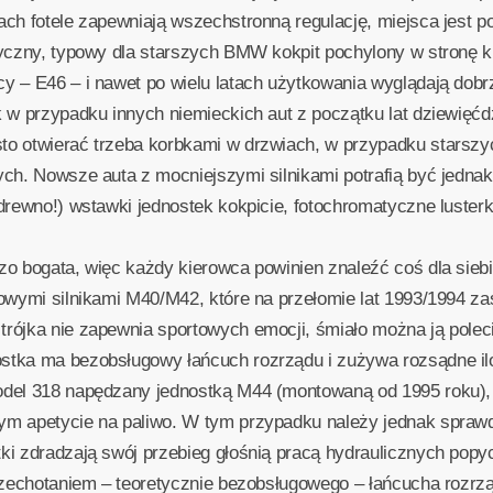
ch fotele zapewniają wszechstronną regulację, miejsca jest p
syczny, typowy dla starszych BMW kokpit pochylony w stronę k
 – E46 – i nawet po wielu latach użytkowania wyglądają dobr
 w przypadku innych niemieckich aut z początku lat dziewięćd
to otwierać trzeba korbkami w drzwiach, w przypadku starszy
ych. Nowsze auta z mocniejszymi silnikami potrafią być jedn
drewno!) wstawki jednostek kokpicie, fotochromatyczne luste
o bogata, więc każdy kierowca powinien znaleźć coś dla siebi
rowymi silnikami M40/M42, które na przełomie lat 1993/1994 
rójka nie zapewnia sportowych emocji, śmiało można ją polec
stka ma bezobsługowy łańcuch rozrządu i zużywa rozsądne ilo
odel 318 napędzany jednostką M44 (montowaną od 1995 roku),
m apetycie na paliwo. W tym przypadku należy jednak sprawdz
ki zdradzają swój przebieg głośnią pracą hydraulicznych pop
grzechotaniem – teoretycznie bezobsługowego – łańcucha roz