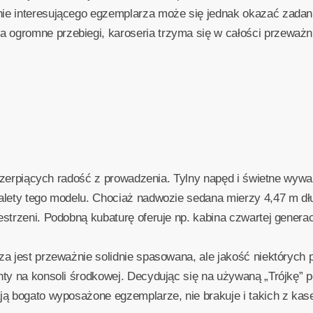
e interesującego egzemplarza może się jednak okazać zadanie
gromne przebiegi, karoseria trzyma się w całości przeważnie
i czerpiących radość z prowadzenia. Tylny napęd i świetne wy
alety tego modelu. Chociaż nadwozie sedana mierzy 4,47 m dłu
strzeni. Podobną kubaturę oferuje np. kabina czwartej genera
a jest przeważnie solidnie spasowana, ale jakość niektórych 
nty na konsoli środkowej. Decydując się na używaną „Trójkę” 
ją bogato wyposażone egzemplarze, nie brakuje i takich z k