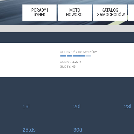
PORADY I
MOTO
KATALOG
RYNEK
NOWOŚCI
SAMOCHODÓW
OCENY UŻYTKOWNIKÓW
OCENA:
4.27
/
5
GŁOSY:
45
.
16i
20i
23i
25tds
30d