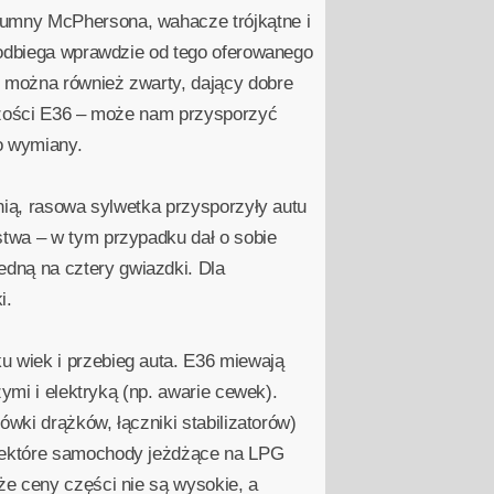
lumny McPhersona, wahacze trójkątne i
 odbiega wprawdzie od tego oferowanego
 można również zwarty, dający dobre
kszości E36 – może nam przysporzyć
o wymiany.
nią, rasowa sylwetka przysporzyły autu
stwa – w tym przypadku dał o sobie
dną na cztery gwiazdki. Dla
i.
 wiek i przebieg auta. E36 miewają
ymi i elektryką (np. awarie cewek).
ówki drążków, łączniki stabilizatorów)
Niektóre samochody jeżdżące na LPG
że ceny części nie są wysokie, a