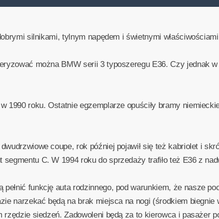
dobrymi silnikami, tylnym napędem i świetnymi właściwościami
teryzować można BMW serii 3 typoszeregu E36. Czy jednak w 21
w 1990 roku. Ostatnie egzemplarze opuściły bramy niemieckiej 
dwudrzwiowe coupe, rok później pojawił się też kabriolet i s
 segmentu C. W 1994 roku do sprzedaży trafiło też E36 z na
pełnić funkcję auta rodzinnego, pod warunkiem, że nasze poc
zie narzekać będą na brak miejsca na nogi (środkiem biegnie
m rzędzie siedzeń. Zadowoleni będą za to kierowca i pasażer 