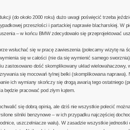
odukcji (do około 2000 roku) dużo uwagi poświęcić trzeba jeźd
wypadkowej przeszłości i partackiej naprawie blacharskiej. W
ygłuszenia – w końcu BMW zdecydowało się przeprojektować usz
brze wsłuchać się w pracę zawieszenia (polecamy wizytę na śc
ymienia się w całości (nie da się wymienić samego sworznia), 
niu zastosowano dość skomplikowany układ wielowahaczowy, 
zrywania się mocowań tylnej belki (skomplikowana naprawa). 
banie ich wymiany skończy się drogą awarią tego ostatniego 
ia będzie pracować pod złym kątem.
walić się dobrą opinią, ale dziś nie wszystkie polecić moż
ilone silniki benzynowe – w ich przypadku najczęściej dochodz
łodnice, uszczelniacze wału). W zasadzie wszystkie jednostki