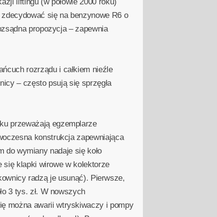
ji liftingu (w połowie 2000 roku)
ni zdecydować się na benzynowe R6 o
rozsądna propozycja – zapewnia
cuch rozrządu i całkiem nieźle
icy – często psują się sprzęgła
nku przeważają egzemplarze
owoczesna konstrukcja zapewniająca
 km do wymiany nadaje się koło
 się klapki wirowe w kolektorze
tkownicy radzą je usunąć). Pierwsze,
ło 3 tys. zł. W nowszych
ę można awarii wtryskiwaczy i pompy