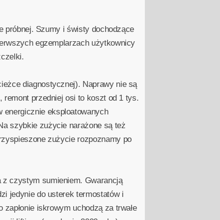
zie próbnej. Szumy i świsty dochodzące
 pierwszych egzemplarzach użytkownicy
czelki.
ieżce diagnostycznej). Naprawy nie są
remont przedniej osi to koszt od 1 tys.
w energicznie eksploatowanych
Na szybkie zużycie narażone są też
(przyspieszone zużycie rozpoznamy po
na z czystym sumieniem. Gwarancją
i jedynie do usterek termostatów i
 o zapłonie iskrowym uchodzą za trwałe