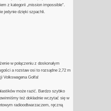
m z kategorii „mission impossible”.
 jedynie dzięki szpachli.
ważenie w połączeniu z doskonałym
gości a rozstaw osi to rozsądne 2,72 m
cji Volkswagena Golfa!
plastików może razić. Bardzo szybko
powinniśmy też dokładnie wczytać się w
asetowym radioodtwarzaczem, ręczną