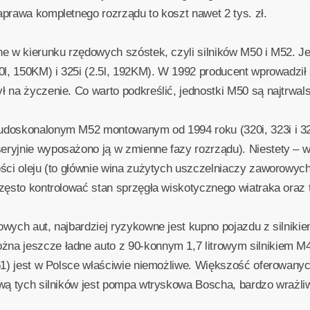
prawa kompletnego rozrządu to koszt nawet 2 tys. zł.
ne w kierunku rzędowych szóstek, czyli silników M50 i M52. J
.0l, 150KM) i 325i (2.5l, 192KM). W 1992 producent wprowadzi
 na życzenie. Co warto podkreślić, jednostki M50 są najtrwa
doskonalonym M52 montowanym od 1994 roku (320i, 323i i 328
ryjnie wyposażono ją w zmienne fazy rozrządu). Niestety – 
ci oleju (to głównie wina zużytych uszczelniaczy zaworowych i
zęsto kontrolować stan sprzęgła wiskotycznego wiatraka oraz 
wych aut, najbardziej ryzykowne jest kupno pojazdu z silnikie
a jeszcze ładne auto z 90-konnym 1,7 litrowym silnikiem M41
M51) jest w Polsce właściwie niemożliwe. Większość oferowa
wą tych silników jest pompa wtryskowa Boscha, bardzo wrażliw