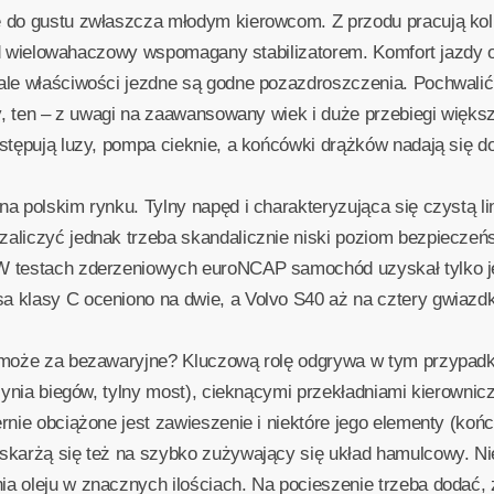
e do gustu zwłaszcza młodym kierowcom. Z przodu pracują ko
kład wielowahaczowy wspomagany stabilizatorem. Komfort jazdy
ale właściwości jezdne są godne pozazdroszczenia. Pochwalić
ety, ten – z uwagi na zaawansowany wiek i duże przebiegi wię
stępują luzy, pompa cieknie, a końcówki drążków nadają się d
a polskim rynku. Tylny napęd i charakteryzująca się czystą li
aliczyć jednak trzeba skandalicznie niski poziom bezpieczeń
W testach zderzeniowych euroNCAP samochód uzyskał tylko je
 klasy C oceniono na dwie, a Volvo S40 aż na cztery gwiazdk
 może za bezawaryjne? Kluczową rolę odgrywa w tym przypadku
zynia biegów, tylny most), cieknącymi przekładniami kierownicz
nie obciążone jest zawieszenie i niektóre jego elementy (końc
 skarżą się też na szybko zużywający się układ hamulcowy. 
 oleju w znacznych ilościach. Na pocieszenie trzeba dodać, 