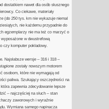
od dostatkiem nawet dla osób słusznego
ierowcy. Co ciekawe, materiały
ze (do 250 tys. km nie wykazuje niemal
ziesiątych, nie każdemu przypadnie do
ch egzemplarzy nie ma też co marzyć o
ak wyposażone w dwustrefową
rko czy komputer pokładowy.
e. Najsłabsze wersje – 316 i 318 –
zastąpione zostały nowszym motorem
ić osobom, które nie wymagają od
ści paliwa. Szukający oszczędności na
 która zapewnia zdecydowanie lepsze
ić – najczęściej na słuch – stan
ychaczy zaworowych i wyraźnie
rządu. Wymiana samego napinacza