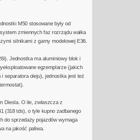
ednostki M50 stosowane były od
ł system zmiennych faz rozrządu wałka
lszymi silnikami z gamy modelowej E36.
i). Jednostka ma aluminiowy blok i
wyeksploatowane egzemplarze (jakich
 separatora oleju), jednostka jest też
termostat).
m Diesla. O ile, zwłaszcza z
 (318 tds), o tyle kupno zadbanego
nych do sprzedaży pojazdów wymaga
a na jakość paliwa.