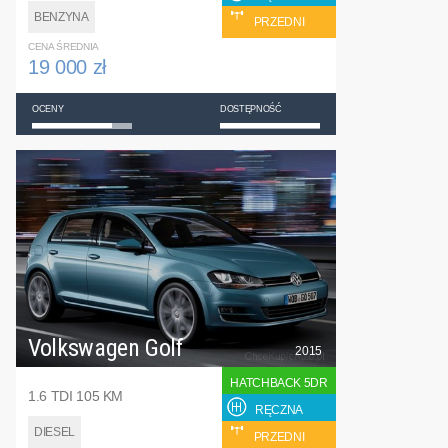
BENZYNA
PRZEDNI
CENA ŚREDNIA
19 000 zł
OCENY
DOSTĘPNOŚĆ
Volkswagen Golf
2015
HATCHBACK 5DR
1.6 TDI 105 KM
RĘCZNA
DIESEL
PRZEDNI