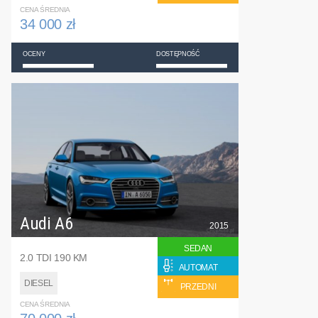
CENA ŚREDNIA
34 000 zł
OCENY
DOSTĘPNOŚĆ
Audi A6
2015
SEDAN
2.0 TDI 190 KM
AUTOMAT
DIESEL
PRZEDNI
CENA ŚREDNIA