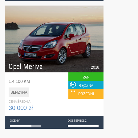
Opel Meriva
2016
VAN
1.4 100 KM
RĘCZNA
BENZYNA
PRZEDNI
CENA ŚREDNIA
30 000 zł
OCENY
DOSTĘPNOŚĆ