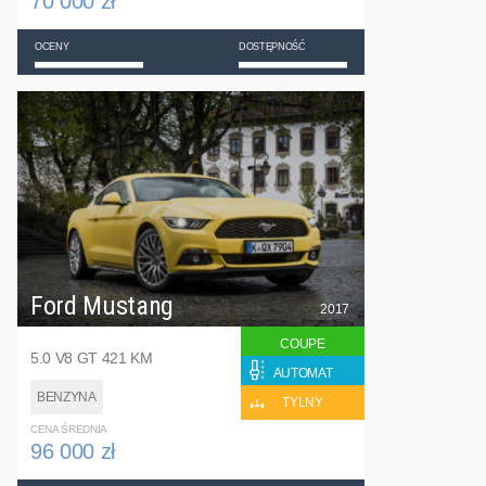
70 000 zł
OCENY
DOSTĘPNOŚĆ
Ford Mustang
2017
COUPE
5.0 V8 GT 421 KM
AUTOMAT
BENZYNA
TYLNY
CENA ŚREDNIA
96 000 zł