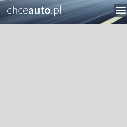
chce
auto
.pl