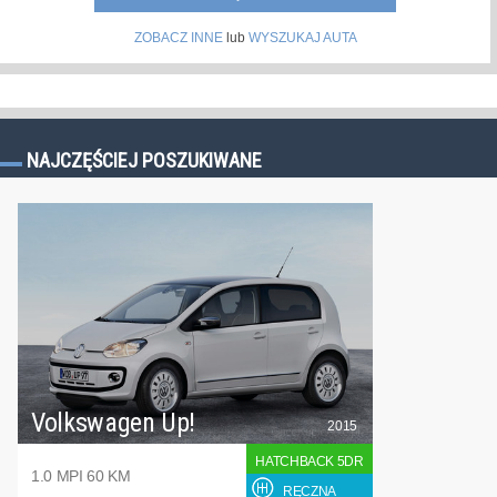
ZOBACZ INNE
lub
WYSZUKAJ AUTA
NAJCZĘŚCIEJ POSZUKIWANE
Volkswagen Up!
2015
HATCHBACK 5DR
1.0 MPI 60 KM
RĘCZNA