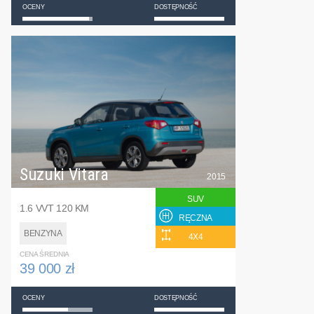
OCENY
DOSTĘPNOŚĆ
Suzuki Vitara
2015
SUV
1.6 VVT 120 KM
RĘCZNA
BENZYNA
4X4
CENA ŚREDNIA
39 000 zł
OCENY
DOSTĘPNOŚĆ