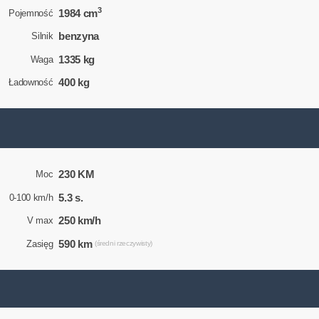
3
1984 cm
Pojemność
benzyna
Silnik
1335 kg
Waga
400 kg
Ładowność
230 KM
Moc
5.3 s.
0-100 km/h
250 km/h
V max
590 km
Zasięg
(średni rzeczywisty)