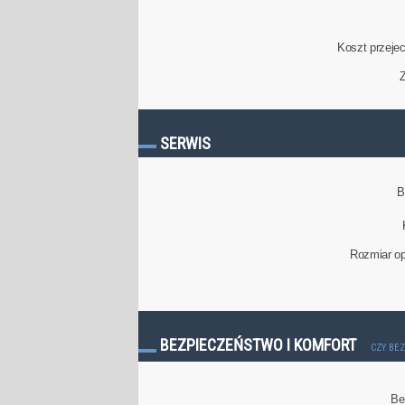
Koszt przeje
Z
SERWIS
B
Rozmiar op
BEZPIECZEŃSTWO I KOMFORT
CZY BE
Be