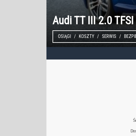
Audi TT III 2.0 TFS
OSIĄGI
KOSZTY
SERWIS
BEZP
Ś
Do