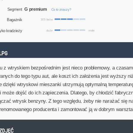
G premium
Segment
Co to znaczy?
Bagażnik
305 litrów
yko kradzieży
duże
małe
LPG
u z wtryskiem bezpośrednim jest nieco problemowy, a czasam
wanych do tego typu aut, ale koszt ich założenia jest wyższy 
re dzięki wtryskowi mieszanki utrzymują optymalną temperatur
 może dojść do ich zapieczenia. Dlatego, by chłodzić fabryczn
ączać wtrysk benzyny. Z tego względu, żeby nie narażać się 
ę renomowanego producenta i zamontować ją w dobrym warszta
A ZDJĘĆ