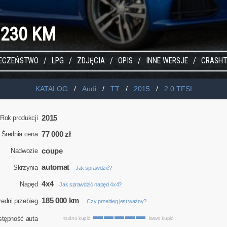
I 230 KM
IECZEŃSTWO
LPG
ZDJĘCIA
OPIS
INNE WERSJE
CRASHT
KATALOG
Audi
TT
2015
2.0 TFSI
2015
Rok produkcji
77 000 zł
Średnia cena
coupe
Nadwozie
automat
Skrzynia
Jak sprawdzić?
4x4
Napęd
Jak sprawdzić napęd 4x4?
185 000 km
redni przebieg
Czy przebieg jest ważny?
stępność auta
trudno kupić
łatwo kupić