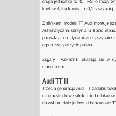
druga jednostka to 45 TFSI o mocy 2
km/h w 4,5 sekundy – o 0,1 s szybciej 
Z silnikami modelu TT Audi montuje s
Automatyczna skrzynia S tronic stan
pozwalają na dynamiczne przyspiesz
ograniczają zużycie paliwa.
Zegary i wskaźniki ukazują się w cyf
standardem.
Audi TT III
Trzecia generacja Audi TT zadebiutow
czterocylindrowe silniki z turbodoład
do wyboru dwie jednostki benzynowe TF