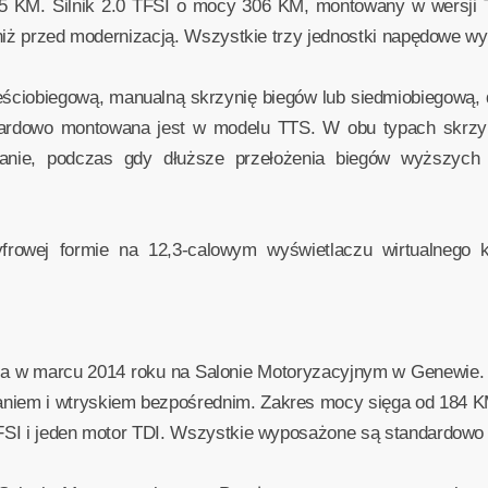
45 KM. Silnik 2.0 TFSI o mocy 306 KM, montowany w wersji
niż przed modernizacją. Wszystkie trzy jednostki napędowe wyp
ześciobiegową, manualną skrzynię biegów lub siedmiobiegową,
dardowo montowana jest w modelu TTS. W obu typach skrzyń,
anie, podczas gdy dłuższe przełożenia biegów wyższych r
rowej formie na 12,3-calowym wyświetlaczu wirtualnego kok
ała w marcu 2014 roku na Salonie Motoryzacyjnym w Genewie
owaniem i wtryskiem bezpośrednim. Zakres mocy sięga od 184 K
SI i jeden motor TDI. Wszystkie wyposażone są standardowo 