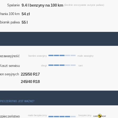
9.4 l benzyny na 100 km
Spalanie
(średnie rzeczywiste zużycie paliwa)
54 zł
chania 100 km
55 l
biornik paliwa
ezawaryjność
bardzo awaryjny
mało awaryjny
Koszt serwisu
drogi
tani
225/50 R17
on seryjnych
245/40 R18
ZPIECZEŃSTWO JEST WAŻNE?
mało bezpieczny
bezpieczny
zpieczeństwo