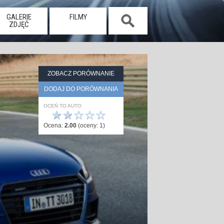
GALERIE
FILMY
ZDJĘĆ
ZOBACZ PORÓWNANIE
DODAJ DO PORÓWNANIA
OCEŃ TO AUTO
★
★
☆
☆
☆
Ocena:
2.00
(oceny:
1
)