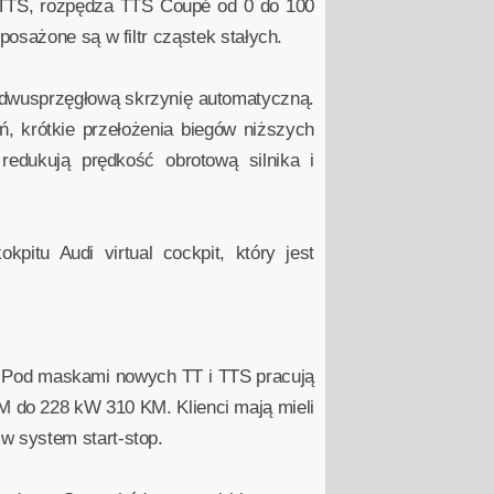
 TTS, rozpędza TTS Coupé od 0 do 100
osażone są w filtr cząstek stałych.
 dwusprzęgłową skrzynię automatyczną.
 krótkie przełożenia biegów niższych
edukują prędkość obrotową silnika i
pitu Audi virtual cockpit, który jest
. Pod maskami nowych TT i TTS pracują
M do 228 kW 310 KM. Klienci mają mieli
w system start-stop.