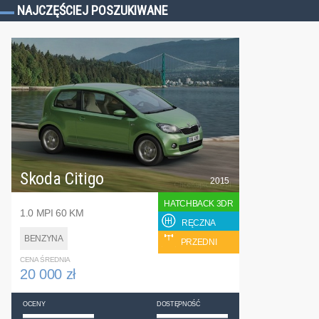
NAJCZĘŚCIEJ POSZUKIWANE
Skoda Citigo
2015
HATCHBACK 3DR
1.0 MPI 60 KM
RĘCZNA
BENZYNA
PRZEDNI
CENA ŚREDNIA
20 000 zł
OCENY
DOSTĘPNOŚĆ