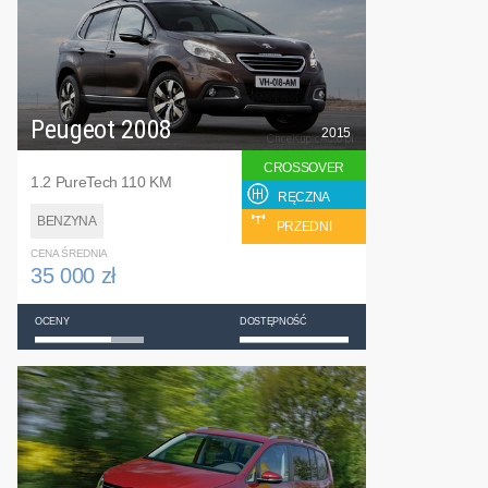
Peugeot 2008
2015
CROSSOVER
1.2 PureTech 110 KM
RĘCZNA
BENZYNA
PRZEDNI
CENA ŚREDNIA
35 000 zł
OCENY
DOSTĘPNOŚĆ