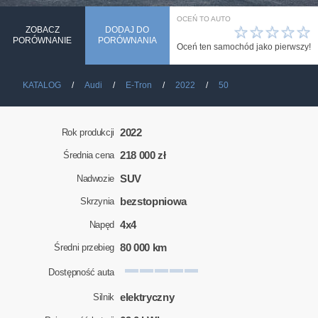
OCEŃ TO AUTO
☆
☆
☆
☆
☆
ZOBACZ
DODAJ DO
PORÓWNANIE
PORÓWNANIA
Oceń ten samochód jako pierwszy!
KATALOG
Audi
E-Tron
2022
50
2022
Rok produkcji
218 000 zł
Średnia cena
SUV
Nadwozie
bezstopniowa
Skrzynia
4x4
Napęd
80 000 km
Średni przebieg
Dostępność auta
elektryczny
Silnik