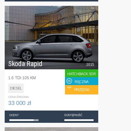
Skoda Rapid
2015
HATCHBACK 5DR
1.6 TDI 105 KM
RĘCZNA
DIESEL
PRZEDNI
CENA ŚREDNIA
33 000 zł
OCENY
DOSTĘPNOŚĆ