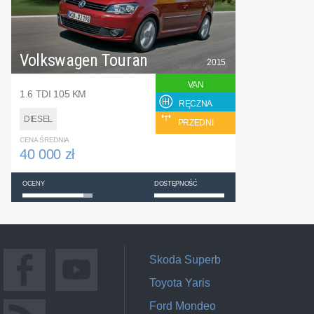
Volkswagen Touran
2015
VAN
1.6 TDI 105 KM
RĘCZNA
DIESEL
PRZEDNI
CENA ŚREDNIA
40 000 zł
OCENY
DOSTĘPNOŚĆ
Skoda Superb
Toyota Yaris
Ford Mondeo