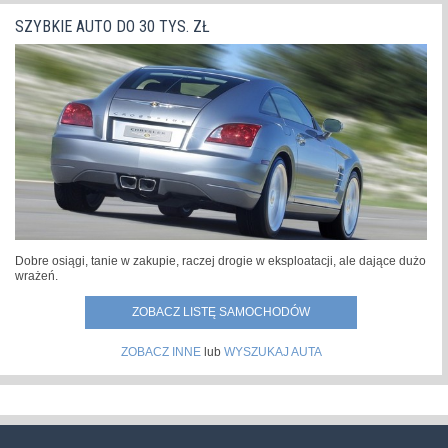
SZYBKIE AUTO DO 30 TYS. ZŁ
Dobre osiągi, tanie w zakupie, raczej drogie w eksploatacji, ale dające dużo
wrażeń.
ZOBACZ LISTĘ SAMOCHODÓW
ZOBACZ INNE
lub
WYSZUKAJ AUTA