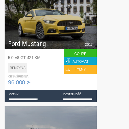
Ford Mustang
2017
COUPE
5.0 V8 GT 421 KM
AUTOMAT
BENZYNA
TYLNY
CENA ŚREDNIA
96 000 zł
OCENY
DOSTĘPNOŚĆ