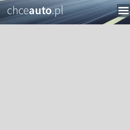
chce
auto
.pl