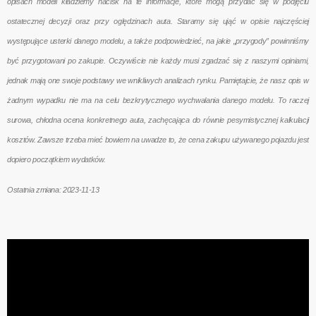
opisach modeli kładziemy nacisk na te informacje, które mogą przydać się w podjęciu
ostatecznej decyzji oraz przy oględzinach auta. Staramy się ująć w opisie najczęściej
występujące usterki danego modelu, a także podpowiedzieć, na jakie „przygody” powinniśmy
być przygotowani po zakupie. Oczywiście nie każdy musi zgadzać się z naszymi opiniami,
jednak mają one swoje podstawy we wnikliwych analizach rynku. Pamiętajcie, że nasz opis w
żadnym wypadku nie ma na celu bezkrytycznego wychwalania danego modelu. To raczej
surowa, chłodna ocena konkretnego auta, zachęcająca do równie pesymistycznej kalkulacji
kosztów. Zawsze trzeba mieć bowiem na uwadze to, że cena zakupu używanego pojazdu jest
dopiero początkiem wydatków.
Ostatnia zmiana: 2023-11-13