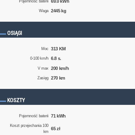
69.0 kWh
Pojemność baterii
2445 kg
Waga
OSIĄGI
313 KM
Moc
6.8 s.
0-100 km/h
200 km/h
V max
270 km
Zasięg
KOSZTY
71 kWh
Pojemność baterii
Koszt przejechania 100
65 zł
km