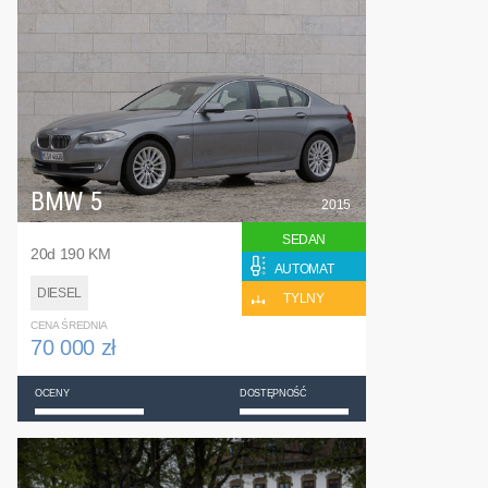
BMW 5
2015
SEDAN
20d 190 KM
AUTOMAT
DIESEL
TYLNY
CENA ŚREDNIA
70 000 zł
OCENY
DOSTĘPNOŚĆ