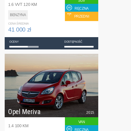
SUV
1.6 VVT 120 KM
RĘCZNA
BENZYNA
PRZEDNI
CENA ŚREDNIA
41 000 zł
OCENY
DOSTĘPNOŚĆ
Opel Meriva
2015
VAN
1.4 100 KM
RĘCZNA