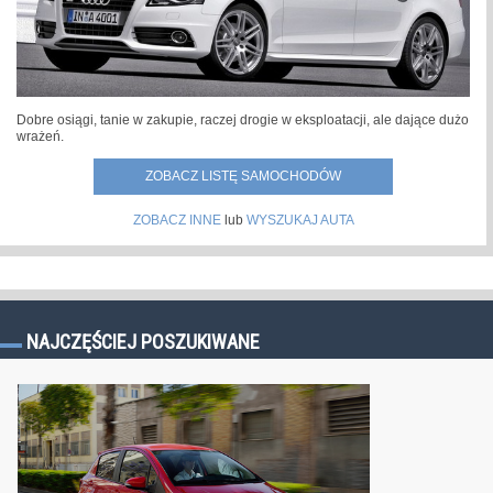
Dobre osiągi, tanie w zakupie, raczej drogie w eksploatacji, ale dające dużo
wrażeń.
ZOBACZ LISTĘ SAMOCHODÓW
ZOBACZ INNE
lub
WYSZUKAJ AUTA
NAJCZĘŚCIEJ POSZUKIWANE