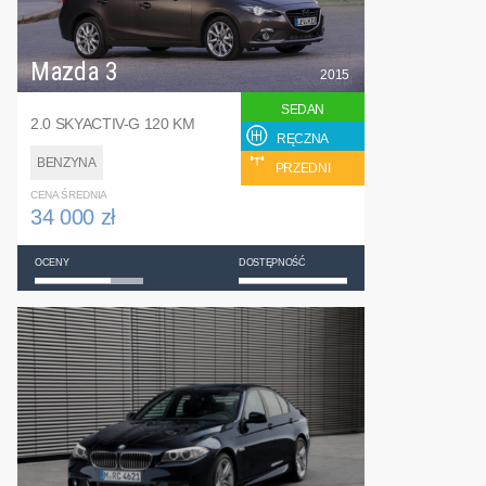
Mazda 3
2015
SEDAN
2.0 SKYACTIV-G 120 KM
RĘCZNA
BENZYNA
PRZEDNI
CENA ŚREDNIA
34 000 zł
OCENY
DOSTĘPNOŚĆ