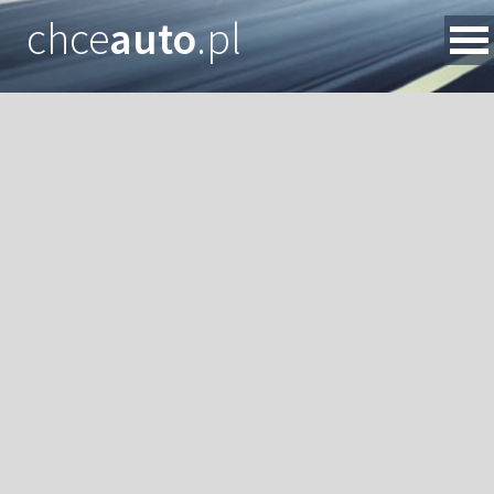
chce
auto
.pl