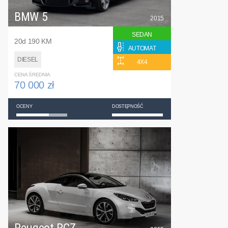
BMW 5
2015
SEDAN
20d 190 KM
AUTOMAT
DIESEL
4X4
CENA ŚREDNIA
70 000 zł
OCENY
DOSTĘPNOŚĆ