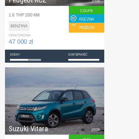
Peugeot RCZ
2015
COUPE
1.6 THP 200 KM
RĘCZNA
BENZYNA
PRZEDNI
CENA ŚREDNIA
47 000 zł
OCENY
DOSTĘPNOŚĆ
Suzuki Vitara
2016