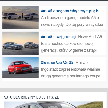
Audi A5 z napędem hybrydowym plug-in
Audi poszerza gamę modelu A5 o
nowe napędy. Do tej pory wszystkie
napędy były zelektryfikowane za
Audi A5 nowej generacji
Nowe Audi A5
pomocą układu miękkiej hybrydy. Teraz Audi A5 będzie
to samochód całkowicie nowej
można również podłączyć do prądu.
»
generacji, który w gamie zastąpi
A4. Ma to związek ze zmianami w
Oto nowe Audi A5 i S5
Firma z
zakresie nazewnictwa. Parzyste cyfry będą przeznaczone
Ingolstadt zaprezentowała właśnie
dla samochodów elektrycznych, a nieparzyste -
drugą generację poularnego coupe.
spalinowych.
»
Samochód zbudowano od podstaw – auto może się teraz
pochwalić większym rozstawem osi i skróconymi zwisami
podkreślającymi usportowiony charakter. Karoseria
AUTO DLA RODZINY DO 30 TYS. ZŁ
zyskała...
»