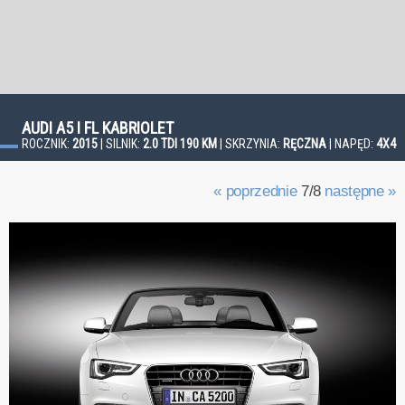
AUDI A5 I FL KABRIOLET
ROCZNIK:
2015
| SILNIK:
2.0 TDI 190 KM
| SKRZYNIA:
RĘCZNA
| NAPĘD:
4X4
« poprzednie
7/8
następne »