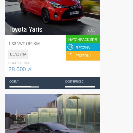
Toyota Yaris
2015
HATCHBACK 5DR
1.33 VVT-i 99 KM
RĘCZNA
BENZYNA
PRZEDNI
CENA ŚREDNIA
28 000 zł
OCENY
DOSTĘPNOŚĆ