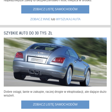
Najważniejsze zalety to bezpieczeństwo i ilość miejsca w środku.
ZOBACZ LISTĘ SAMOCHODÓW
ZOBACZ INNE
lub
WYSZUKAJ AUTA
SZYBKIE AUTO DO 30 TYS. ZŁ
Dobre osiągi, tanie w zakupie, raczej drogie w eksploatacji, ale dające dużo
wrażeń.
ZOBACZ LISTĘ SAMOCHODÓW