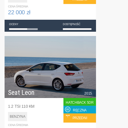
CENA ŚREDNIA
22 000 zł
OCENY
DOSTĘPNOŚĆ
Seat Leon
2015
HATCHBACK 5DR
1.2 TSI 110 KM
RĘCZNA
BENZYNA
PRZEDNI
CENA ŚREDNIA