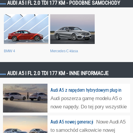
AUDI A5 I FL 2.0 TDI 177 KM - PODOBNE SAMOCHODY
BMW 4
Mercedes C-klasa
AUDI A5 I FL 2.0 TDI 177 KM - INNE INFORMACJE
Audi A5 z napędem hybrydowym plug-in
Audi poszerza gamę modelu A5 o
nowe napędy. Do tej pory wszystkie
napędy były zelektryfikowane za
Audi A5 nowej generacji
Nowe Audi A5
pomocą układu miękkiej hybrydy. Teraz Audi A5 będzie
to samochód całkowicie nowej
można również podłączyć do prądu.
»