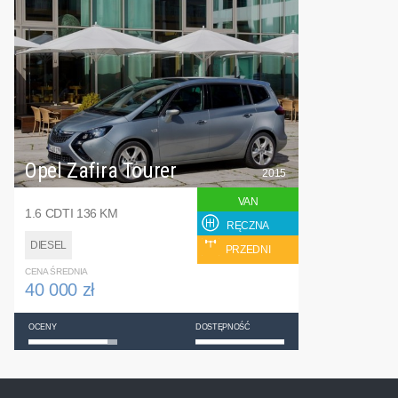
Opel Zafira Tourer
2015
VAN
1.6 CDTI 136 KM
RĘCZNA
DIESEL
PRZEDNI
CENA ŚREDNIA
40 000 zł
OCENY
DOSTĘPNOŚĆ