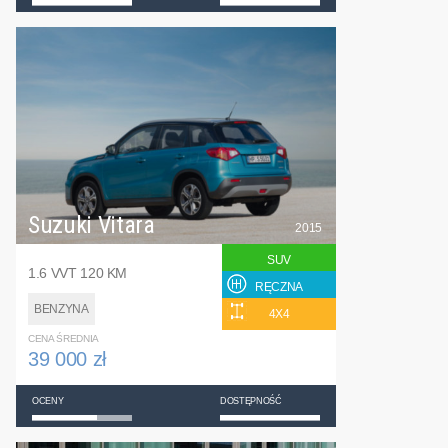
Suzuki Vitara
2015
SUV
1.6 VVT 120 KM
RĘCZNA
BENZYNA
4X4
CENA ŚREDNIA
39 000 zł
OCENY
DOSTĘPNOŚĆ