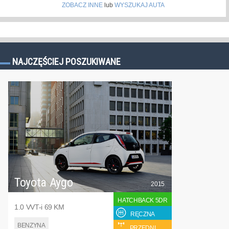
ZOBACZ INNE
lub
WYSZUKAJ AUTA
NAJCZĘŚCIEJ POSZUKIWANE
Toyota Aygo
2015
HATCHBACK 5DR
1.0 VVT-i 69 KM
RĘCZNA
BENZYNA
PRZEDNI