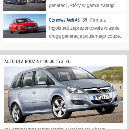
generacji, który w gamie zastąpi
A4. Ma to związek ze zmianami w
Oto nowe Audi A5 i S5
Firma z
zakresie nazewnictwa. Parzyste cyfry będą przeznaczone
Ingolstadt zaprezentowała właśnie
dla samochodów elektrycznych, a nieparzyste -
drugą generację poularnego coupe.
spalinowych.
»
Samochód zbudowano od podstaw – auto może się teraz
pochwalić większym rozstawem osi i skróconymi zwisami
podkreślającymi usportowiony charakter. Karoseria
AUTO DLA RODZINY DO 30 TYS. ZŁ
zyskała...
»