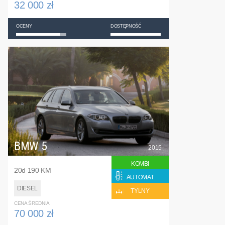
32 000 zł
OCENY
DOSTĘPNOŚĆ
BMW 5
2015
KOMBI
20d 190 KM
AUTOMAT
DIESEL
TYLNY
CENA ŚREDNIA
70 000 zł