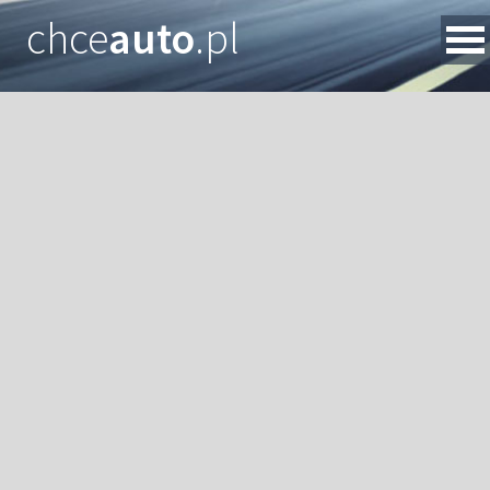
chce
auto
.pl