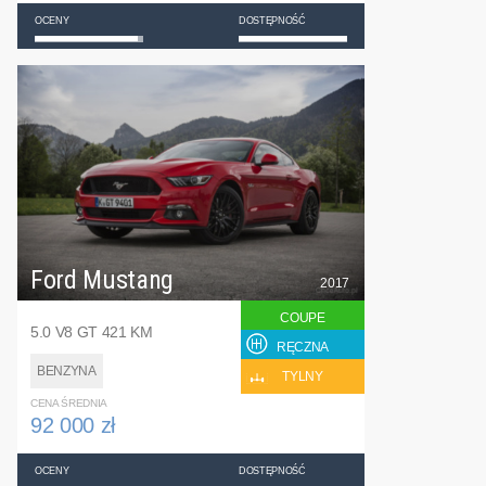
OCENY
DOSTĘPNOŚĆ
Ford Mustang
2017
COUPE
5.0 V8 GT 421 KM
RĘCZNA
BENZYNA
TYLNY
CENA ŚREDNIA
92 000 zł
OCENY
DOSTĘPNOŚĆ