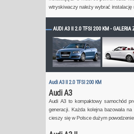
wtryskiwaczy należy wybrać instalacj
AUDI A3 II 2.0 TFSI 200 KM - GALERIA
Audi A3 II 2.0 TFSI 200 KM
Audi A3
Audi A3 to kompaktowy samochód prod
generacji. Każda kolejna bazowała n
cieszy się w Polsce dużym powodzeniem