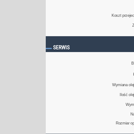
Koszt przeje
Z
SERWIS
B
Wymiana olej
Ilość ol
Wymi
N
Rozmiar op