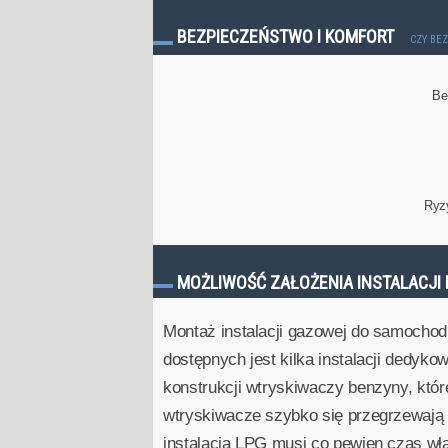
BEZPIECZEŃSTWO I KOMFORT
CZY BE
Be
Ryz
MOŻLIWOŚĆ ZAŁOŻENIA INSTALACJI 
Montaż instalacji gazowej do samochod
dostępnych jest kilka instalacji dedyko
konstrukcji wtryskiwaczy benzyny, któ
wtryskiwacze szybko się przegrzewają i
instalacją LPG musi co pewien czas wł