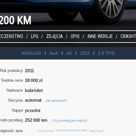
I 200 KM
IECZEŃSTWO
LPG
ZDJĘCIA
OPIS
INNE WERSJE
CRASHT
KATALOG
Audi
A3
2011
2.0 TFSI
2011
Rok produkcji
38 000 zł
Średnia cena
kabriolet
Nadwozie
automat
Skrzynia
Jak sprawdzić?
przedni
Napęd
252 000 km
redni przebieg
Czy przebieg jest ważny?
stępność auta
trudno kupić
łatwo kupić