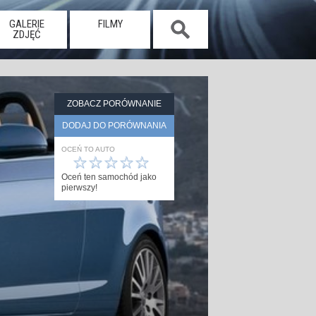
GALERIE
FILMY
ZDJĘĆ
ZOBACZ PORÓWNANIE
DODAJ DO PORÓWNANIA
OCEŃ TO AUTO
☆
☆
☆
☆
☆
Oceń ten samochód jako
pierwszy!