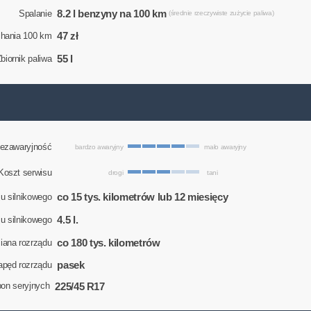
8.2 l benzyny na 100 km
Spalanie
(średnie rzeczywiste zużycie paliwa)
47 zł
chania 100 km
55 l
biornik paliwa
ezawaryjność
bardzo awaryjny
mało awaryjny
Koszt serwisu
drogi
tani
co 15 tys. kilometrów lub 12 miesięcy
u silnikowego
4.5 l.
eju silnikowego
co 180 tys. kilometrów
ana rozrządu
pasek
apęd rozrządu
225/45 R17
on seryjnych