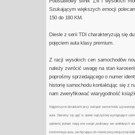
Podstawowy silnik 1,6 l wysokich mo
Szukającym większych emocji polecamy
150 do 180 KM.
Diesle z serii TDI charakteryzują się du
pojęciem auta klasy premium.
Z racji wysokich cen samochodów now
należy zwrócić uwagę na stan karoseri
poprośmy sprzedającego o numer identy
historię samochodu kontaktując się z n
nam zweryfikować wiarygodność książk
Najgorszymi doradcami przy zakupie samochodu używanego są 
auta. Staramy się ująć w opisie najczęściej występujące us
opiniami, jednak mają one swoje podstawy we wnikliwych a
konkretnego auta, zachęcająca do równie pesymistycznej kal