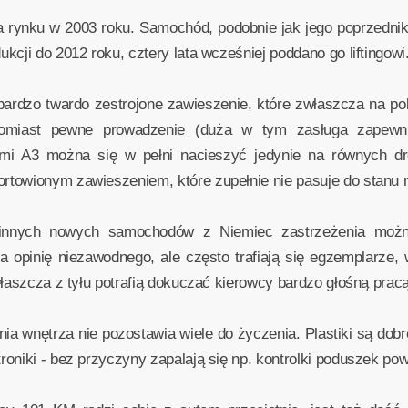
na rynku w 2003 roku. Samochód, podobnie jak jego poprzedn
cji do 2012 roku, cztery lata wcześniej poddano go liftingowi
dzo twardo zestrojone zawieszenie, które zwłaszcza na pols
atomiast pewne prowadzenie (duża w tym zasługa zapewni
iami A3 można się w pełni nacieszyć jedynie na równych d
towionym zawieszeniem, które zupełnie nie pasuje do stanu 
u innych nowych samochodów z Niemiec zastrzeżenia możn
pinię niezawodnego, ale często trafiają się egzemplarze, 
łaszcza z tyłu potrafią dokuczać kierowcy bardzo głośną pracą
a wnętrza nie pozostawia wiele do życzenia. Plastiki są dobrej
oniki - bez przyczyny zapalają się np. kontrolki poduszek pow