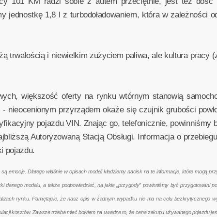
cy 101 KM radzi sobie z autem przeciętnie, jest też dość 
 jednostkę 1,8 l z turbodoładowaniem, która w zależności o
żą trwałością i niewielkim zużyciem paliwa, ale kultura pracy 
ych, większość oferty na rynku wtórnym stanowią samochod
i - nieocenionym przyrządem okaże się czujnik grubości powł
fikacyjny pojazdu VIN. Znając go, telefonicznie, powinniśm
ajbliższą Autoryzowaną Stacją Obsługi. Informacja o przebiegu
i pojazdu.
emocje. Dlatego właśnie w opisach modeli kładziemy nacisk na te informacje, które mogą przyd
terki danego modelu, a także podpowiedzieć, na jakie „przygody” powinniśmy być przygotowani 
nalizach rynku. Pamiętajcie, że nasz opis w żadnym wypadku nie ma na celu bezkrytycznego w
kulacji kosztów. Zawsze trzeba mieć bowiem na uwadze to, że cena zakupu używanego pojazdu jes