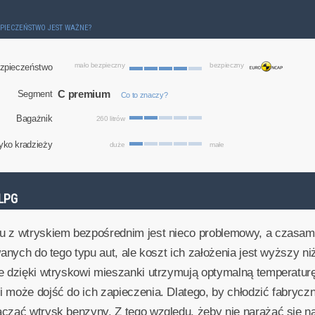
ZPIECZEŃSTWO JEST WAŻNE?
mało bezpieczny
bezpieczny
zpieczeństwo
C premium
Segment
Co to znaczy?
Bagażnik
260 litrów
yko kradzieży
duże
małe
LPG
u z wtryskiem bezpośrednim jest nieco problemowy, a czasam
wanych do tego typu aut, ale koszt ich założenia jest wyższy 
re dzięki wtryskowi mieszanki utrzymują optymalną temperatur
 może dojść do ich zapieczenia. Dlatego, by chłodzić fabryczn
ączać wtrysk benzyny. Z tego względu, żeby nie narażać się 