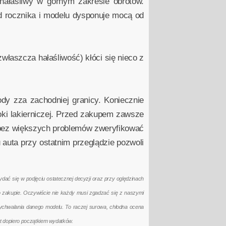
hałaśliwy w górnym zakresie obrotów.
d rocznika i modelu dysponuje mocą od
(zwłaszcza hałaśliwość) kłóci się nieco z
y zza zachodniej granicy. Koniecznie
oki lakierniczej. Przed zakupem zawsze
y bez większych problemów zweryfikować
 auta przy ostatnim przeglądzie pozwoli
ać się w podjęciu ostatecznej decyzji oraz przy oględzinach
po zakupie. Oczywiście nie każdy musi zgadzać się z naszymi
ychwalania danego modelu. To raczej surowa, chłodna ocena
t dopiero początkiem wydatków.