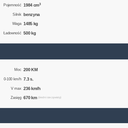
3
1984 cm
Pojemność
benzyna
Silnik
1485 kg
Waga
500 kg
Ładowność
200 KM
Moc
7.3 s.
0-100 km/h
236 km/h
V max
670 km
Zasięg
(średni rzeczywisty)