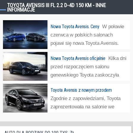
TOYOTA AVENSIS III FL 2.2 D-4D 150 KM - INNE
INFORMACJE
Nowa Toyota Avensis. Ceny
W połowie
czerwca w polskich salonach
pojawi się nowa Toyota Avensis.
Poznaliśmy ceny tego pojazdu.
Nowa Toyota Avensis oficjalnie
Kilka dni
Dobra wiadomość jest taka, że ceny flagowej Toyoty nie
przed rozpoczęciem salonu
wzrosły, za to podniósł się poziom wyposażenia
genewskiego Toyota zaskoczyła
poszczególnych wersji. Cennik nowego Avensisa...
»
wszystkich zapowiadając premierę
Toyota Avensis z nowym przodem
Avensis nowej generacji. Co prawda obecna wersja tego
Zgodnie z zapowiedziami, Toyota
pojazdu debiutowała pod koniec 2008 roku, jednak
zaprezentowała na salonie we
wcześniej brak było informacji o prezentacji...
»
Frankfurcie Avensisa po liftingu.
Oczywiście najwięcej zmian odnajdziemy z przodu
pojazdu - zmieniono zderzak, kształt reflektorów, pojawiły
AUTO DLA RODZINY DO 100 TYS. ZŁ