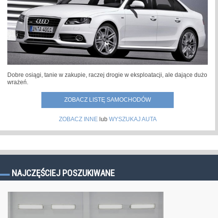
Dobre osiągi, tanie w zakupie, raczej drogie w eksploatacji, ale dające dużo
wrażeń.
ZOBACZ LISTĘ SAMOCHODÓW
ZOBACZ INNE
lub
WYSZUKAJ AUTA
NAJCZĘŚCIEJ POSZUKIWANE