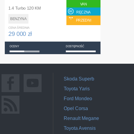
VAN
1.4 Turbo 120 KM
RĘCZNA
BENZYNA
PRZEDNI
CENA ŚREDNIA
29 000 zł
OCENY
DOSTĘPNOŚĆ
Skoda Superb
Toyota Yaris
Ford Mondeo
Opel Corsa
Renault Megane
Toyota Avensis