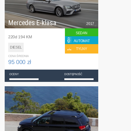
Mercedes E-klasa
2017
SEDAN
220d 194 KM
AUTOMAT
DIESEL
TYLNY
CENA ŚREDNIA
95 000 zł
OCENY
DOSTĘPNOŚĆ