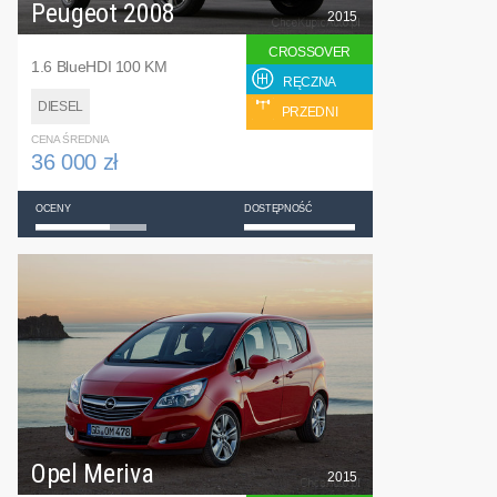
Peugeot 2008
2015
CROSSOVER
1.6 BlueHDI 100 KM
RĘCZNA
DIESEL
PRZEDNI
CENA ŚREDNIA
36 000 zł
OCENY
DOSTĘPNOŚĆ
Opel Meriva
2015