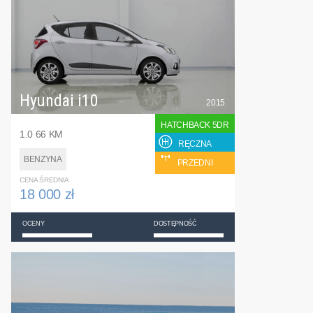
Hyundai i10
2015
HATCHBACK 5DR
1.0 66 KM
RĘCZNA
BENZYNA
PRZEDNI
CENA ŚREDNIA
18 000 zł
OCENY
DOSTĘPNOŚĆ