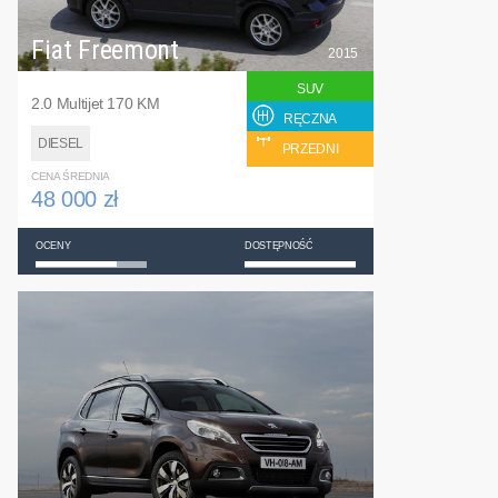
Fiat Freemont
2015
SUV
2.0 Multijet 170 KM
RĘCZNA
DIESEL
PRZEDNI
CENA ŚREDNIA
48 000 zł
OCENY
DOSTĘPNOŚĆ