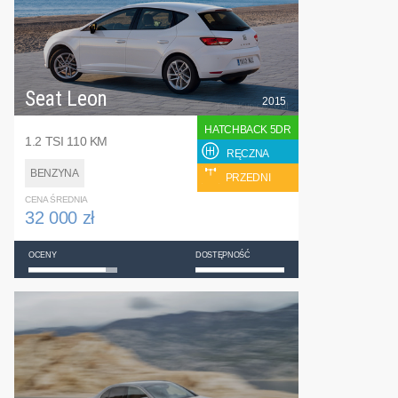
Seat Leon
2015
HATCHBACK 5DR
1.2 TSI 110 KM
RĘCZNA
BENZYNA
PRZEDNI
CENA ŚREDNIA
32 000 zł
OCENY
DOSTĘPNOŚĆ