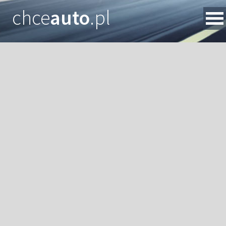
chce
auto
.pl