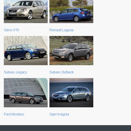
Volvo V70
Renault Laguna
Subaru Legacy
Subaru Outback
Ford Mondeo
Opel Insignia