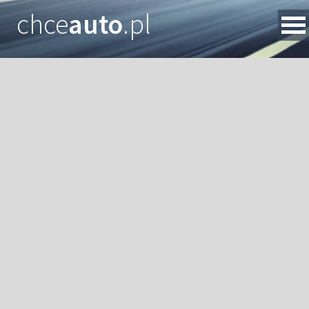
chce
auto
.pl