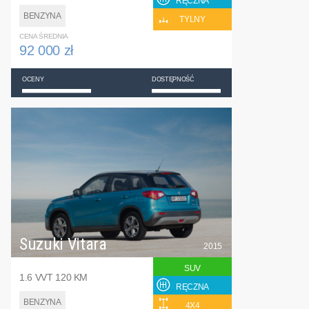
RĘCZNA
BENZYNA
TYLNY
CENA ŚREDNIA
92 000 zł
OCENY
DOSTĘPNOŚĆ
Suzuki Vitara
2015
SUV
1.6 VVT 120 KM
RĘCZNA
BENZYNA
4X4