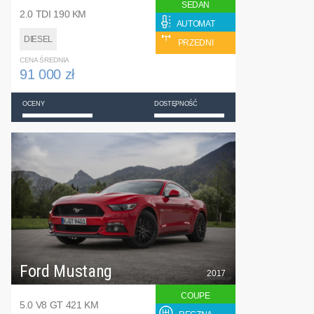
SEDAN
2.0 TDI 190 KM
AUTOMAT
DIESEL
PRZEDNI
CENA ŚREDNIA
91 000 zł
OCENY
DOSTĘPNOŚĆ
Ford Mustang
2017
COUPE
5.0 V8 GT 421 KM