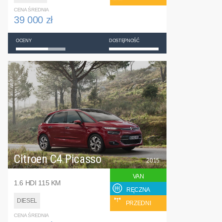
CENA ŚREDNIA
39 000 zł
OCENY
DOSTĘPNOŚĆ
Citroen C4 Picasso
2015
VAN
1.6 HDI 115 KM
RĘCZNA
DIESEL
PRZEDNI
CENA ŚREDNIA