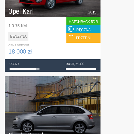
Opel Karl
2015
HATCHBACK 5DR
1.0 75 KM
RĘCZNA
BENZYNA
PRZEDNI
CENA ŚREDNIA
18 000 zł
OCENY
DOSTĘPNOŚĆ