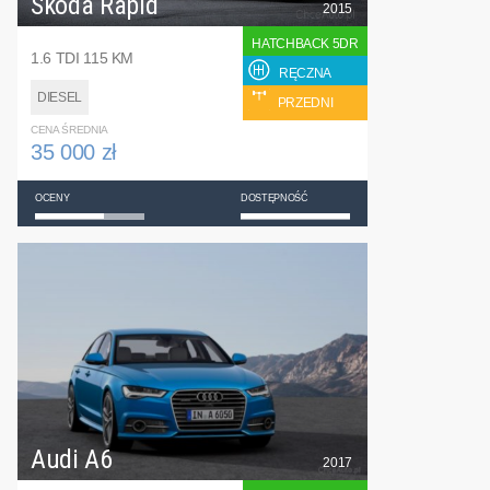
Skoda Rapid
2015
HATCHBACK 5DR
1.6 TDI 115 KM
RĘCZNA
DIESEL
PRZEDNI
CENA ŚREDNIA
35 000 zł
OCENY
DOSTĘPNOŚĆ
Audi A6
2017