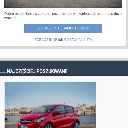
Dobre osiągi, tanie w zakupie, raczej drogie w eksploatacji, ale dające dużo
wrażeń.
ZOBACZ LISTĘ SAMOCHODÓW
ZOBACZ INNE
lub
WYSZUKAJ AUTA
NAJCZĘŚCIEJ POSZUKIWANE