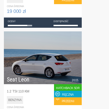
PRZEDNI
CENA ŚREDNIA
19 000 zł
OCENY
DOSTĘPNOŚĆ
Seat Leon
2015
HATCHBACK 5DR
1.2 TSI 110 KM
RĘCZNA
BENZYNA
PRZEDNI
CENA ŚREDNIA