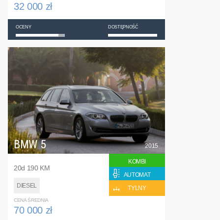
32 000 zł
OCENY
DOSTĘPNOŚĆ
BMW 5
2015
KOMBI
20d 190 KM
AUTOMAT
DIESEL
TYLNY
CENA ŚREDNIA
70 000 zł