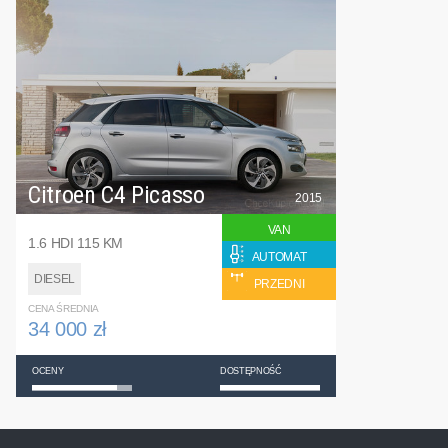
Citroen C4 Picasso
2015
VAN
1.6 HDI 115 KM
AUTOMAT
DIESEL
PRZEDNI
CENA ŚREDNIA
34 000 zł
OCENY
DOSTĘPNOŚĆ