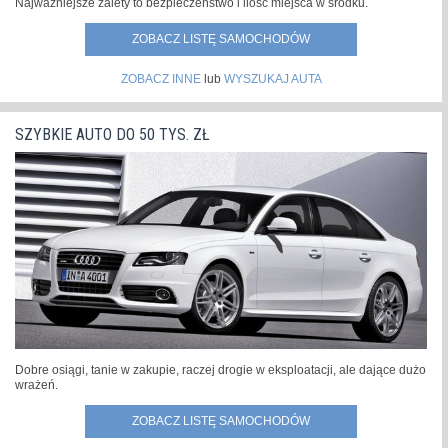
Najważniejsze zalety to bezpieczeństwo i ilość miejsca w środku.
ZOBACZ LISTĘ SAMOCHODÓW
ZOBACZ INNE
lub
WYSZUKAJ AUTA
SZYBKIE AUTO DO 50 TYS. ZŁ
Dobre osiągi, tanie w zakupie, raczej drogie w eksploatacji, ale dające dużo
wrażeń.
ZOBACZ LISTĘ SAMOCHODÓW