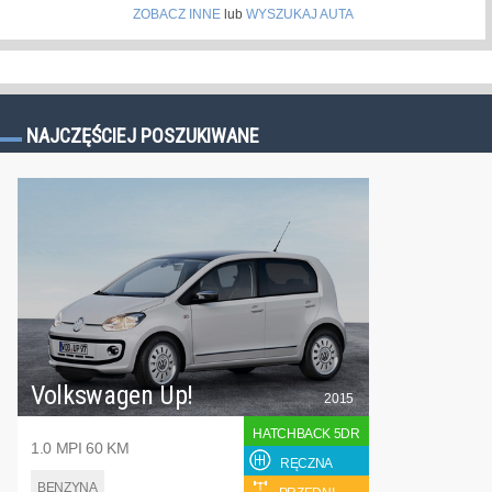
ZOBACZ INNE
lub
WYSZUKAJ AUTA
NAJCZĘŚCIEJ POSZUKIWANE
Volkswagen Up!
2015
HATCHBACK 5DR
1.0 MPI 60 KM
RĘCZNA
BENZYNA