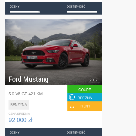
OCENY
DOSTĘPNOŚĆ
Ford Mustang
2017
COUPE
5.0 V8 GT 421 KM
RĘCZNA
BENZYNA
TYLNY
CENA ŚREDNIA
92 000 zł
OCENY
DOSTĘPNOŚĆ