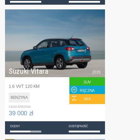
Suzuki Vitara
2015
SUV
1.6 VVT 120 KM
RĘCZNA
BENZYNA
4X4
CENA ŚREDNIA
39 000 zł
OCENY
DOSTĘPNOŚĆ