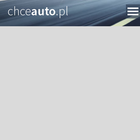
chce
auto
.pl