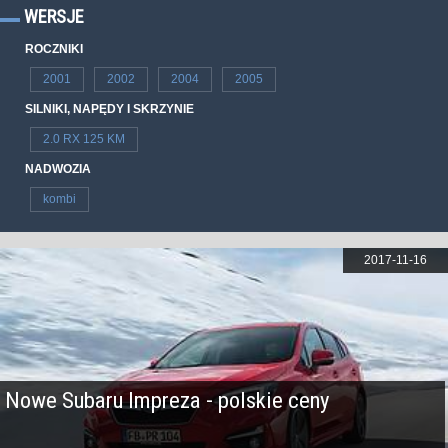
WERSJE
ROCZNIKI
2001
2002
2004
2005
SILNIKI, NAPĘDY I SKRZYNIE
2.0 RX 125 KM
NADWOZIA
kombi
2017-11-16
Nowe Subaru Impreza - polskie ceny