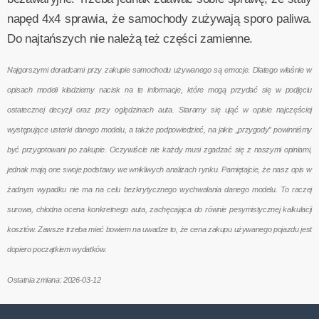
napęd 4x4 sprawia, że samochody zużywają sporo paliwa.
Do najtańszych nie należą też części zamienne.
Najgorszymi doradcami przy zakupie samochodu używanego są emocje. Dlatego właśnie w
opisach modeli kładziemy nacisk na te informacje, które mogą przydać się w podjęciu
ostatecznej decyzji oraz przy oględzinach auta. Staramy się ująć w opisie najczęściej
występujące usterki danego modelu, a także podpowiedzieć, na jakie „przygody” powinniśmy
być przygotowani po zakupie. Oczywiście nie każdy musi zgadzać się z naszymi opiniami,
jednak mają one swoje podstawy we wnikliwych analizach rynku. Pamiętajcie, że nasz opis w
żadnym wypadku nie ma na celu bezkrytycznego wychwalania danego modelu. To raczej
surowa, chłodna ocena konkretnego auta, zachęcająca do równie pesymistycznej kalkulacji
kosztów. Zawsze trzeba mieć bowiem na uwadze to, że cena zakupu używanego pojazdu jest
dopiero początkiem wydatków.
Ostatnia zmiana: 2026-03-12