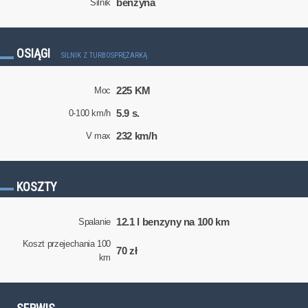
benzyna
Silnik
OSIĄGI
SILNIK Z TURBOSPRĘŻARKĄ
225 KM
Moc
5.9 s.
0-100 km/h
232 km/h
V max
KOSZTY
12.1 l benzyny na 100 km
Spalanie
Koszt przejechania 100
70 zł
km