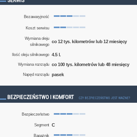
SERWIS
Bezawaryjność
Koszt serwisu
Wymiana oleju
co 12 tys. kilometrów lub 12 miesięcy
silnikowego
4.5 l.
Ilość oleju silnikowego
co 100 tys. kilometrów lub 48 miesięcy
Wymiana rozrządu
pasek
Napęd rozrządu
BEZPIECZEŃSTWO I KOMFORT
CZY BEZPIECZEŃSTWO JEST WAŻNE?
Bezpieczeństwo
C
Segment
Bagażnik