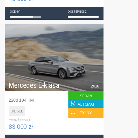
OCENY
DOSTĘPNOŚĆ
Mercedes E-klasa
2016
SEDAN
220d 194 KM
AUTOMAT
DIESEL
TYLNY
CENA ŚREDNIA
83 000 zł