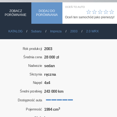
OCEŃ TO AUTO
☆
☆
☆
☆
☆
ZOBACZ
DODAJ DO
PORÓWNANIE
PORÓWNANIA
Oceń ten samochód jako pierwszy!
KATALOG
Subaru
Impreza
2003
2.0 WRX
2003
Rok produkcji
28 000 zł
Średnia cena
sedan
Nadwozie
ręczna
Skrzynia
4x4
Napęd
243 000 km
Średni przebieg
Dostępność auta
3
1994 cm
Pojemność