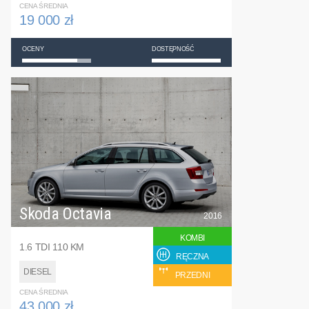
CENA ŚREDNIA
19 000 zł
OCENY
DOSTĘPNOŚĆ
Skoda Octavia
2016
KOMBI
1.6 TDI 110 KM
RĘCZNA
DIESEL
PRZEDNI
CENA ŚREDNIA
43 000 zł