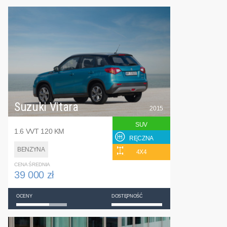
Suzuki Vitara
2015
SUV
1.6 VVT 120 KM
RĘCZNA
BENZYNA
4X4
CENA ŚREDNIA
39 000 zł
OCENY
DOSTĘPNOŚĆ