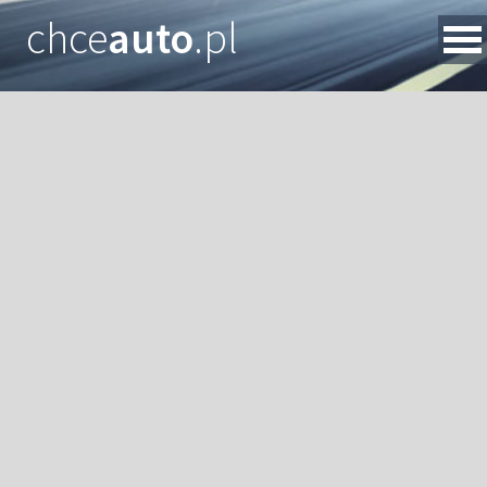
chce
auto
.pl