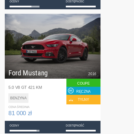
OCENY
DOSTĘPNOŚĆ
Ford Mustang
2016
COUPE
5.0 V8 GT 421 KM
RĘCZNA
BENZYNA
TYLNY
CENA ŚREDNIA
81 000 zł
OCENY
DOSTĘPNOŚĆ