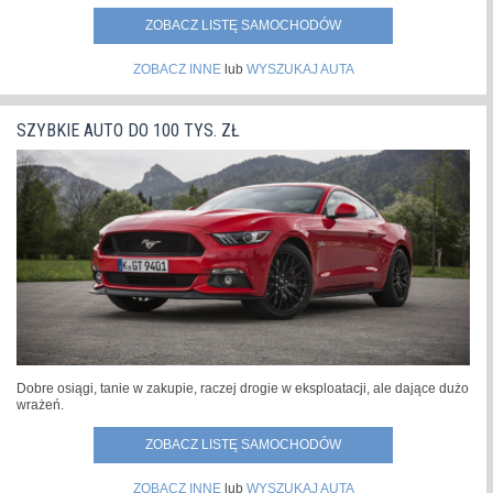
ZOBACZ LISTĘ SAMOCHODÓW
ZOBACZ INNE
lub
WYSZUKAJ AUTA
SZYBKIE AUTO DO 100 TYS. ZŁ
Dobre osiągi, tanie w zakupie, raczej drogie w eksploatacji, ale dające dużo
wrażeń.
ZOBACZ LISTĘ SAMOCHODÓW
ZOBACZ INNE
lub
WYSZUKAJ AUTA