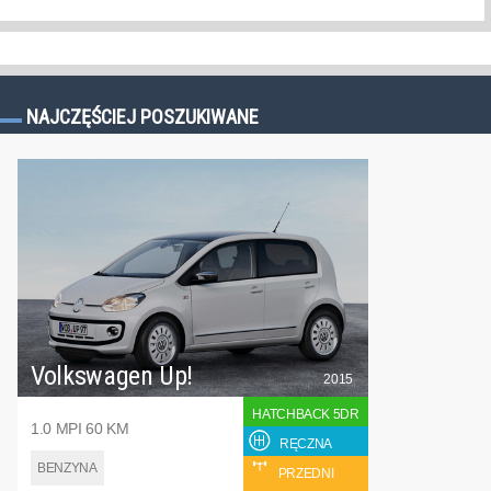
NAJCZĘŚCIEJ POSZUKIWANE
Volkswagen Up!
2015
HATCHBACK 5DR
1.0 MPI 60 KM
RĘCZNA
BENZYNA
PRZEDNI