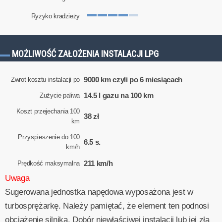
Ryzyko kradzieży
MOŻLIWOŚĆ ZAŁOŻENIA INSTALACJI LPG
9000 km czyli po 6 miesiącach
Zwrot kosztu instalacji po
14.5 l gazu na 100 km
Zużycie paliwa
Koszt przejechania 100
38 zł
km
Przyspieszenie do 100
6.5 s.
km/h
211 km/h
Prędkość maksymalna
Uwaga
Sugerowana jednostka napędowa wyposażona jest w
turbosprężarkę. Należy pamiętać, że element ten podnosi
obciążenie silnika. Dobór niewłaściwej instalacji lub jej zła