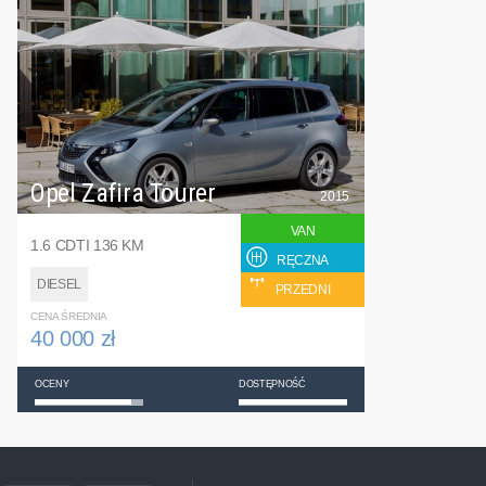
Opel Zafira Tourer
2015
VAN
1.6 CDTI 136 KM
RĘCZNA
DIESEL
PRZEDNI
CENA ŚREDNIA
40 000 zł
OCENY
DOSTĘPNOŚĆ