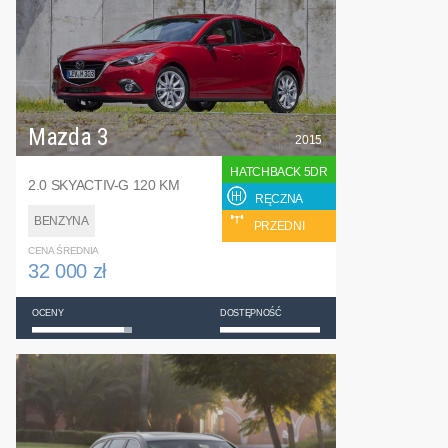
Mazda 3
2015
HATCHBACK 5DR
2.0 SKYACTIV-G 120 KM
RĘCZNA
BENZYNA
PRZEDNI
CENA ŚREDNIA
32 000 zł
OCENY
DOSTĘPNOŚĆ