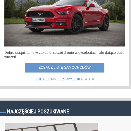
Dobre osiągi, tanie w zakupie, raczej drogie w eksploatacji, ale dające dużo
wrażeń.
ZOBACZ LISTĘ SAMOCHODÓW
ZOBACZ INNE
lub
WYSZUKAJ AUTA
NAJCZĘŚCIEJ POSZUKIWANE