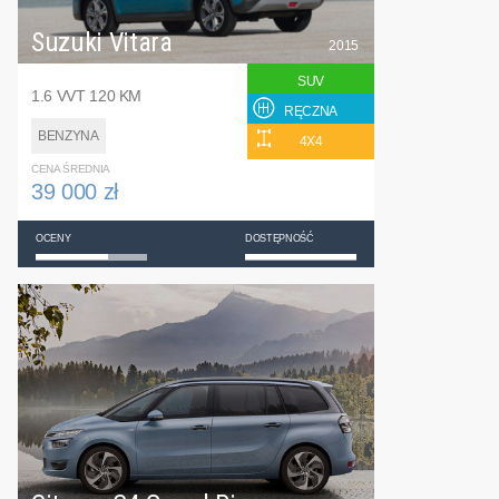
Suzuki Vitara
2015
SUV
1.6 VVT 120 KM
RĘCZNA
BENZYNA
4X4
CENA ŚREDNIA
39 000 zł
OCENY
DOSTĘPNOŚĆ