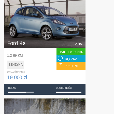
Ford Ka
2015
HATCHBACK 3DR
1.2 69 KM
RĘCZNA
BENZYNA
PRZEDNI
CENA ŚREDNIA
19 000 zł
OCENY
DOSTĘPNOŚĆ