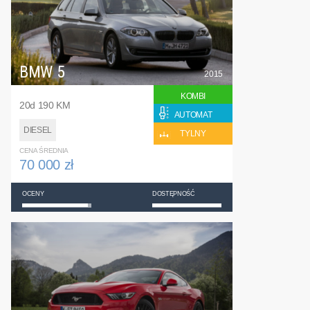
BMW 5
2015
KOMBI
20d 190 KM
AUTOMAT
DIESEL
TYLNY
CENA ŚREDNIA
70 000 zł
OCENY
DOSTĘPNOŚĆ