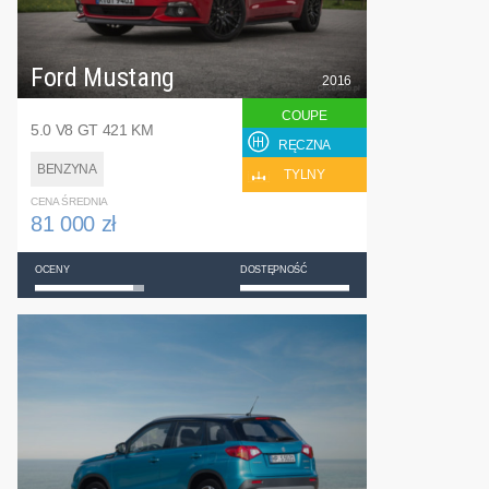
Ford Mustang
2016
COUPE
5.0 V8 GT 421 KM
RĘCZNA
BENZYNA
TYLNY
CENA ŚREDNIA
81 000 zł
OCENY
DOSTĘPNOŚĆ