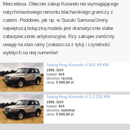
Mercedesa. Obecnie zakup Korando nie wymagającego
natychmiastowego remontu blacharskiego graniczy z
cudem. Podobnie, jak np. w Suzuki Samurai/Jimny
największą bolączką modelu jest dramatycznie słabe
zabezpieczenie antykorozyjne. Rzy zakupie zwróćmy
uwagę na stan ramy (zwłaszcza z tyłu) i czytelność
wybitych na niej numerów!
SsangYong Korando II 602 99 KM
1996
,
SUV
napęd:
4x4
skrzynia:
ręczna
cena:
5 000,00 zł
SsangYong Korando II 3.2 220 KM
1996
,
SUV
napęd:
4x4
skrzynia:
automat
cena:
5 000,00 zł