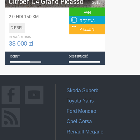
Citroen C4 Grand Picasso
2015
VAN
2.0 HDI 150 KM
RĘCZNA
DIESEL
PRZEDNI
CENA ŚREDNIA
38 000 zł
OCENY
DOSTĘPNOŚĆ
Skoda Superb
Toyota Yaris
Ford Mondeo
Opel Corsa
Renault Megane