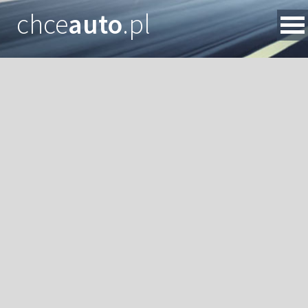
chce
auto
.pl