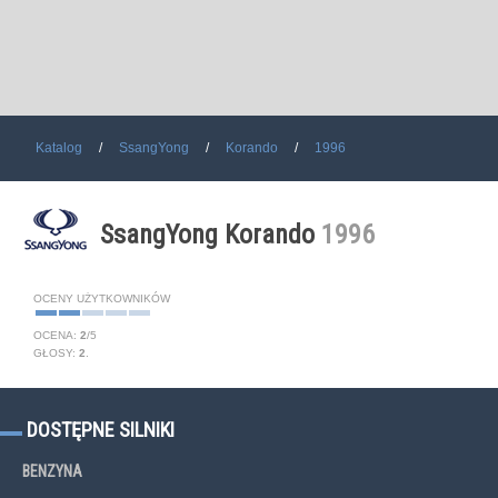
Katalog
SsangYong
Korando
1996
SsangYong Korando
1996
OCENY UŻYTKOWNIKÓW
OCENA:
2
/
5
GŁOSY:
2
.
DOSTĘPNE SILNIKI
BENZYNA