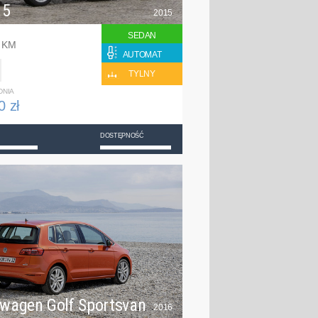
 5
2015
SEDAN
0 KM
AUTOMAT
TYLNY
DNIA
0 zł
DOSTĘPNOŚĆ
swagen Golf Sportsvan
2016