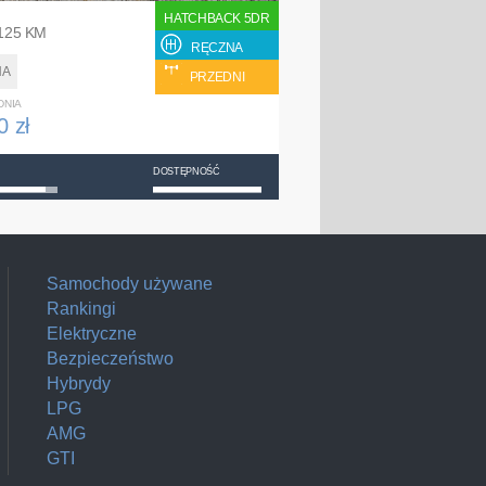
HATCHBACK 5DR
 125 KM
RĘCZNA
NA
PRZEDNI
DNIA
0 zł
DOSTĘPNOŚĆ
Samochody używane
Rankingi
Elektryczne
Bezpieczeństwo
Hybrydy
LPG
AMG
GTI