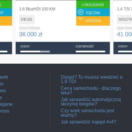
E
CROSSOVER
1.6 BlueHDI 100 KM
1.4 TSI
AT
RĘCZNA
DIESEL
BENZY
Y
PRZEDNI
CENA ŚREDNIA
CENA ŚRE
36 000 zł
41 00
OCENY
DOSTĘPNOŚĆ
OCENY
perb
Diesel? To musisz wiedzieć o
1,9 TDI
is
Cena samochodu - dlaczego
deo
taka?
a
Jak sprawdzić automatyczną
skrzynię biegów?
Megane
Czy wiek samochodu jest
ensis
ważny?
Jak sprawdzić napęd 4x4?