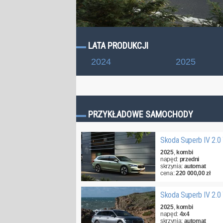
LATA PRODUKCJI
2024
2025
PRZYKŁADOWE SAMOCHODY
Skoda Superb IV 2.0
2025
,
kombi
napęd:
przedni
skrzynia:
automat
cena:
220 000,00 zł
Skoda Superb IV 2.0
2025
,
kombi
napęd:
4x4
skrzynia:
automat