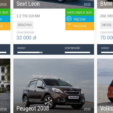
Seat Leon
BMW
2015
2015
K 5DR
HATCHBACK 5DR
1.2 TSI 110 KM
20d 19
A
RĘCZNA
BENZYNA
DIESEL
NI
PRZEDNI
CENA ŚREDNIA
CENA ŚRE
32 000 zł
70 00
OCENY
DOSTĘPNOŚĆ
OCENY
Peugeot 2008
Volk
2016
2015