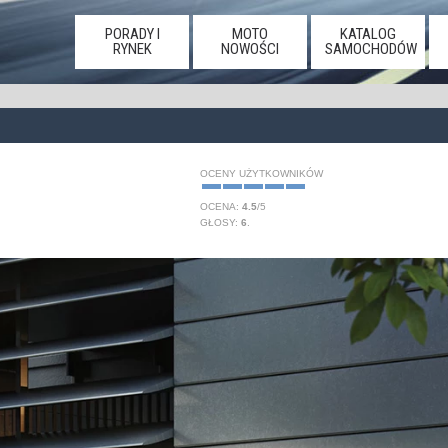
PORADY I
MOTO
KATALOG
RYNEK
NOWOŚCI
SAMOCHODÓW
OCENY UŻYTKOWNIKÓW
OCENA:
4.5
/
5
GŁOSY:
6
.