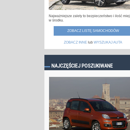
Najważniejsze zalety to bezpieczeństwo i ilość mie
w środku.
ZOBACZ LISTĘ SAMOCHODÓW
ZOBACZ INNE
lub
WYSZUKAJ AUTA
NAJCZĘŚCIEJ POSZUKIWANE