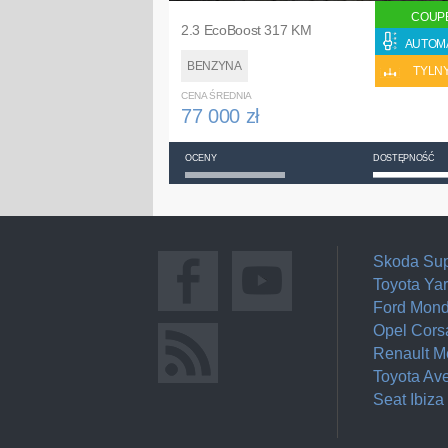
COUP
2.3 EcoBoost 317 KM
AUTOM
BENZYNA
TYLN
CENA ŚREDNIA
77 000 zł
OCENY
DOSTĘPNOŚĆ
Skoda Su
Toyota Yar
Ford Mon
Opel Cors
Renault 
Toyota Av
Seat Ibiza