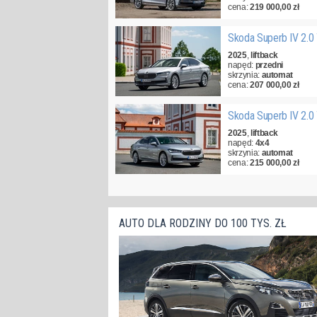
cena:
219 000,00 zł
Skoda Superb IV 2.0
2025
,
liftback
napęd:
przedni
skrzynia:
automat
cena:
207 000,00 zł
Skoda Superb IV 2.0
2025
,
liftback
napęd:
4x4
skrzynia:
automat
cena:
215 000,00 zł
AUTO DLA RODZINY DO 100 TYS. ZŁ