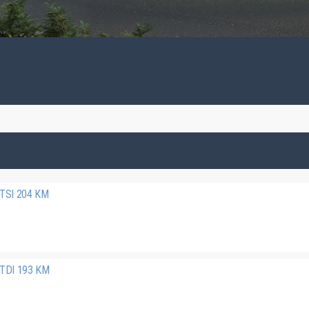
 TSI 204 KM
 TDI 193 KM