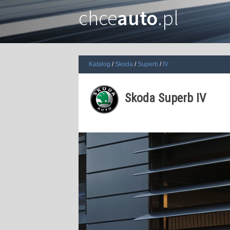
chce
auto
.pl
Katalog
Skoda
Superb
IV
Skoda Superb IV