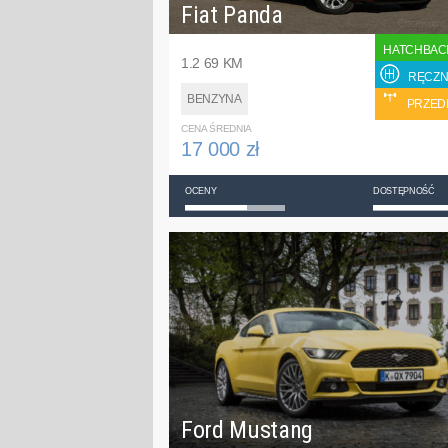
Fiat Panda
HATCHBAC
1.2 69 KM
RĘCZN
BENZYNA
PRZED
CENA ŚREDNIA
17 000 zł
OCENY
DOSTĘPNOŚĆ
Ford Mustang