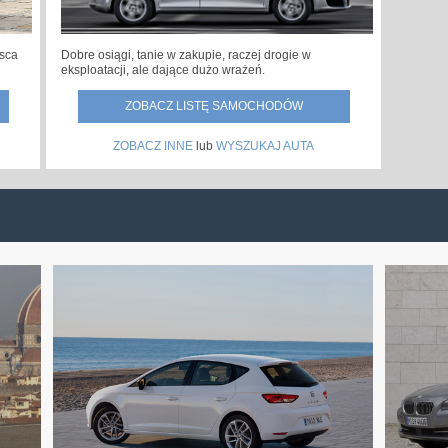
Dobre osiągi, tanie w zakupie, raczej drogie w
jsca
eksploatacji, ale dające dużo wrażeń.
ZOBACZ LISTĘ SAMOCHODÓW
ZOBACZ INNE
lub
WYSZUKAJ AUTA