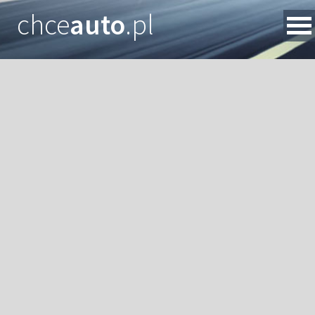
chce
auto
.pl