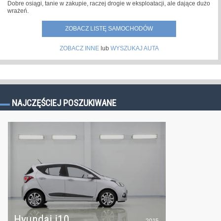
Dobre osiągi, tanie w zakupie, raczej drogie w eksploatacji, ale dające dużo
wrażeń.
ZOBACZ LISTĘ SAMOCHODÓW
ZOBACZ INNE
lub
WYSZUKAJ AUTA
NAJCZĘŚCIEJ POSZUKIWANE
Hyundai i10