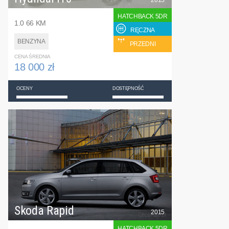
2015
HATCHBACK 5DR
1.0 66 KM
RĘCZNA
BENZYNA
PRZEDNI
CENA ŚREDNIA
18 000 zł
OCENY
DOSTĘPNOŚĆ
Skoda Rapid
2015
HATCHBACK 5DR