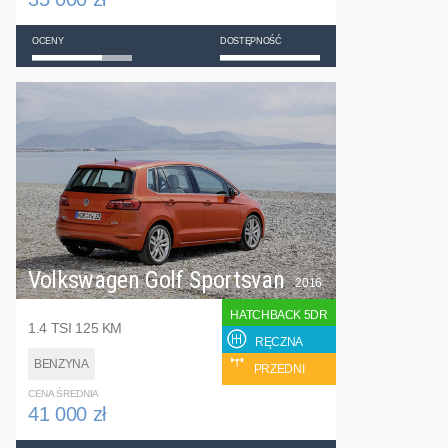
OCENY
DOSTĘPNOŚĆ
Volkswagen Golf Sportsvan
2016
HATCHBACK 5DR
1.4 TSI 125 KM
RĘCZNA
BENZYNA
PRZEDNI
CENA ŚREDNIA
41 000 zł