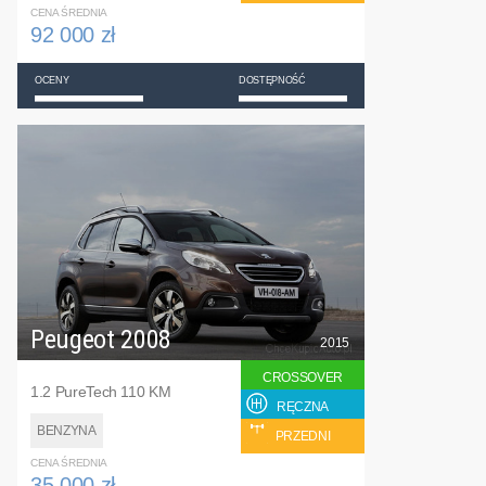
CENA ŚREDNIA
92 000 zł
OCENY
DOSTĘPNOŚĆ
Peugeot 2008
2015
CROSSOVER
1.2 PureTech 110 KM
RĘCZNA
BENZYNA
PRZEDNI
CENA ŚREDNIA
35 000 zł