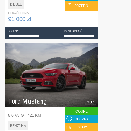
DIESEL
PRZEDNI
CENA ŚREDNIA
91 000 zł
OCENY
DOSTĘPNOŚĆ
Ford Mustang
2017
COUPE
5.0 V8 GT 421 KM
RĘCZNA
BENZYNA
TYLNY