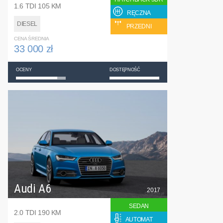
1.6 TDI 105 KM
RĘCZNA
DIESEL
PRZEDNI
CENA ŚREDNIA
33 000 zł
OCENY
DOSTĘPNOŚĆ
Audi A6
2017
SEDAN
2.0 TDI 190 KM
AUTOMAT