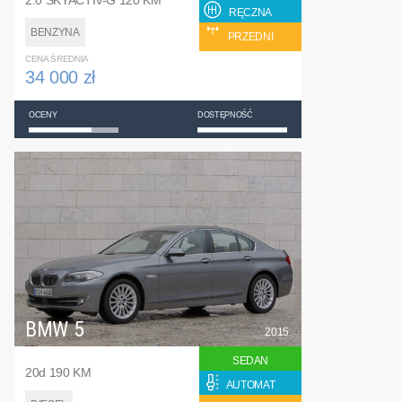
2.0 SKYACTIV-G 120 KM
RĘCZNA
BENZYNA
PRZEDNI
CENA ŚREDNIA
34 000 zł
OCENY
DOSTĘPNOŚĆ
BMW 5
2015
SEDAN
20d 190 KM
AUTOMAT