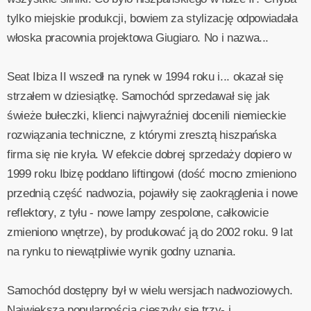
tylko miejskie produkcji, bowiem za stylizację odpowiadała
włoska pracownia projektowa Giugiaro. No i nazwa...
Seat Ibiza II wszedł na rynek w 1994 roku i... okazał się
strzałem w dziesiątkę. Samochód sprzedawał się jak
świeże bułeczki, klienci najwyraźniej docenili niemieckie
rozwiązania techniczne, z którymi zresztą hiszpańska
firma się nie kryła. W efekcie dobrej sprzedaży dopiero w
1999 roku Ibizę poddano liftingowi (dość mocno zmieniono
przednią część nadwozia, pojawiły się zaokrąglenia i nowe
reflektory, z tyłu - nowe lampy zespolone, całkowicie
zmieniono wnętrze), by produkować ją do 2002 roku. 9 lat
na rynku to niewątpliwie wynik godny uznania.
Samochód dostępny był w wielu wersjach nadwoziowych.
Największą popularnością cieszyły się trzy- i