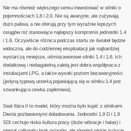
Nie ma również większego sensu inwestować w silniki o
pojemnościach 1.8 i 2.0. Nie są awaryjne, ale zużywają
dużo paliwa, a nie oferują przy tym wyraźnie lepszych
osiągów niż stanowiące najlepszy kompromis jednostki 1.4
i 1.6. Oczywiście różnica podczas startu ze świateł będzie
widoczna, ale do codziennej eksploatacji jak najbardziej
wystarczą mniejsze, ośmiozaworowe silniki 1.4 i 1.6. Ich
dodatkową i niebagatelną zaletą jest dobra współpraca z
instalacjami LPG, a także wysoki poziom bezawaryjności
(jedyną typową usterką pojawiającą się w silniku 1.4 jest
szwankująca cewka zapłonowa).
Seat Ibiza II to model, który można było kupić z silnikami
Diesla pozbawionymi doładowania. Jednostki 1.9 D i 1.9
SDI cechuje niska kultura pracy (duże wibracje i hałas) i
niemal całkowity brak osiągów, ale również niskie zużycie