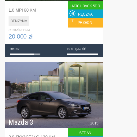
HATCHBACK 5DR
1.0 MPI 60 KM
RĘCZNA
BENZYNA
PRZEDNI
CENA ŚREDNIA
20 000 zł
OCENY
DOSTĘPNOŚĆ
Mazda 3
2015
SEDAN