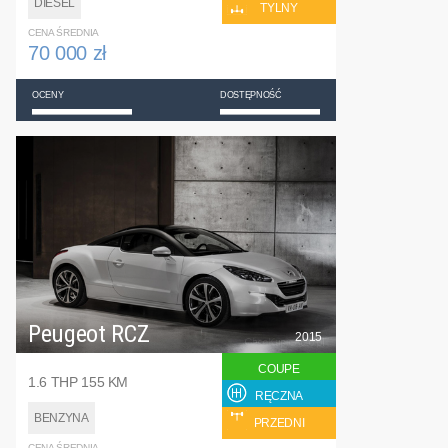
DIESEL
TYLNY
CENA ŚREDNIA
70 000 zł
OCENY
DOSTĘPNOŚĆ
Peugeot RCZ
2015
COUPE
1.6 THP 155 KM
RĘCZNA
BENZYNA
PRZEDNI
CENA ŚREDNIA