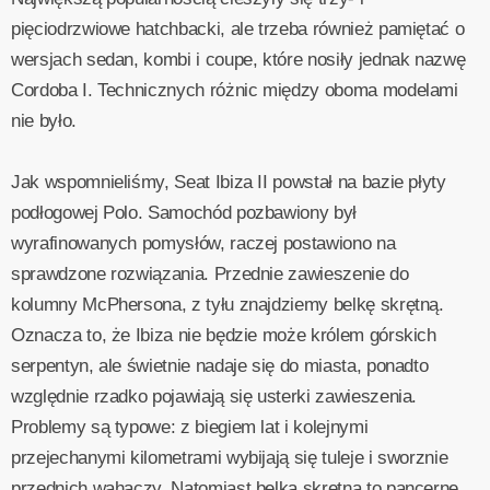
pięciodrzwiowe hatchbacki, ale trzeba również pamiętać o
wersjach sedan, kombi i coupe, które nosiły jednak nazwę
Cordoba I. Technicznych różnic między oboma modelami
nie było.
Jak wspomnieliśmy, Seat Ibiza II powstał na bazie płyty
podłogowej Polo. Samochód pozbawiony był
wyrafinowanych pomysłów, raczej postawiono na
sprawdzone rozwiązania. Przednie zawieszenie do
kolumny McPhersona, z tyłu znajdziemy belkę skrętną.
Oznacza to, że Ibiza nie będzie może królem górskich
serpentyn, ale świetnie nadaje się do miasta, ponadto
względnie rzadko pojawiają się usterki zawieszenia.
Problemy są typowe: z biegiem lat i kolejnymi
przejechanymi kilometrami wybijają się tuleje i sworznie
przednich wahaczy. Natomiast belka skrętna to pancerne