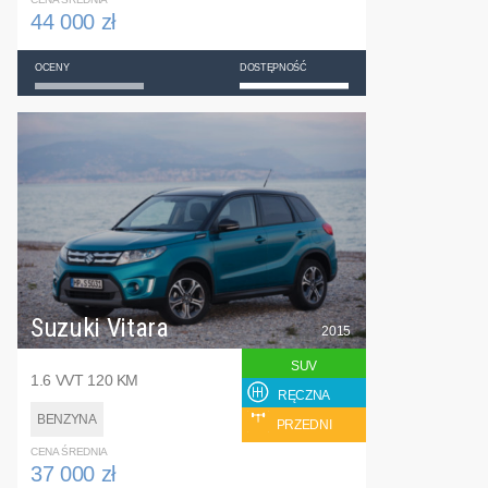
44 000 zł
OCENY
DOSTĘPNOŚĆ
Suzuki Vitara
2015
SUV
1.6 VVT 120 KM
RĘCZNA
BENZYNA
PRZEDNI
CENA ŚREDNIA
37 000 zł