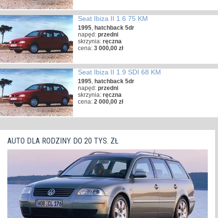
Seat Ibiza II 1.6 75 KM
1995
,
hatchback 5dr
napęd:
przedni
skrzynia:
ręczna
cena:
3 000,00 zł
Seat Ibiza II 1.9 SDI 68 KM
1995
,
hatchback 5dr
napęd:
przedni
skrzynia:
ręczna
cena:
2 000,00 zł
AUTO DLA RODZINY DO 20 TYS. ZŁ