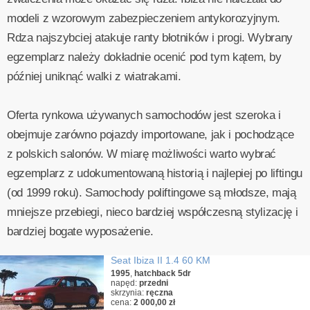
modeli z wzorowym zabezpieczeniem antykorozyjnym.
Rdza najszybciej atakuje ranty błotników i progi. Wybrany
egzemplarz należy dokładnie ocenić pod tym kątem, by
później uniknąć walki z wiatrakami.
Oferta rynkowa używanych samochodów jest szeroka i
obejmuje zarówno pojazdy importowane, jak i pochodzące
z polskich salonów. W miarę możliwości warto wybrać
egzemplarz z udokumentowaną historią i najlepiej po liftingu
(od 1999 roku). Samochody poliftingowe są młodsze, mają
mniejsze przebiegi, nieco bardziej współczesną stylizację i
bardziej bogate wyposażenie.
Seat Ibiza II 1.4 60 KM
1995
,
hatchback 5dr
napęd:
przedni
skrzynia:
ręczna
cena:
2 000,00 zł