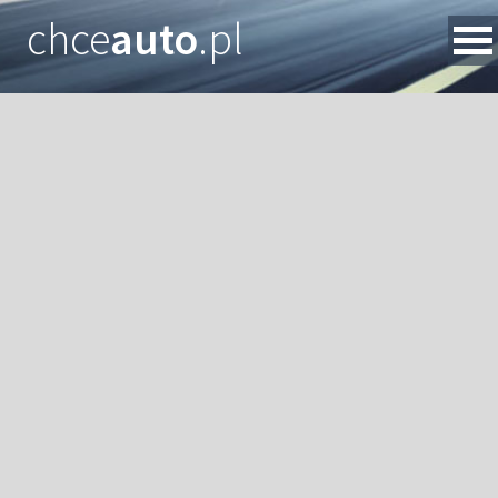
chce
auto
.pl