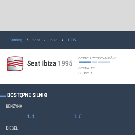
Katalog
Seat
Ibiza
1995
OCENY UŻYTKOWNIKÓW
Seat Ibiza
1995
OCENA:
2
/
5
GŁOSY:
4
.
DOSTĘPNE SILNIKI
BENZYNA
1.4
1.6
DIESEL