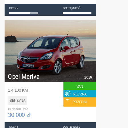
OCENY
DOSTĘPNOŚĆ
Opel Meriva
2016
VAN
1.4 100 KM
RĘCZNA
BENZYNA
PRZEDNI
CENA ŚREDNIA
30 000 zł
OCENY
DOSTĘPNOŚĆ