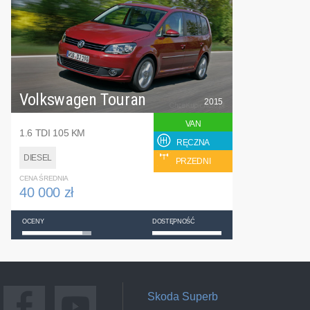
Volkswagen Touran
2015
VAN
1.6 TDI 105 KM
RĘCZNA
DIESEL
PRZEDNI
CENA ŚREDNIA
40 000 zł
OCENY
DOSTĘPNOŚĆ
Skoda Superb