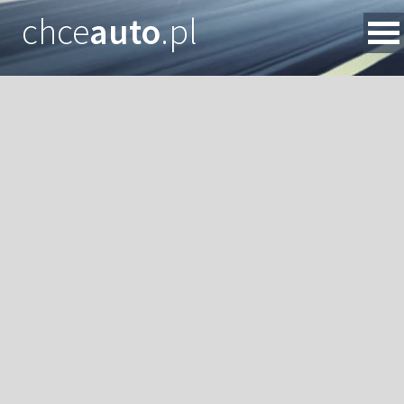
chce
auto
.pl