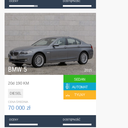
OCENY
DOSTĘPNOŚĆ
BMW 5
2015
SEDAN
20d 190 KM
AUTOMAT
DIESEL
TYLNY
CENA ŚREDNIA
70 000 zł
OCENY
DOSTĘPNOŚĆ