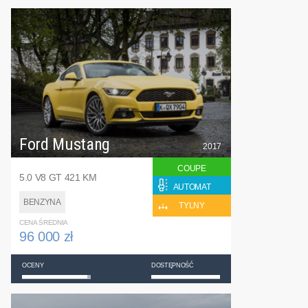
Ford Mustang
2017
COUPE
5.0 V8 GT 421 KM
AUTOMAT
BENZYNA
TYLNY
CENA ŚREDNIA
96 000 zł
OCENY
DOSTĘPNOŚĆ