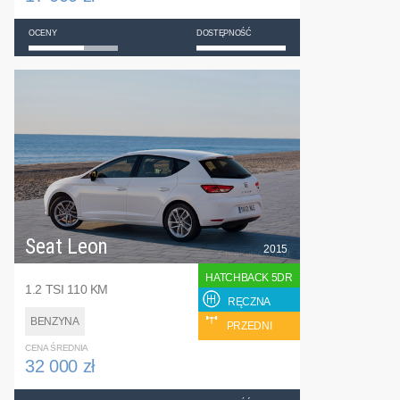
OCENY
DOSTĘPNOŚĆ
Seat Leon
2015
HATCHBACK 5DR
1.2 TSI 110 KM
RĘCZNA
BENZYNA
PRZEDNI
CENA ŚREDNIA
32 000 zł