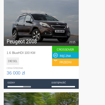
Peugeot 2008
2015
CROSSOVER
1.6 BlueHDI 100 KM
RĘCZNA
DIESEL
PRZEDNI
CENA ŚREDNIA
36 000 zł
OCENY
DOSTĘPNOŚĆ