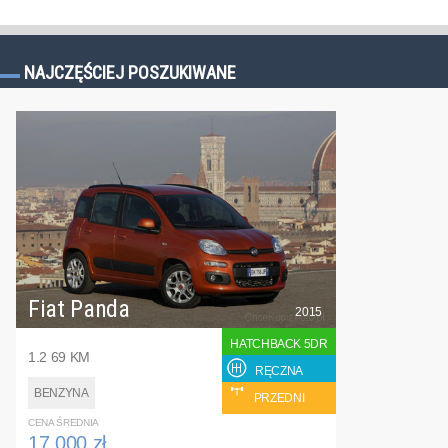
NAJCZĘŚCIEJ POSZUKIWANE
Fiat Panda
2015
HATCHBACK 5DR
1.2 69 KM
RĘCZNA
BENZYNA
PRZEDNI
CENA ŚREDNIA
17 000 zł