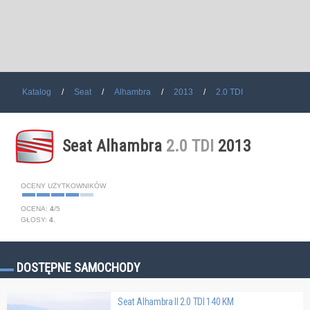
Katalog
Seat
Alhambra
2013
2.0 TDI
Seat Alhambra
2.0 TDI
2013
OCENY UŻYTKOWNIKÓW
OCENA:
4
/
5
GŁOSY:
4
.
DOSTĘPNE SAMOCHODY
Seat Alhambra II 2.0 TDI 140 KM