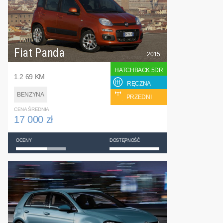
Fiat Panda
2015
HATCHBACK 5DR
1.2 69 KM
RĘCZNA
BENZYNA
PRZEDNI
CENA ŚREDNIA
17 000 zł
OCENY
DOSTĘPNOŚĆ