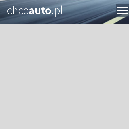
chce
auto
.pl