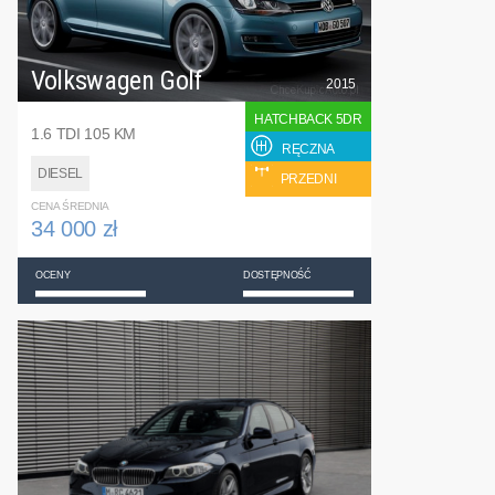
Volkswagen Golf
2015
HATCHBACK 5DR
1.6 TDI 105 KM
RĘCZNA
DIESEL
PRZEDNI
CENA ŚREDNIA
34 000 zł
OCENY
DOSTĘPNOŚĆ