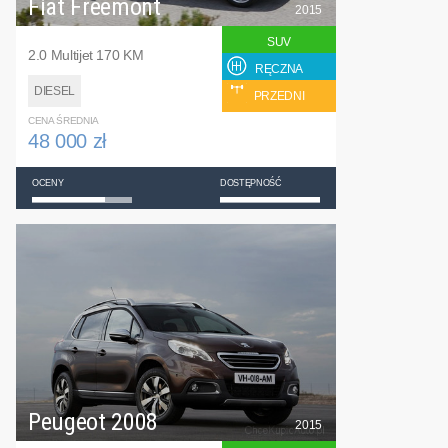
Fiat Freemont
2015
SUV
2.0 Multijet 170 KM
RĘCZNA
DIESEL
PRZEDNI
CENA ŚREDNIA
48 000 zł
OCENY
DOSTĘPNOŚĆ
Peugeot 2008
2015