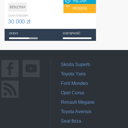
RĘCZNA
BENZYNA
PRZEDNI
CENA ŚREDNIA
30 000 zł
OCENY
DOSTĘPNOŚĆ
Skoda Superb
Toyota Yaris
Ford Mondeo
Opel Corsa
Renault Megane
Toyota Avensis
Seat Ibiza