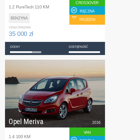
CROSSOVER
1.2 PureTech 110 KM
RĘCZNA
BENZYNA
PRZEDNI
CENA ŚREDNIA
35 000 zł
OCENY
DOSTĘPNOŚĆ
Opel Meriva
2016
VAN
1.4 100 KM