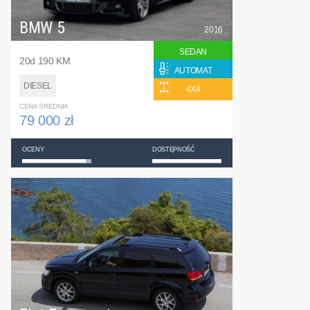
BMW 5
2016
SEDAN
20d 190 KM
AUTOMAT
DIESEL
4X4
CENA ŚREDNIA
79 000 zł
OCENY
DOSTĘPNOŚĆ