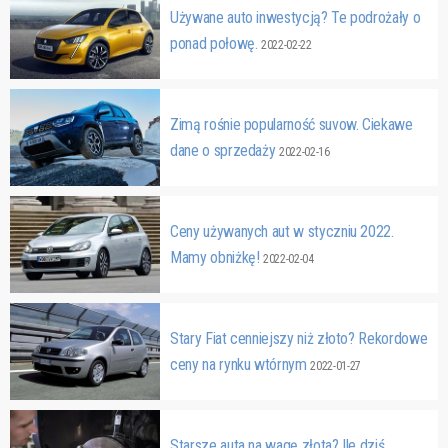
Używane auto inwestycją? Te podrożały o
ponad połowę.
2022-02-22
Zimą rośnie popularność suvow. Ciekawe
dane o sprzedaży
2022-02-16
Ceny używanych aut w styczniu 2022.
Mamy obniżkę!
2022-02-04
Stary Fiat cenniejszy niż złoto? Rekordowe
ceny na rynku wtórnym
2022-01-27
Starsze auta na wagę złota? Ile dziś