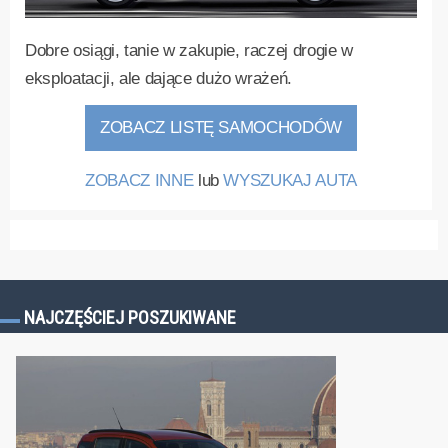
Dobre osiągi, tanie w zakupie, raczej drogie w
eksploatacji, ale dające dużo wrażeń.
ZOBACZ LISTĘ SAMOCHODÓW
ZOBACZ INNE
lub
WYSZUKAJ AUTA
NAJCZĘŚCIEJ POSZUKIWANE