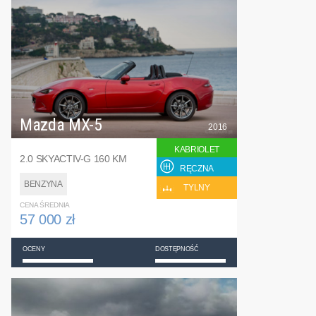
Mazda MX-5
2016
KABRIOLET
2.0 SKYACTIV-G 160 KM
RĘCZNA
BENZYNA
TYLNY
CENA ŚREDNIA
57 000 zł
OCENY
DOSTĘPNOŚĆ