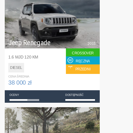
Jeep Renegade
2015
CROSSOVER
1.6 MJD 120 KM
RĘCZNA
DIESEL
PRZEDNI
CENA ŚREDNIA
38 000 zł
OCENY
DOSTĘPNOŚĆ