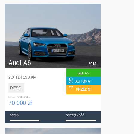
Audi A6
2015
SEDAN
2.0 TDI 190 KM
AUTOMAT
DIESEL
PRZEDNI
CENA ŚREDNIA
70 000 zł
OCENY
DOSTĘPNOŚĆ