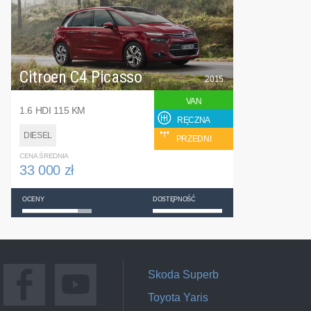
Citroen C4 Picasso
2015
VAN
1.6 HDI 115 KM
RĘCZNA
DIESEL
PRZEDNI
CENA ŚREDNIA
33 000 zł
OCENY
DOSTĘPNOŚĆ
Skoda Superb
Toyota Yaris