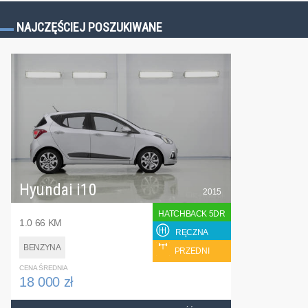
NAJCZĘŚCIEJ POSZUKIWANE
Hyundai i10
2015
HATCHBACK 5DR
1.0 66 KM
RĘCZNA
BENZYNA
PRZEDNI
CENA ŚREDNIA
18 000 zł