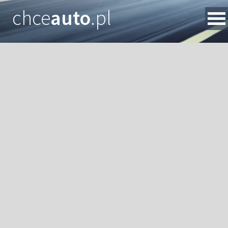
chce
auto
.pl