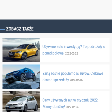
ZOBACZ TAKŻE
Używane auto inwestycją? Te podrożały o
ponad połowę.
2022-02-22
Zimą rośnie popularność suvow. Ciekawe
dane o sprzedaży
2022-02-16
Ceny używanych aut w styczniu 2022.
Mamy obniżkę!
2022-02-04