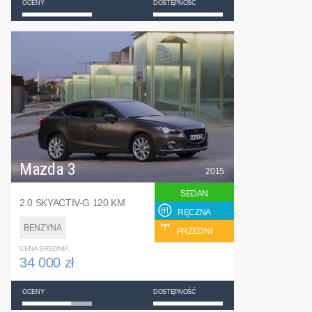
OCENY
DOSTĘPNOŚĆ
Mazda 3
2015
SEDAN
2.0 SKYACTIV-G 120 KM
RĘCZNA
BENZYNA
PRZEDNI
CENA ŚREDNIA
34 000 zł
OCENY
DOSTĘPNOŚĆ