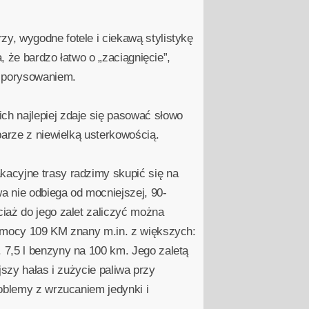
y, wygodne fotele i ciekawą stylistykę
, że bardzo łatwo o „zaciągnięcie”,
h porysowaniem.
ch najlepiej zdaje się pasować słowo
parze z niewielką usterkowością.
kacyjne trasy radzimy skupić się na
a nie odbiega od mocniejszej, 90-
iaż do jego zalet zaliczyć można
o mocy 109 KM znany m.in. z większych:
 7,5 l benzyny na 100 km. Jego zaletą
jszy hałas i zużycie paliwa przy
roblemy z wrzucaniem jedynki i