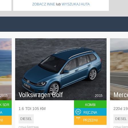
ZOBACZ INNE
lub
WYSZUKAJ AUTA
Volkswagen Golf
Merc
2015
2015
K 5DR
KOMBI
1.6 TDI 105 KM
220d 1
A
RĘCZNA
DIESEL
DIESEL
NI
PRZEDNI
CENA ŚREDNIA
CENA ŚRE