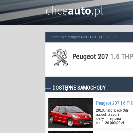
chce
auto
.pl
Katalog
Peugeot
207
2013
1.6 THP
Peugeot 207
1.6 THP
DOSTĘPNE SAMOCHODY
Peugeot 207 1.6 T
2013
,
hatchback 3dr
napęd:
przedni
skrzynia:
ręczna
cena:
20 000,00 zł