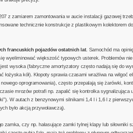
07 z zamiarem zamontowania w aucie instalacji gazowej trzeba
ansowane technicznie konstrukcje z plastikowym kolektorem dol
ch francuskich pojazdów ostatnich lat
. Samochód ma opini
ię wyeliminować większość typowych usterek. Problemów nie s
 jest wysoka (fabryczne amortyzatory często nadają się do wy
 łożyska kół). Kłopoty sprawia czasami wrażliwa na wilgoć ele
nowego oprogramowania), często przepalają się żarówki, kon
zasie mrozów potrafi np. zapalić się kontrolka sygnalizująca u
i”). W autach z benzynowymi silnikami 1,4 l i 1,6 l z pierwszy
tych było akcją przywoławczą).
go zamka, czy np. hałasujące zamki tylnej klapy lub siłowniki 
niki często gubią fale, mają też problemy z płynnym odtwarzan