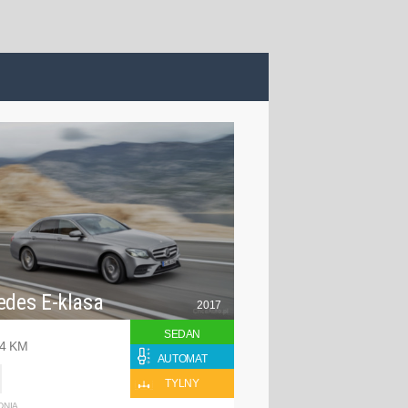
edes E-klasa
2017
SEDAN
94 KM
AUTOMAT
TYLNY
DNIA