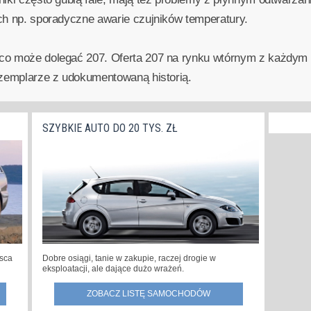
ch np. sporadyczne awarie czujników temperatury.
co może dolegać 207. Oferta 207 na rynku wtórnym z każdym 
gzemplarze z udokumentowaną historią.
SZYBKIE AUTO DO 20 TYS. ZŁ
jsca
Dobre osiągi, tanie w zakupie, raczej drogie w
eksploatacji, ale dające dużo wrażeń.
ZOBACZ LISTĘ SAMOCHODÓW