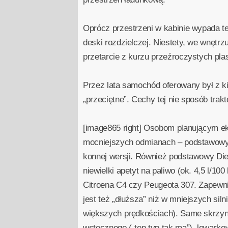
Oprócz przestrzeni w kabinie wypada t
deski rozdzielczej. Niestety, we wnętrz
przetarcie z kurzu przeźroczystych pl
Przez lata samochód oferowany był z k
„przeciętne”. Cechy tej nie sposób tra
[image865 right] Osobom planującym ek
mocniejszych odmianach – podstawowy be
konnej wersji. Również podstawowy Dies
niewielki apetyt na paliwo (ok. 4,5 l
Citroena C4 czy Peugeota 307. Zapewni
jest też „dłuższa” niż w mniejszych siln
większych prędkościach). Same skrzynie
wstecznego („ten typ tak ma”), lewarkow