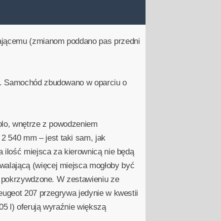
eżającemu (zmianom poddano pas przedni
em. Samochód zbudowano w oparciu o
Polo, wnętrze z powodzeniem
 540 mm – jest taki sam, jak
 ilość miejsca za kierownicą nie będą
walającą (więcej miejsca mogłoby być
ię pokrzywdzone. W zestawieniu ze
eugeot 207 przegrywa jedynie w kwestii
05 l) oferują wyraźnie większą