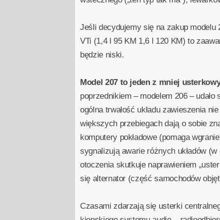
Jeśli decydujemy się na zakup modelu 2
VTi (1,4 l 95 KM 1,6 l 120 KM) to zaaw
będzie niski.
Model 207 to jeden z mniej usterkowy
poprzednikiem – modelem 206 – udało s
ogólna trwałość układu zawieszenia nie
większych przebiegach dają o sobie znać
komputery pokładowe (pomaga wgranie 
sygnalizują awarie różnych układów (w c
otoczenia skutkuje naprawieniem „usterk
się alternator (część samochodów obję
Czasami zdarzają się usterki centralne
kiepskiego systemu audio – radioodbior