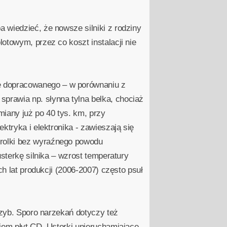
 wiedzieć, że nowsze silniki z rodziny
otowym, przez co koszt instalacji nie
ę dopracowanego – w porównaniu z
prawia np. słynna tylna belka, chociaż
miany już po 40 tys. km, przy
ktryka i elektronika - zawieszają się
trolki bez wyraźnego powodu
sterkę silnika – wzrost temperatury
ch lat produkcji (2006-2007) często psuł
szyb. Sporo narzekań dotyczy też
iem płyt CD. Usterki unieruchamiające