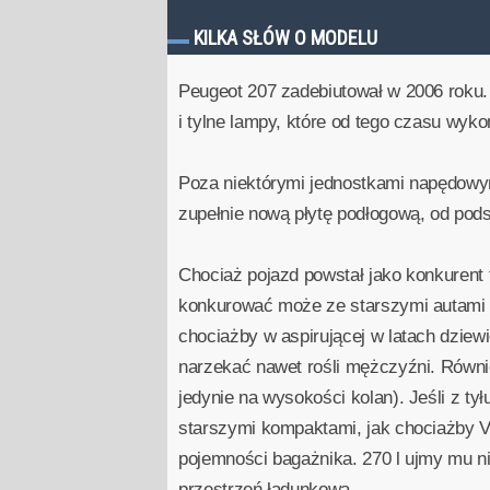
KILKA SŁÓW O MODELU
Peugeot 207 zadebiutował w 2006 roku.
i tylne lampy, które od tego czasu wyko
Poza niektórymi jednostkami napędowym
zupełnie nową płytę podłogową, od pod
Chociaż pojazd powstał jako konkurent
konkurować może ze starszymi autami k
chociażby w aspirującej w latach dziew
narzekać nawet rośli mężczyźni. Równi
jedynie na wysokości kolan). Jeśli z t
starszymi kompaktami, jak chociażby Vo
pojemności bagażnika. 270 l ujmy mu nie
przestrzeń ładunkową.