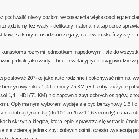
eż pochwalić niezły poziom wyposażenia większości egzemplarz
u znajdziemy też wady - delikatny materiał na tapicerce sprawia
astików, za którymi osadzono zegary, na pewno skończy się ic
ilkunastoma różnymi jednostkami napędowymi, ale do wszystki
ktować jednak jako wady – brak rewelacyjnych osiągów idzie w 
sploatować 207-kę jako auto rodzinne i pokonywać nim np. wa
nzynowy silnik 1,4 l o mocy 75 KM jest słaby, zużycie paliw
el 1,4 l HDI (71 KM) nie zapewnia zbyt dobrych osiągów, choc
/100 km). Optymalnym wyborem wydaje się być benzynowy 1,6 l 
a on dobrą dynamikę (do 100 km/h w 10,6 sekundy) i spala ok.
ikach skrzynia biegów, która lepiej sprawdza się w trasie (mnie
 nie zbierają jednak zbyt dobrych opinii, często występują p
i brakuje precyzji.