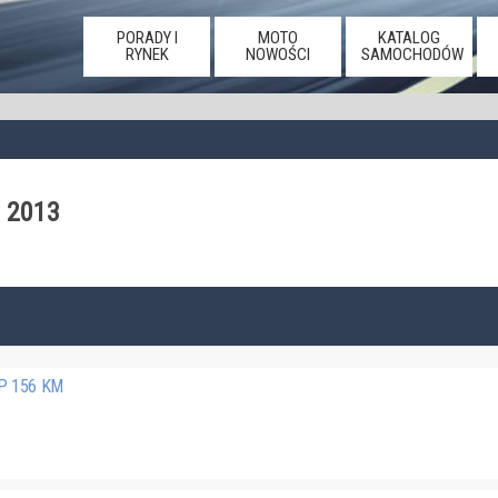
PORADY I
MOTO
KATALOG
RYNEK
NOWOŚCI
SAMOCHODÓW
2013
HP 156 KM