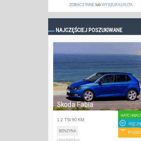
ZOBACZ INNE
lub
WYSZUKAJ AUTA
NAJCZĘŚCIEJ POSZUKIWANE
Skoda Fabia
HATCHBAC
1.2 TSI 90 KM
RĘCZN
BENZYNA
PRZED
CENA ŚREDNIA