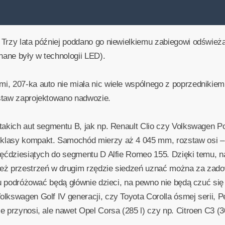
 Trzy lata później poddano go niewielkiemu zabiegowi odświ
nane były w technologii LED).
i, 207-ka auto nie miała nic wiele wspólnego z poprzedniki
staw zaprojektowano nadwozie.
 takich aut segmentu B, jak np. Renault Clio czy Volkswagen 
lasy kompakt. Samochód mierzy aż 4 045 mm, rozstaw osi – 2
ięćdziesiątych do segmentu D Alfie Romeo 155. Dzięki temu, na
eż przestrzeń w drugim rzędzie siedzeń uznać można za zado
yłu podróżować będą głównie dzieci, na pewno nie będą czuć s
lkswagen Golf IV generacji, czy Toyota Corolla ósmej serii, P
 przynosi, ale nawet Opel Corsa (285 l) czy np. Citroen C3 (3