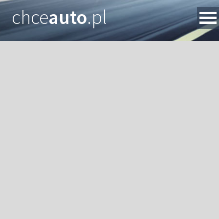
chce
auto
.pl