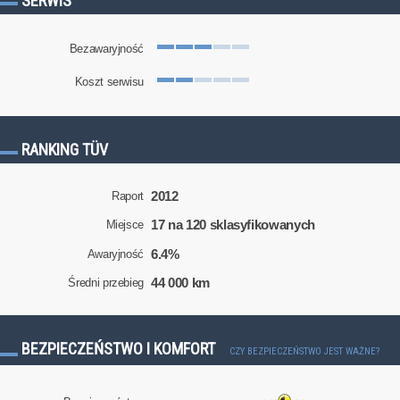
SERWIS
Bezawaryjność
Koszt serwisu
RANKING TÜV
2012
Raport
17 na 120 sklasyfikowanych
Miejsce
6.4%
Awaryjność
44 000 km
Średni przebieg
BEZPIECZEŃSTWO I KOMFORT
CZY BEZPIECZEŃSTWO JEST WAŻNE?