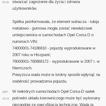
stwarzać zagrożenie dla życia i zdrowia
02-16
użytkowników.
Spółka poinformowała, że element wahacza - tuleja
metalowo - gumowa mogła zostać niewłaściwie
umiejscowiona w samochodach Opel Corsa D o
numerach VIN:
74000001-74186810 - pojazdy wyprodukowane w
2007 roku w Hiszpanii;
76000001-760688172 - wyprodukowane w 2007 r. w
Niemczech.
Powyższa wada może w istotny sposób wpłynąć na
stabilność prowadzenia pojazdu.
W niektórych samochodach Opel Corsa-D wałek
2007-
pośredni układu kierowniczego może być wykonany
12-14
niezgodnie ze specyfikacją techniczną. Wada ta