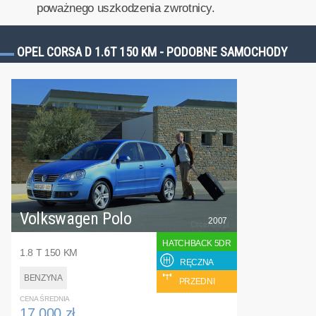
poważnego uszkodzenia zwrotnicy.
OPEL CORSA D 1.6T 150 KM - PODOBNE SAMOCHODY
Volkswagen Polo
2007
HATCHBACK 5DR
1.8 T 150 KM
RĘCZNA
BENZYNA
PRZEDNI
CENA ŚREDNIA
17 000 zł