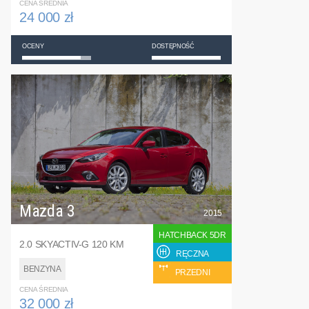
CENA ŚREDNIA
24 000 zł
OCENY
DOSTĘPNOŚĆ
Mazda 3
2015
HATCHBACK 5DR
2.0 SKYACTIV-G 120 KM
RĘCZNA
BENZYNA
PRZEDNI
CENA ŚREDNIA
32 000 zł