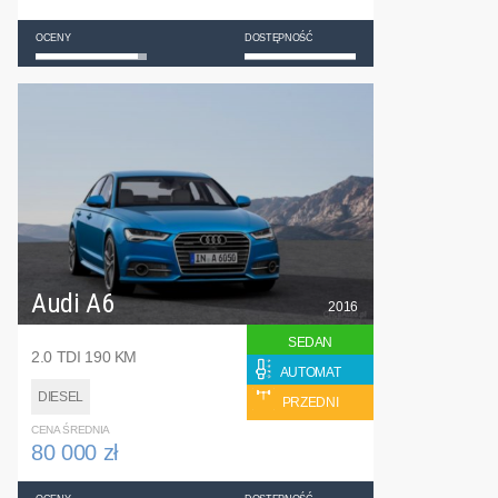
OCENY
DOSTĘPNOŚĆ
Audi A6
2016
SEDAN
2.0 TDI 190 KM
AUTOMAT
DIESEL
PRZEDNI
CENA ŚREDNIA
80 000 zł