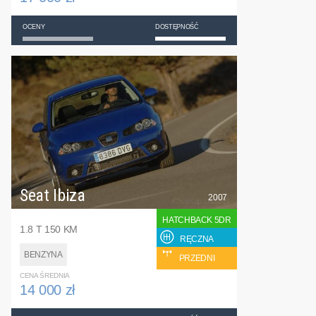
OCENY
DOSTĘPNOŚĆ
Seat Ibiza
2007
HATCHBACK 5DR
1.8 T 150 KM
RĘCZNA
BENZYNA
PRZEDNI
CENA ŚREDNIA
14 000 zł