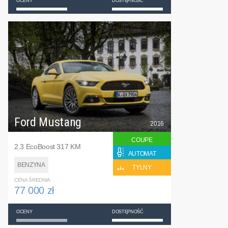
OCENY
DOSTĘPNOŚĆ
Ford Mustang
2016
COUPE
2.3 EcoBoost 317 KM
AUTOMAT
BENZYNA
TYLNY
CENA ŚREDNIA
77 000 zł
OCENY
DOSTĘPNOŚĆ