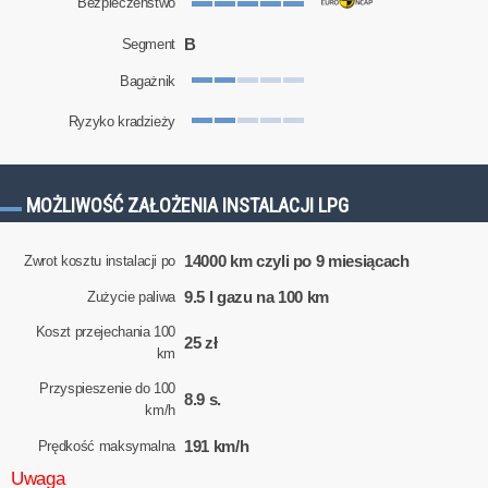
Bezpieczeństwo
B
Segment
Bagażnik
Ryzyko kradzieży
MOŻLIWOŚĆ ZAŁOŻENIA INSTALACJI LPG
14000 km czyli po 9 miesiącach
Zwrot kosztu instalacji po
9.5 l gazu na 100 km
Zużycie paliwa
Koszt przejechania 100
25 zł
km
Przyspieszenie do 100
8.9 s.
km/h
191 km/h
Prędkość maksymalna
Uwaga