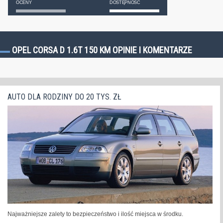
OCENY
DOSTĘPNOŚĆ
OPEL CORSA D 1.6T 150 KM OPINIE I KOMENTARZE
AUTO DLA RODZINY DO 20 TYS. ZŁ
Najważniejsze zalety to bezpieczeństwo i ilość miejsca w środku.