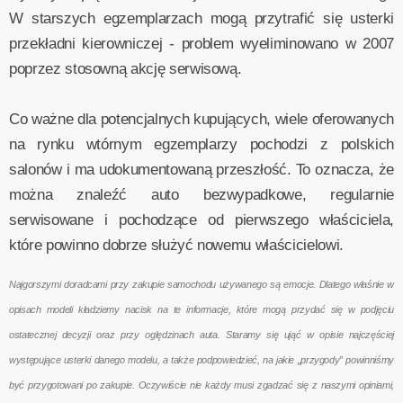
W starszych egzemplarzach mogą przytrafić się usterki
przekładni kierowniczej - problem wyeliminowano w 2007
poprzez stosowną akcję serwisową.
Co ważne dla potencjalnych kupujących, wiele oferowanych
na rynku wtórnym egzemplarzy pochodzi z polskich
salonów i ma udokumentowaną przeszłość. To oznacza, że
można znaleźć auto bezwypadkowe, regularnie
serwisowane i pochodzące od pierwszego właściciela,
które powinno dobrze służyć nowemu właścicielowi.
Najgorszymi doradcami przy zakupie samochodu używanego są emocje. Dlatego właśnie w
opisach modeli kładziemy nacisk na te informacje, które mogą przydać się w podjęciu
ostatecznej decyzji oraz przy oględzinach auta. Staramy się ująć w opisie najczęściej
występujące usterki danego modelu, a także podpowiedzieć, na jakie „przygody” powinniśmy
być przygotowani po zakupie. Oczywiście nie każdy musi zgadzać się z naszymi opiniami,