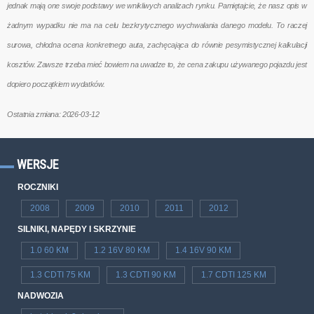
jednak mają one swoje podstawy we wnikliwych analizach rynku. Pamiętajcie, że nasz opis w
żadnym wypadku nie ma na celu bezkrytycznego wychwalania danego modelu. To raczej
surowa, chłodna ocena konkretnego auta, zachęcająca do równie pesymistycznej kalkulacji
kosztów. Zawsze trzeba mieć bowiem na uwadze to, że cena zakupu używanego pojazdu jest
dopiero początkiem wydatków.
Ostatnia zmiana: 2026-03-12
WERSJE
ROCZNIKI
2008
2009
2010
2011
2012
SILNIKI, NAPĘDY I SKRZYNIE
1.0 60 KM
1.2 16V 80 KM
1.4 16V 90 KM
1.3 CDTI 75 KM
1.3 CDTI 90 KM
1.7 CDTI 125 KM
NADWOZIA