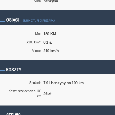
benzyna
Silnik
OSIĄGI
SILNIK Z TURBOSPRĘŻARKĄ
150 KM
Moc
8.1 s.
0-100 km/h
210 km/h
V max
KOSZTY
7.9 l benzyny na 100 km
Spalanie
Koszt przejechania 100
46 zł
km