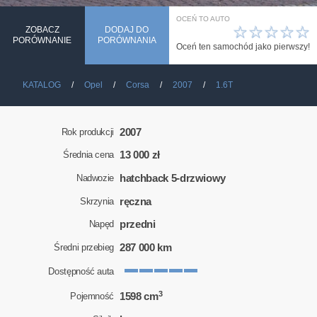
OCEŃ TO AUTO
☆
☆
☆
☆
☆
ZOBACZ
DODAJ DO
PORÓWNANIE
PORÓWNANIA
Oceń ten samochód jako pierwszy!
KATALOG
Opel
Corsa
2007
1.6T
2007
Rok produkcji
13 000 zł
Średnia cena
hatchback 5-drzwiowy
Nadwozie
ręczna
Skrzynia
przedni
Napęd
287 000 km
Średni przebieg
Dostępność auta
3
1598 cm
Pojemność