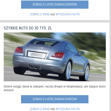
ZOBACZ LISTĘ SAMOCHODÓW
ZOBACZ INNE
lub
WYSZUKAJ AUTA
SZYBKIE AUTO DO 30 TYS. ZŁ
Dobre osiągi, tanie w zakupie, raczej drogie w eksploatacji, ale dające dużo
wrażeń.
ZOBACZ LISTĘ SAMOCHODÓW
ZOBACZ INNE
lub
WYSZUKAJ AUTA