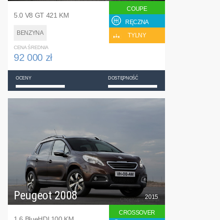
COUPE
5.0 V8 GT 421 KM
RĘCZNA
BENZYNA
TYLNY
CENA ŚREDNIA
92 000 zł
OCENY
DOSTĘPNOŚĆ
Peugeot 2008
2015
CROSSOVER
1.6 BlueHDI 100 KM