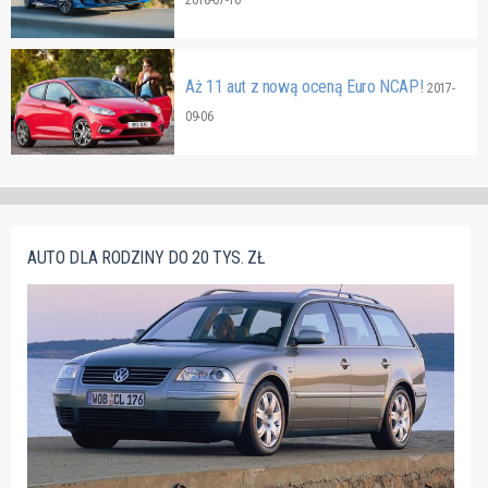
2018-07-16
Aż 11 aut z nową oceną Euro NCAP!
2017-
09-06
AUTO DLA RODZINY DO 20 TYS. ZŁ