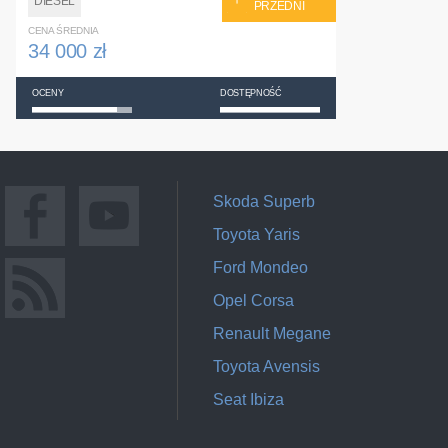
DIESEL
PRZEDNI
CENA ŚREDNIA
34 000 zł
OCENY
DOSTĘPNOŚĆ
Skoda Superb
Toyota Yaris
Ford Mondeo
Opel Corsa
Renault Megane
Toyota Avensis
Seat Ibiza