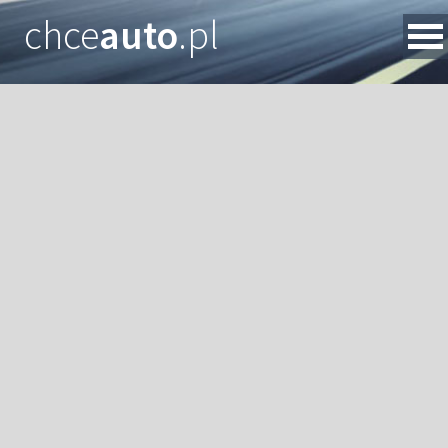
chce
auto
.pl