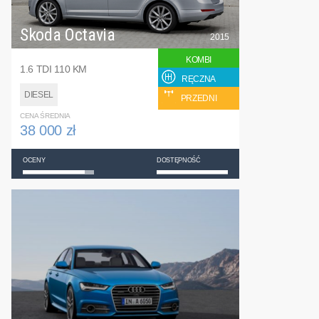
Skoda Octavia
2015
KOMBI
1.6 TDI 110 KM
RĘCZNA
DIESEL
PRZEDNI
CENA ŚREDNIA
38 000 zł
OCENY
DOSTĘPNOŚĆ