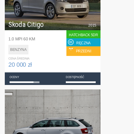
Skoda Citigo
2015
HATCHBACK 5DR
1.0 MPI 60 KM
RĘCZNA
BENZYNA
PRZEDNI
CENA ŚREDNIA
20 000 zł
OCENY
DOSTĘPNOŚĆ