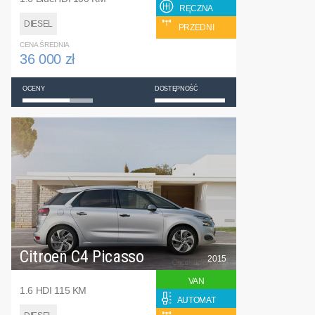
RĘCZNA
DIESEL
PRZEDNI
CENA ŚREDNIA
36 000 zł
OCENY
DOSTĘPNOŚĆ
Citroen C4 Picasso
2015
VAN
1.6 HDI 115 KM
AUTOMAT