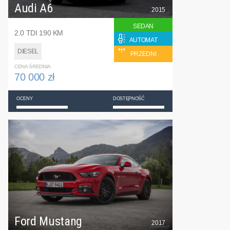
Audi A6
2015
SEDAN
2.0 TDI 190 KM
AUTOMAT
DIESEL
PRZEDNI
CENA ŚREDNIA
70 000 zł
OCENY
DOSTĘPNOŚĆ
Ford Mustang
2017