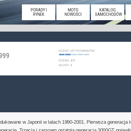
PORADY I
MOTO
KATALOG
RYNEK
NOWOŚCI
SAMOCHODÓW
OCENY UŻYTKOWNIKÓW
999
OCENA:
2
/
5
GŁOSY:
1
.
odukowane w Japonii w latach 1990-2001. Pierwsza generacja 
erację. Trzecia i zarazem ostatnia generacja 3000GT pojawiła