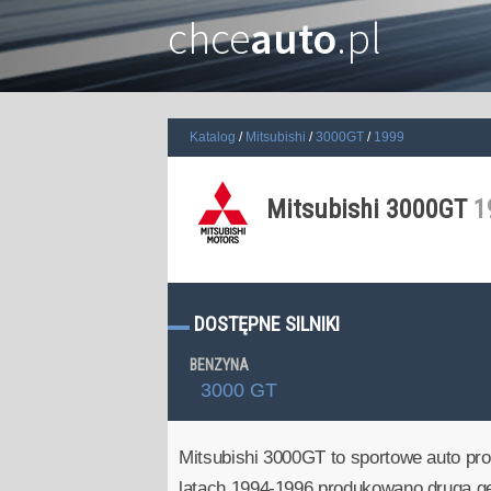
chce
auto
.pl
Katalog
Mitsubishi
3000GT
1999
Mitsubishi 3000GT
1
DOSTĘPNE SILNIKI
BENZYNA
3000 GT
Mitsubishi 3000GT to sportowe auto pr
latach 1994-1996 produkowano drugą gen