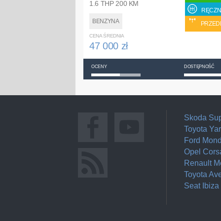
1.6 THP 200 KM
RĘCZN
BENZYNA
PRZED
CENA ŚREDNIA
47 000 zł
OCENY
DOSTĘPNOŚĆ
Skoda Su
Toyota Yar
Ford Mon
Opel Cors
Renault 
Toyota Av
Seat Ibiza