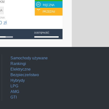
 KM
RĘCZNA
NA
PRZEDNI
DNIA
0 zł
DOSTĘPNOŚĆ
Samochody używane
Rankingi
Elektryczne
Bezpieczeństwo
Hybrydy
LPG
AMG
GTI