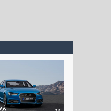
 A6
2015