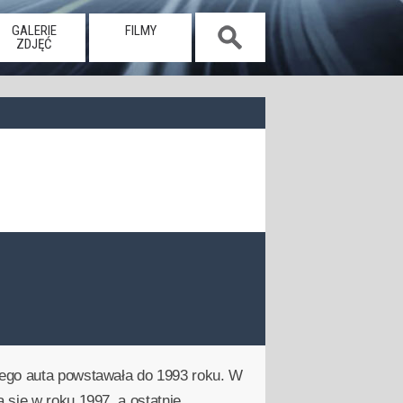
GALERIE
FILMY
ZDJĘĆ
tego auta powstawała do 1993 roku. W
 się w roku 1997, a ostatnie