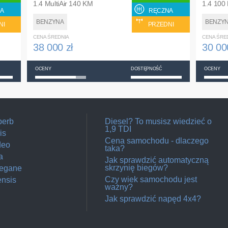
1.4 MultiAir 140 KM
1.4 100
A
RĘCZNA
BENZYNA
BENZY
NI
PRZEDNI
CENA ŚREDNIA
CENA ŚRE
38 000 zł
30 00
OCENY
DOSTĘPNOŚĆ
OCENY
perb
Diesel? To musisz wiedzieć o
1,9 TDI
is
Cena samochodu - dlaczego
deo
taka?
a
Jak sprawdzić automatyczną
skrzynię biegów?
Megane
Czy wiek samochodu jest
ensis
ważny?
Jak sprawdzić napęd 4x4?