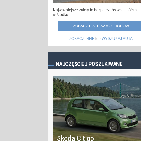
Najważniejsze zalety to bezpieczeństwo i ilość mie
w środku.
ZOBACZ LISTĘ SAMOCHODÓW
ZOBACZ INNE
lub
WYSZUKAJ AUTA
NAJCZĘŚCIEJ POSZUKIWANE
Skoda Citigo