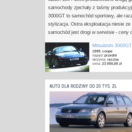
samochody zjechały z taśmy produkcyj
3000GT to samochód sportowy, ale racz
stylizacja. Ostra eksploatacja niesie 
samochód jest drogi w serwisie - ceny 
Mitsubishi 3000G
1999
,
coupe
napęd:
przedni
skrzynia:
ręczna
cena:
23 000,00 zł
AUTO DLA RODZINY DO 20 TYS. ZŁ