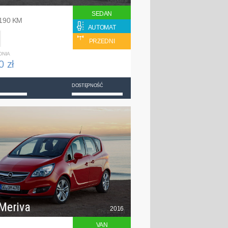
SEDAN
 190 KM
AUTOMAT
PRZEDNI
DNIA
0 zł
DOSTĘPNOŚĆ
Meriva
2016
VAN