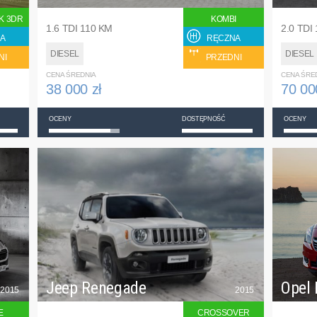
K 3DR
KOMBI
1.6 TDI 110 KM
2.0 TDI
A
RĘCZNA
DIESEL
DIESEL
NI
PRZEDNI
CENA ŚREDNIA
CENA ŚRE
38 000 zł
70 00
OCENY
DOSTĘPNOŚĆ
OCENY
Jeep Renegade
Opel 
2015
2015
E
CROSSOVER