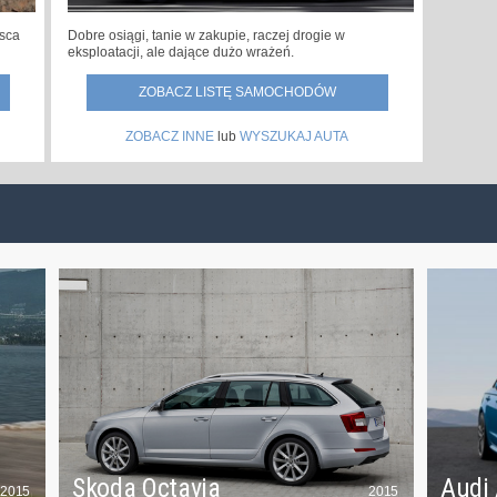
jsca
Dobre osiągi, tanie w zakupie, raczej drogie w
eksploatacji, ale dające dużo wrażeń.
ZOBACZ LISTĘ SAMOCHODÓW
ZOBACZ INNE
lub
WYSZUKAJ AUTA
Skoda Octavia
Audi
2015
2015