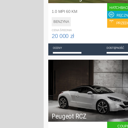
HATCHBAC
1.0 MPI 60 KM
RĘCZN
BENZYNA
PRZED
CENA ŚREDNIA
20 000 zł
OCENY
DOSTĘPNOŚĆ
Peugeot RCZ
COUP