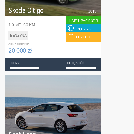
Skoda Citigo
2015
HATCHBACK 3DR
1.0 MPI 60 KM
RĘCZNA
BENZYNA
PRZEDNI
CENA ŚREDNIA
20 000 zł
OCENY
DOSTĘPNOŚĆ