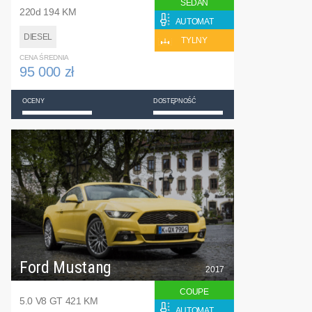
SEDAN
220d 194 KM
AUTOMAT
DIESEL
TYLNY
CENA ŚREDNIA
95 000 zł
OCENY
DOSTĘPNOŚĆ
Ford Mustang
2017
COUPE
5.0 V8 GT 421 KM
AUTOMAT