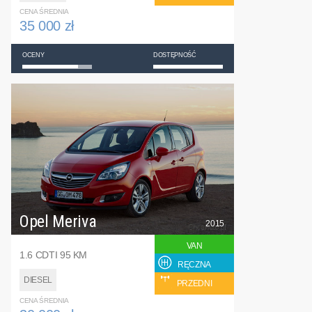
CENA ŚREDNIA
35 000 zł
OCENY
DOSTĘPNOŚĆ
Opel Meriva
2015
VAN
1.6 CDTI 95 KM
RĘCZNA
DIESEL
PRZEDNI
CENA ŚREDNIA