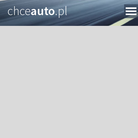
chce
auto
.pl