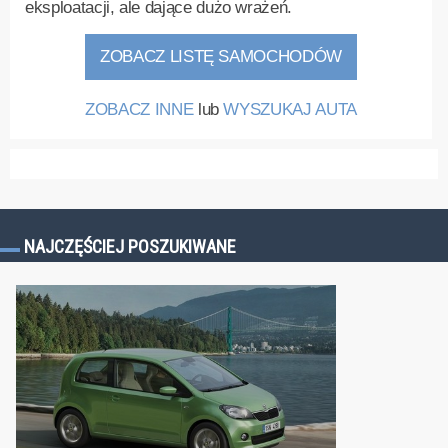
eksploatacji, ale dające dużo wrażeń.
ZOBACZ LISTĘ SAMOCHODÓW
ZOBACZ INNE
lub
WYSZUKAJ AUTA
NAJCZĘŚCIEJ POSZUKIWANE