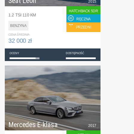
Seat Leon
2015
HATCHBACK 5DR
1.2 TSI 110 KM
RĘCZNA
BENZYNA
PRZEDNI
CENA ŚREDNIA
32 000 zł
OCENY
DOSTĘPNOŚĆ
Mercedes E-klasa
2017