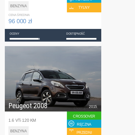
BENZYNA
TYLNY
CENA ŚREDNIA
96 000 zł
OCENY
DOSTĘPNOŚĆ
Peugeot 2008
2015
CROSSOVER
1.6 VTi 120 KM
RĘCZNA
BENZYNA
PRZEDNI