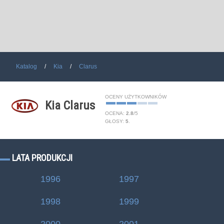
Katalog
Kia
Clarus
OCENY UŻYTKOWNIKÓW
Kia Clarus
OCENA:
2.8
/
5
GŁOSY:
5
.
LATA PRODUKCJI
1996
1997
1998
1999