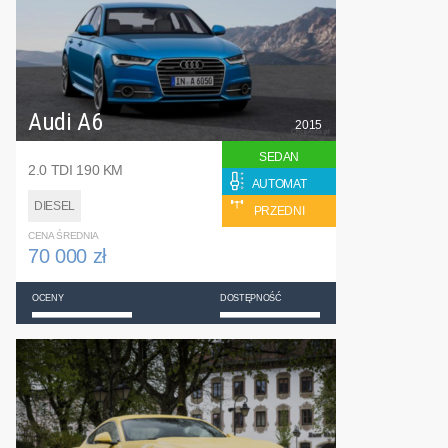
Audi A6
2015
SEDAN
2.0 TDI 190 KM
AUTOMAT
DIESEL
PRZEDNI
CENA ŚREDNIA
70 000 zł
OCENY
DOSTĘPNOŚĆ