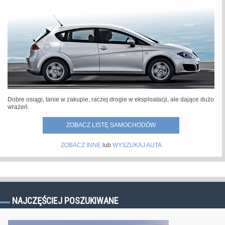
Dobre osiągi, tanie w zakupie, raczej drogie w eksploatacji, ale dające dużo
wrażeń.
ZOBACZ LISTĘ SAMOCHODÓW
ZOBACZ INNE
lub
WYSZUKAJ AUTA
NAJCZĘŚCIEJ POSZUKIWANE