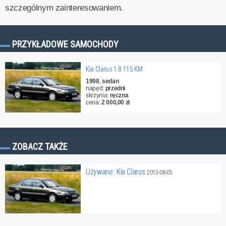
szczególnym zainteresowaniem.
PRZYKŁADOWE SAMOCHODY
Kia Clarus 1.8 115 KM
1998
,
sedan
napęd:
przedni
skrzynia:
ręczna
cena:
2 000,00 zł
ZOBACZ TAKŻE
Używane: Kia Clarus
2013-08-05