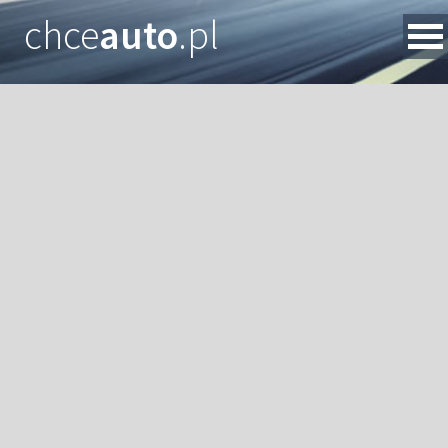
chce
auto
.pl