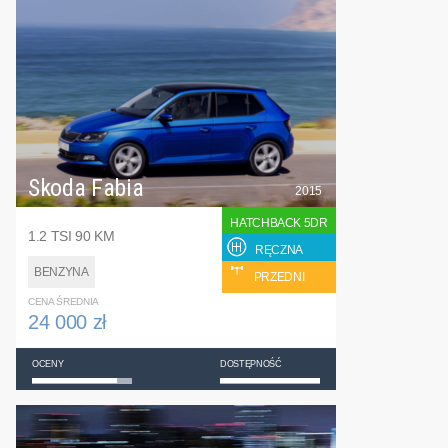
Skoda Fabia
2015
HATCHBACK 5DR
1.2 TSI 90 KM
RĘCZNA
BENZYNA
PRZEDNI
CENA ŚREDNIA
24 000 zł
OCENY
DOSTĘPNOŚĆ