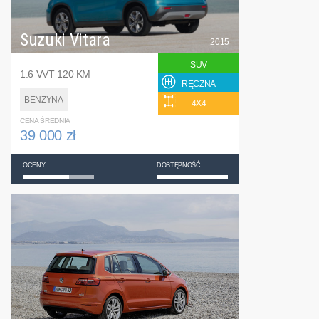
Suzuki Vitara
2015
SUV
1.6 VVT 120 KM
RĘCZNA
BENZYNA
4X4
CENA ŚREDNIA
39 000 zł
OCENY
DOSTĘPNOŚĆ