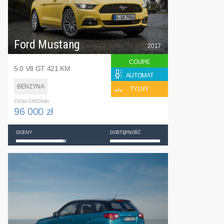
Ford Mustang
2017
COUPE
5.0 V8 GT 421 KM
AUTOMAT
BENZYNA
TYLNY
CENA ŚREDNIA
96 000 zł
OCENY
DOSTĘPNOŚĆ