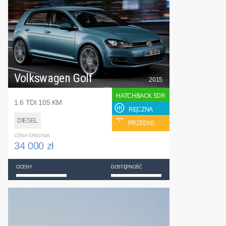
Volkswagen Golf
2015
HATCHBACK 5DR
1.6 TDI 105 KM
RĘCZNA
DIESEL
PRZEDNI
CENA ŚREDNIA
34 000 zł
OCENY
DOSTĘPNOŚĆ