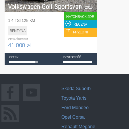
Volkswagen Golf Sportsvan
2016
HATCHBACK 5DR
1.4 TSI 125 KM
RĘCZNA
BENZYNA
PRZEDNI
CENA ŚREDNIA
41 000 zł
OCENY
DOSTĘPNOŚĆ
Skoda Superb
Toyota Yaris
Ford Mondeo
Opel Corsa
Renault Megane