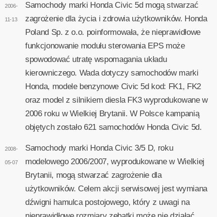
Samochody marki Honda Civic 5d mogą stwarzać
2006-
zagrożenie dla życia i zdrowia użytkowników. Honda
11-13
Poland Sp. z o.o. poinformowała, że nieprawidłowe
funkcjonowanie modułu sterowania EPS może
spowodować utratę wspomagania układu
kierowniczego. Wada dotyczy samochodów marki
Honda, modele benzynowe Civic 5d kod: FK1, FK2
oraz model z silnikiem diesla FK3 wyprodukowane w
2006 roku w Wielkiej Brytanii. W Polsce kampanią
objętych zostało 621 samochodów Honda Civic 5d.
Samochody marki Honda Civic 3/5 D, roku
2008-
modelowego 2006/2007, wyprodukowane w Wielkiej
05-07
Brytanii, mogą stwarzać zagrożenie dla
użytkowników. Celem akcji serwisowej jest wymiana
dźwigni hamulca postojowego, który z uwagi na
nieprawidłowe rozmiary zębatki może nie działać