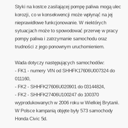
Styki na kostce zasilającej pompę paliwa mogą ulec
korozji, co w konsekwencji może wpłynąć na jej
nieprawidłowe funkcjonowanie. W niektórych
sytuacjach może to spowodować przerwę w pracy
pompy paliwa i zatrzymanie samochodu oraz
trudności z jego ponownym uruchomieniem.
Wada dotyczy następujących samochodów:
- FK1 - numery VIN od SHHFK17606U007324 do
011160,
- FK2 - SHHFK27606U020901 do 03144824,
- FK2 - SHHFK27406U100247 do 100370
wyprodukowanych w 2006 roku w Wielkiej Brytanii.
W Polsce kampanią objęte były 573 samochody
Honda Civic 5d.