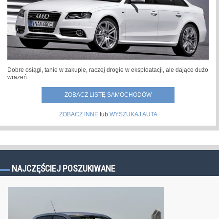
Dobre osiągi, tanie w zakupie, raczej drogie w eksploatacji, ale dające dużo
wrażeń.
ZOBACZ LISTĘ SAMOCHODÓW
ZOBACZ INNE
lub
WYSZUKAJ AUTA
NAJCZĘŚCIEJ POSZUKIWANE