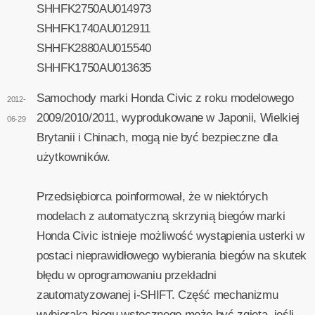
SHHFK2750AU014973
SHHFK1740AU012911
SHHFK2880AU015540
SHHFK1750AU013635
Samochody marki Honda Civic z roku modelowego
2012-
2009/2010/2011, wyprodukowane w Japonii, Wielkiej
06-29
Brytanii i Chinach, mogą nie być bezpieczne dla
użytkowników.
Przedsiębiorca poinformował, że w niektórych
modelach z automatyczną skrzynią biegów marki
Honda Civic istnieje możliwość wystąpienia usterki w
postaci nieprawidłowego wybierania biegów na skutek
błędu w oprogramowaniu przekładni
zautomatyzowanej i-SHIFT. Część mechanizmu
wybieraka biegu wstecznego może być zgięta, jeśli