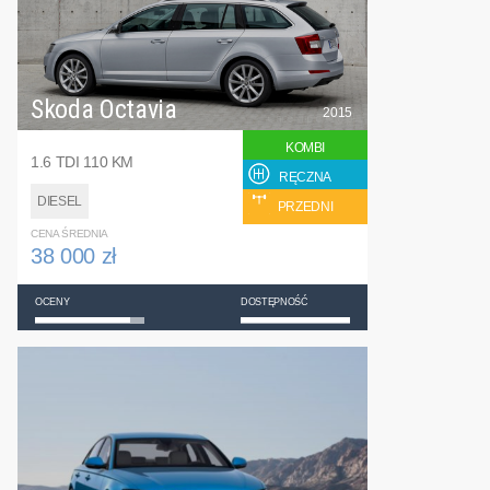
Skoda Octavia
2015
KOMBI
1.6 TDI 110 KM
RĘCZNA
DIESEL
PRZEDNI
CENA ŚREDNIA
38 000 zł
OCENY
DOSTĘPNOŚĆ