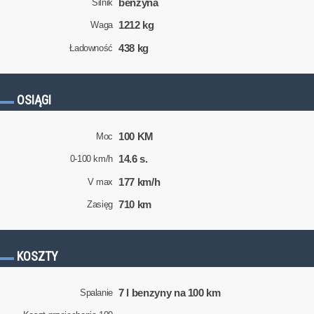
benzyna
Silnik
1212 kg
Waga
438 kg
Ładowność
OSIĄGI
100 KM
Moc
14.6 s.
0-100 km/h
177 km/h
V max
710 km
Zasięg
KOSZTY
7 l benzyny na 100 km
Spalanie