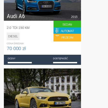
Audi A6
2015
SEDAN
2.0 TDI 190 KM
AUTOMAT
DIESEL
PRZEDNI
CENA ŚREDNIA
70 000 zł
OCENY
DOSTĘPNOŚĆ