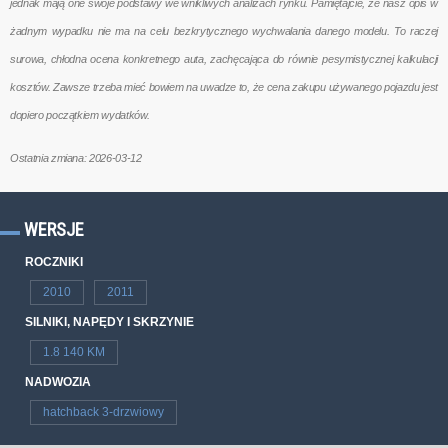
jednak mają one swoje podstawy we wnikliwych analizach rynku. Pamiętajcie, że nasz opis w
żadnym wypadku nie ma na celu bezkrytycznego wychwalania danego modelu. To raczej
surowa, chłodna ocena konkretnego auta, zachęcająca do równie pesymistycznej kalkulacji
kosztów. Zawsze trzeba mieć bowiem na uwadze to, że cena zakupu używanego pojazdu jest
dopiero początkiem wydatków.
Ostatnia zmiana: 2026-03-12
WERSJE
ROCZNIKI
2010
2011
SILNIKI, NAPĘDY I SKRZYNIE
1.8 140 KM
NADWOZIA
hatchback 3-drzwiowy