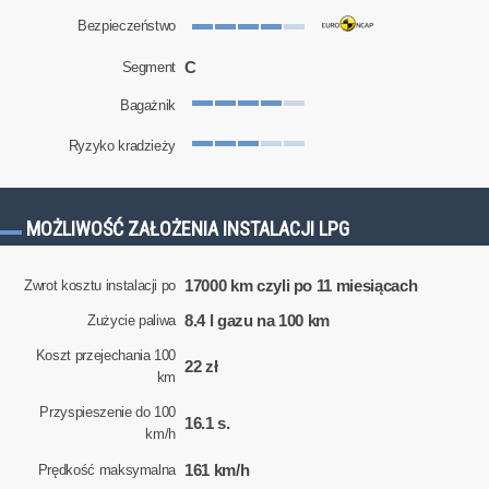
Bezpieczeństwo
C
Segment
Bagażnik
Ryzyko kradzieży
MOŻLIWOŚĆ ZAŁOŻENIA INSTALACJI LPG
17000 km czyli po 11 miesiącach
Zwrot kosztu instalacji po
8.4 l gazu na 100 km
Zużycie paliwa
Koszt przejechania 100
22 zł
km
Przyspieszenie do 100
16.1 s.
km/h
161 km/h
Prędkość maksymalna