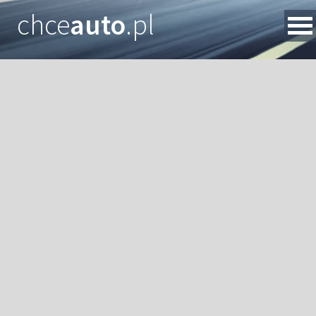
chce
auto
.pl