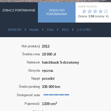
OCEŃ TO AUTO
★
★
★
★
☆
ZOBACZ PORÓWNANIE
DODAJ DO
PORÓWNANIA
Ocena:
3.50
(oceny:
4
)
KATALOG
Honda
Civic
2012
1.4 i-VTEC
2012
Rok produkcji
18 000 zł
Średnia cena
hatchback 5-drzwiowy
Nadwozie
ręczna
Skrzynia
przedni
Napęd
335 000 km
Średni przebieg
Dostępność auta
3
1339 cm
Pojemność