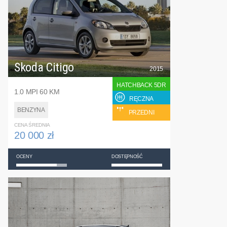
Skoda Citigo
2015
HATCHBACK 5DR
1.0 MPI 60 KM
RĘCZNA
BENZYNA
PRZEDNI
CENA ŚREDNIA
20 000 zł
OCENY
DOSTĘPNOŚĆ