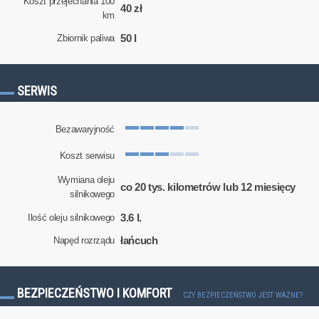
Koszt przejechania 100
40 zł
km
50 l
Zbiornik paliwa
SERWIS
Bezawaryjność
Koszt serwisu
Wymiana oleju
co 20 tys. kilometrów lub 12 miesięcy
silnikowego
3.6 l.
Ilość oleju silnikowego
łańcuch
Napęd rozrządu
BEZPIECZEŃSTWO I KOMFORT
CZY BEZPIECZEŃSTWO JEST WAŻNE?