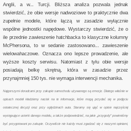
Anglii, a w... Turcji. Bliższa analiza pozwala jednak
stwierdzić, że obie wersje nadwoziowe to praktycznie dwa
zupełnie modele, które łączą w zasadzie wyłącznie
wspólne jednostki napędowe. Wystarczy stwierdzić, że o
ile przednie zawieszenie hatchbacka to klasyczne kolumny
McPhersona, to w sedanie zastosowano... zawieszenie
wielowahaczowe. Oznacza ono lepsze prowadzenie, ale
wyższe koszty serwisu. Natomiast z tyłu obie wersje
posiadają belkę skrętną, która w zasadzie przez
przynajmniej 150 tys. nie wymaga interwencji mechanika.
Najgorszymi doradcami przy zakupie samochodu używanego są emocje. Dlatego właśnie w
opisach modeli kładziemy nacisk na te informacje, które mogą przydać się w podjęciu
ostatecznej decyzji oraz przy oględzinach auta. Staramy się ująć w opisie najczęściej
występujące usterki danego modelu, a także podpowiedzieć, na jakie „przygody” powinniśmy
być przygotowani po zakupie. Oczywiście nie każdy musi zgadzać się z naszymi opiniami,