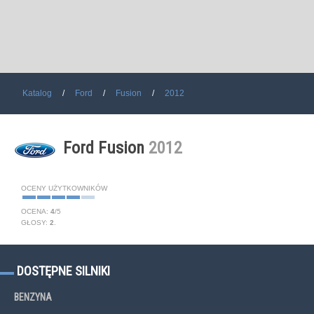
Katalog
Ford
Fusion
2012
Ford Fusion
2012
OCENY UŻYTKOWNIKÓW
OCENA:
4
/
5
GŁOSY:
2
.
DOSTĘPNE SILNIKI
BENZYNA