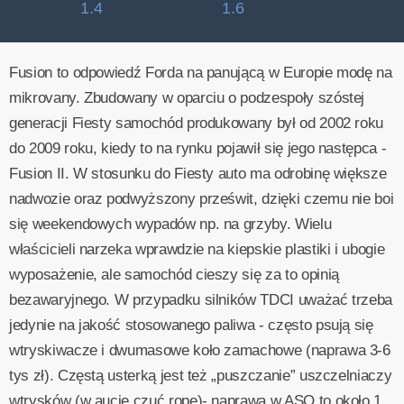
1.4
1.6
Fusion to odpowiedź Forda na panującą w Europie modę na
mikrovany. Zbudowany w oparciu o podzespoły szóstej
generacji Fiesty samochód produkowany był od 2002 roku
do 2009 roku, kiedy to na rynku pojawił się jego następca -
Fusion II. W stosunku do Fiesty auto ma odrobinę większe
nadwozie oraz podwyższony prześwit, dzięki czemu nie boi
się weekendowych wypadów np. na grzyby. Wielu
właścicieli narzeka wprawdzie na kiepskie plastiki i ubogie
wyposażenie, ale samochód cieszy się za to opinią
bezawaryjnego. W przypadku silników TDCI uważać trzeba
jedynie na jakość stosowanego paliwa - często psują się
wtryskiwacze i dwumasowe koło zamachowe (naprawa 3-6
tys zł). Częstą usterką jest też „puszczanie” uszczelniaczy
wtrysków (w aucie czuć ropę)- naprawa w ASO to około 1