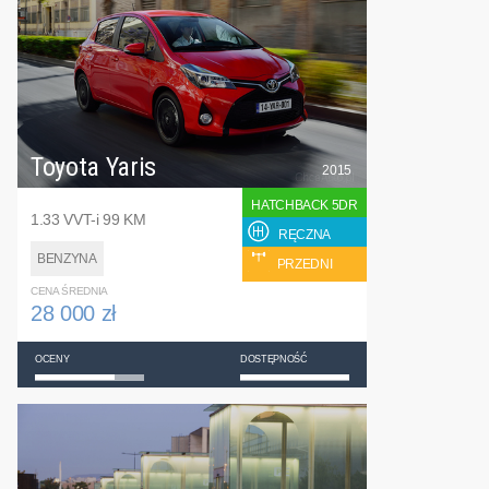
Toyota Yaris
2015
HATCHBACK 5DR
1.33 VVT-i 99 KM
RĘCZNA
BENZYNA
PRZEDNI
CENA ŚREDNIA
28 000 zł
OCENY
DOSTĘPNOŚĆ