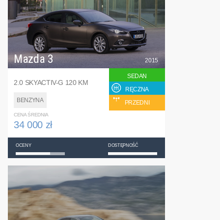
Mazda 3
2015
SEDAN
2.0 SKYACTIV-G 120 KM
RĘCZNA
BENZYNA
PRZEDNI
CENA ŚREDNIA
34 000 zł
OCENY
DOSTĘPNOŚĆ