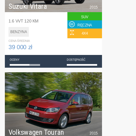
Suzuki Vitara
2015
SUV
1.6 VVT 120 KM
RĘCZNA
BENZYNA
4X4
CENA ŚREDNIA
39 000 zł
OCENY
DOSTĘPNOŚĆ
Volkswagen Touran
2015