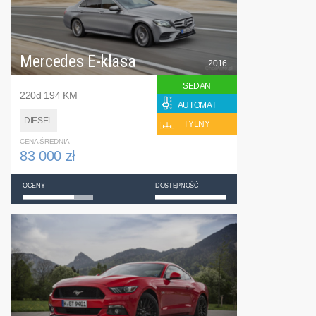
Mercedes E-klasa
2016
SEDAN
220d 194 KM
AUTOMAT
DIESEL
TYLNY
CENA ŚREDNIA
83 000 zł
OCENY
DOSTĘPNOŚĆ