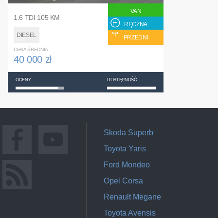
VAN
1.6 TDI 105 KM
RĘCZNA
DIESEL
PRZEDNI
CENA ŚREDNIA
40 000 zł
OCENY
DOSTĘPNOŚĆ
Skoda Superb
Toyota Yaris
Ford Mondeo
Opel Corsa
Renault Megane
Toyota Avensis