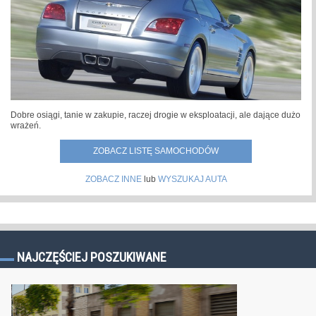
Dobre osiągi, tanie w zakupie, raczej drogie w eksploatacji, ale dające dużo
wrażeń.
ZOBACZ LISTĘ SAMOCHODÓW
ZOBACZ INNE
lub
WYSZUKAJ AUTA
NAJCZĘŚCIEJ POSZUKIWANE