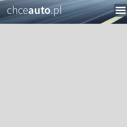
chce
auto
.pl