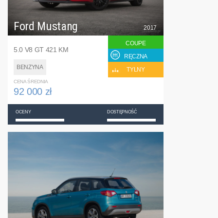
Ford Mustang
2017
COUPE
5.0 V8 GT 421 KM
RĘCZNA
BENZYNA
TYLNY
CENA ŚREDNIA
92 000 zł
OCENY
DOSTĘPNOŚĆ