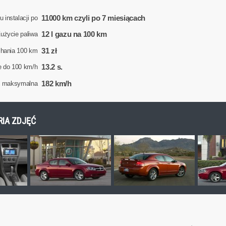
11000 km czyli po 7 miesiącach
 instalacji po
12 l gazu na 100 km
użycie paliwa
31 zł
chania 100 km
13.2 s.
e do 100 km/h
182 km/h
ć maksymalna
RIA ZDJĘĆ