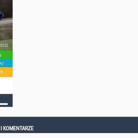
2010
N
AT
NI
E I KOMENTARZE