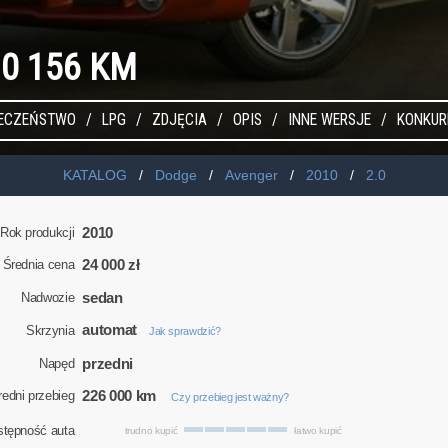
.0 156 KM
IECZEŃSTWO
LPG
ZDJĘCIA
OPIS
INNE WERSJE
KONKUR
KATALOG
Dodge
Avenger
2010
2.0
2010
Rok produkcji
24 000 zł
Średnia cena
sedan
Nadwozie
automat
Skrzynia
Jak sprawdzić?
przedni
Napęd
226 000 km
redni przebieg
Czy przebieg jest ważny?
stępność auta
trudno kupić
łatwo kupić