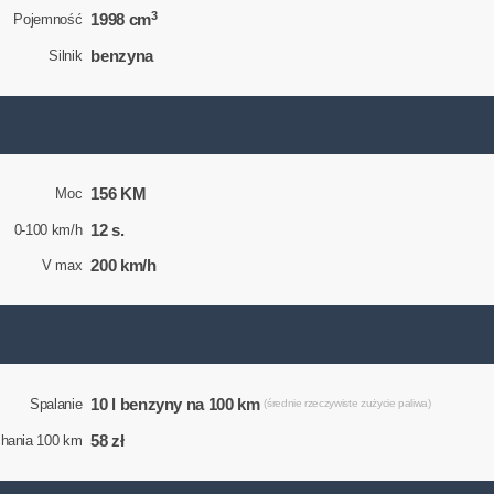
3
1998 cm
Pojemność
benzyna
Silnik
156 KM
Moc
12 s.
0-100 km/h
200 km/h
V max
10 l benzyny na 100 km
Spalanie
(średnie rzeczywiste zużycie paliwa)
58 zł
chania 100 km