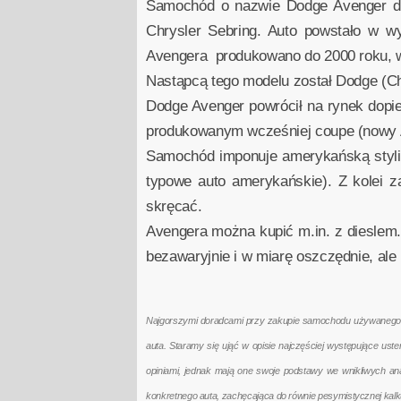
Samochód o nazwie Dodge Avenger deb
Chrysler Sebring. Auto powstało w wyn
Avengera produkowano do 2000 roku, w 
Nastąpcą tego modelu został Dodge (Chr
Dodge Avenger powrócił na rynek dopi
produkowanym wcześniej coupe (nowy Av
Samochód imponuje amerykańską stylis
typowe auto amerykańskie). Z kolei z
skręcać.
Avengera można kupić m.in. z dieslem.
bezawaryjnie i w miarę oszczędnie, ale
Najgorszymi doradcami przy zakupie samochodu używanego są 
auta. Staramy się ująć w opisie najczęściej występujące us
opiniami, jednak mają one swoje podstawy we wnikliwych a
konkretnego auta, zachęcająca do równie pesymistycznej kal