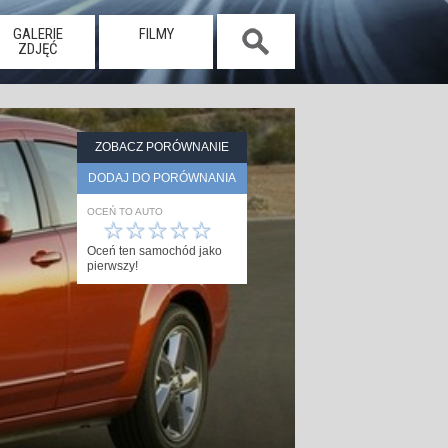
GALERIE
FILMY
ZDJĘĆ
ZOBACZ PORÓWNANIE
DODAJ DO PORÓWNANIA
OCEŃ TO AUTO
☆
☆
☆
☆
☆
Oceń ten samochód jako
pierwszy!