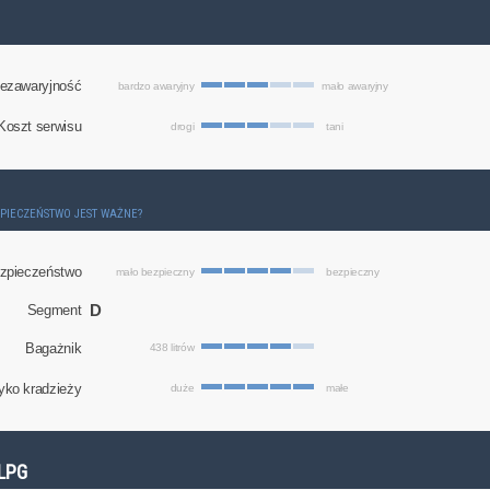
ezawaryjność
bardzo awaryjny
mało awaryjny
Koszt serwisu
drogi
tani
ZPIECZEŃSTWO JEST WAŻNE?
zpieczeństwo
mało bezpieczny
bezpieczny
D
Segment
Bagażnik
438 litrów
yko kradzieży
duże
małe
LPG