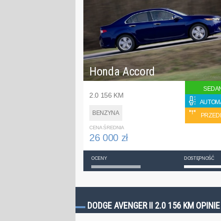
Honda Accord
SEDA
2.0 156 KM
AUTOM
BENZYNA
PRZED
CENA ŚREDNIA
26 000 zł
OCENY
DOSTĘPNOŚĆ
DODGE AVENGER II 2.0 156 KM OPINI