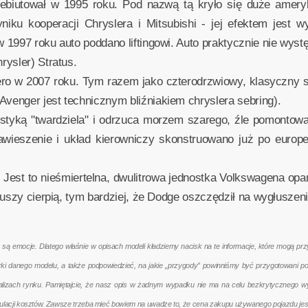
iutował w 1995 roku. Pod nazwą tą kryło się duże ameryka
iku kooperacji Chryslera i Mitsubishi - jej efektem jest w
1997 roku auto poddano liftingowi. Auto praktycznie nie wyst
ysler) Stratus.
ero w 2007 roku. Tym razem jako czterodrzwiowy, klasyczny 
enger jest technicznym bliźniakiem chryslera sebring).
tyką "twardziela" i odrzuca morzem szarego, źle pomontowan
awieszenie i układ kierowniczy skonstruowano już po europ
 Jest to nieśmiertelna, dwulitrowa jednostka Volkswagena op
 uszy cierpią, tym bardziej, że Dodge oszczędził na wygłuszen
emocje. Dlatego właśnie w opisach modeli kładziemy nacisk na te informacje, które mogą przyd
terki danego modelu, a także podpowiedzieć, na jakie „przygody” powinniśmy być przygotowani 
nalizach rynku. Pamiętajcie, że nasz opis w żadnym wypadku nie ma na celu bezkrytycznego w
kulacji kosztów. Zawsze trzeba mieć bowiem na uwadze to, że cena zakupu używanego pojazdu jes