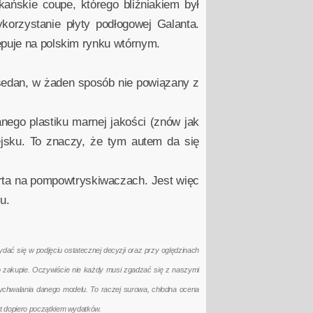
ńskie coupe, którego bliźniakiem był
ykorzystanie płyty podłogowej Galanta.
ępuje na polskim rynku wtórnym.
sedan, w żaden sposób nie powiązany z
ego plastiku marnej jakości (znów jak
ejsku. To znaczy, że tym autem da się
arta na pompowtryskiwaczach. Jest więc
iu.
ać się w podjęciu ostatecznej decyzji oraz przy oględzinach
po zakupie. Oczywiście nie każdy musi zgadzać się z naszymi
ychwalania danego modelu. To raczej surowa, chłodna ocena
t dopiero początkiem wydatków.