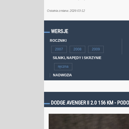
Ostatnia zmiana: 2026-03-12
WERSJE
ROCZNIKI
2007
2008
2009
SILNIKI, NAPĘDY I SKRZYNIE
ręczna
NADWOZIA
DODGE AVENGER II 2.0 156 KM - P