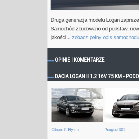
Druga generacja modelu Logan zapreze
Samochód zbudowano od podstaw, nowy 
jakości...
zobacz pełny opis samochod
OPINIE I KOMENTARZE
DACIA LOGAN II 1.2 16V 75 KM - P
Citroen C-Elysee
Peugeot 301