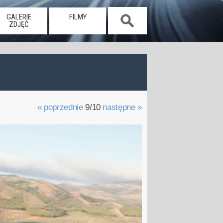
GALERIE
FILMY
ZDJĘĆ
« poprzednie
9/10
następne »