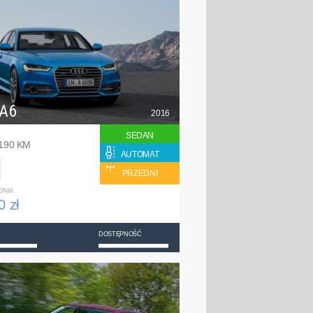
 A6
2016
SEDAN
 190 KM
AUTOMAT
PRZEDNI
DNIA
0 zł
DOSTĘPNOŚĆ