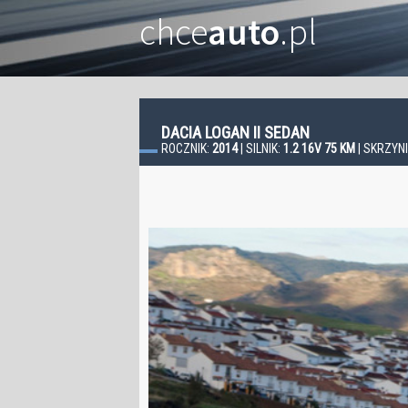
chce
auto
.pl
DACIA LOGAN II SEDAN
ROCZNIK:
2014
| SILNIK:
1.2 16V 75 KM
| SKRZYN