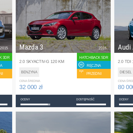
Mazda 3
Audi
2015
2015
K 3DR
HATCHBACK 5DR
2.0 SKYACTIV-G 120 KM
2.0 TDI
A
RĘCZNA
BENZYNA
DIESEL
NI
PRZEDNI
CENA ŚREDNIA
CENA ŚRE
32 000 zł
80 00
OCENY
DOSTĘPNOŚĆ
OCENY