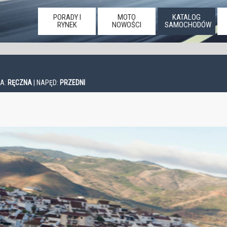
PORADY I
MOTO
KATALOG
RYNEK
NOWOŚCI
SAMOCHODÓW
IA:
RĘCZNA
| NAPĘD:
PRZEDNI