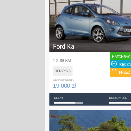
Ford Ka
HATCHBAC
1.2 69 KM
RĘCZN
BENZYNA
PRZED
CENA ŚREDNIA
19 000 zł
OCENY
DOSTĘPNOŚĆ