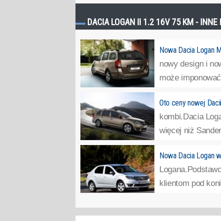
DACIA LOGAN II 1.2 16V 75 KM - INN
Nowa Dacia Logan M
nowy design i now
może imponować –
Oto ceny nowej Dac
kombi.Dacia Log
więcej niż Sander
Nowa Dacia Logan w 
Logana.Podstawow
klientom pod kon