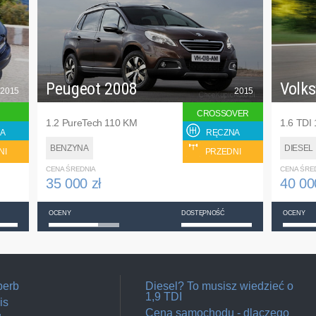
Peugeot 2008
Volk
2015
2015
CROSSOVER
1.2 PureTech 110 KM
1.6 TDI
A
RĘCZNA
BENZYNA
DIESEL
NI
PRZEDNI
CENA ŚREDNIA
CENA ŚRE
35 000 zł
40 00
OCENY
DOSTĘPNOŚĆ
OCENY
perb
Diesel? To musisz wiedzieć o
1,9 TDI
is
Cena samochodu - dlaczego