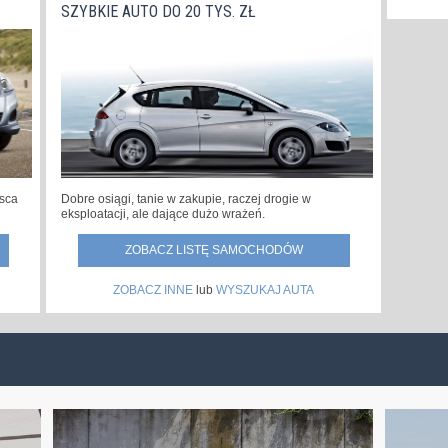
SZYBKIE AUTO DO 20 TYS. ZŁ
jsca
Dobre osiągi, tanie w zakupie, raczej drogie w
eksploatacji, ale dające dużo wrażeń.
ZOBACZ LISTĘ SAMOCHODÓW
ZOBACZ INNE
lub
WYSZUKAJ AUTA