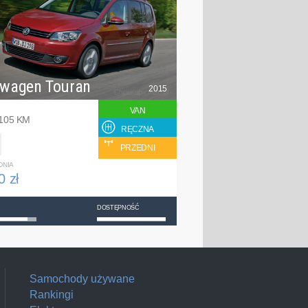
swagen Touran
2015
VAN
 105 KM
RĘCZNA
PRZEDNI
DNIA
0 zł
DOSTĘPNOŚĆ
Samochody używane
Rankingi