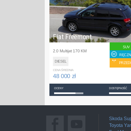
Fiat Freemont
SUV
2.0 Multijet 170 KM
RĘCZN
DIESEL
PRZED
CENA ŚREDNIA
48 000 zł
OCENY
DOSTĘPNOŚĆ
Skoda Su
Toyota Yar