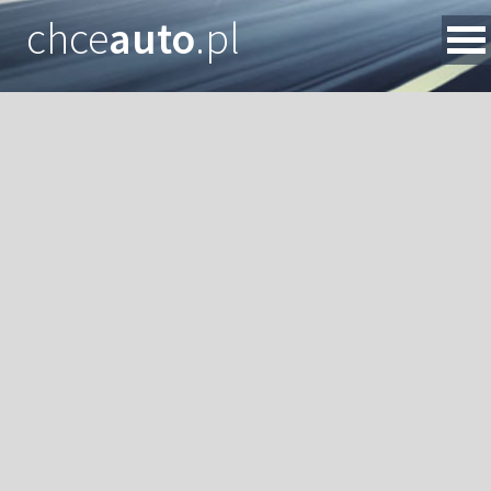
chce
auto
.pl