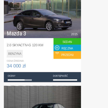
Mazda 3
2015
SEDAN
2.0 SKYACTIV-G 120 KM
RĘCZNA
BENZYNA
PRZEDNI
CENA ŚREDNIA
34 000 zł
OCENY
DOSTĘPNOŚĆ