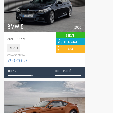
BMW 5
2016
SEDAN
20d 190 KM
AUTOMAT
DIESEL
4X4
CENA ŚREDNIA
79 000 zł
OCENY
DOSTĘPNOŚĆ