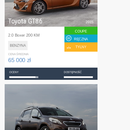
Toyota GT86
2015
COUPE
2.0 Boxer 200 KM
RĘCZNA
BENZYNA
TYLNY
CENA ŚREDNIA
65 000 zł
OCENY
DOSTĘPNOŚĆ