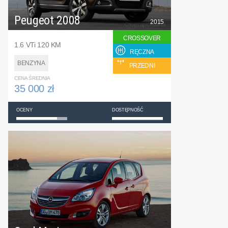
Peugeot 2008
2015
CROSSOVER
1.6 VTi 120 KM
RĘCZNA
BENZYNA
PRZEDNI
CENA ŚREDNIA
35 000 zł
OCENY
DOSTĘPNOŚĆ