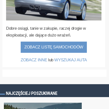
Dobre osiągi, tanie w zakupie, raczej drogie w
eksploatacji, ale dające dużo wrażeń.
ZOBACZ LISTĘ SAMOCHODÓW
ZOBACZ INNE
lub
WYSZUKAJ AUTA
NAJCZĘŚCIEJ POSZUKIWANE