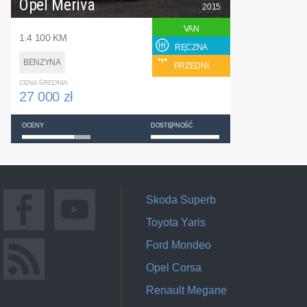
Opel Meriva
2015
VAN
1.4 100 KM
RĘCZNA
BENZYNA
PRZEDNI
CENA ŚREDNIA
27 000 zł
OCENY
DOSTĘPNOŚĆ
Skoda Superb
Toyota Yaris
Ford Mondeo
Opel Corsa
Renault Megane