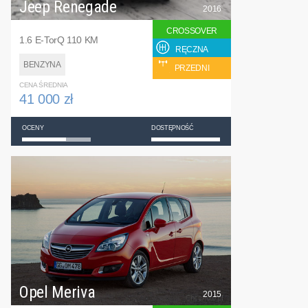
Jeep Renegade
2016
CROSSOVER
1.6 E-TorQ 110 KM
RĘCZNA
BENZYNA
PRZEDNI
CENA ŚREDNIA
41 000 zł
OCENY
DOSTĘPNOŚĆ
Opel Meriva
2015