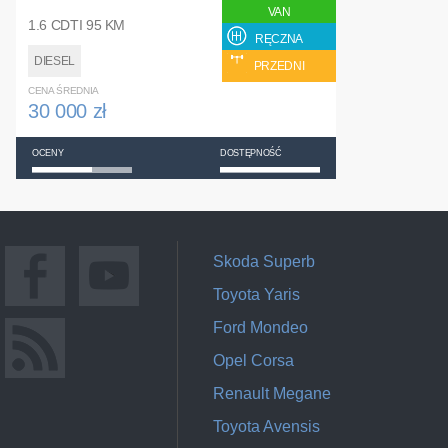
VAN
1.6 CDTI 95 KM
RĘCZNA
DIESEL
PRZEDNI
CENA ŚREDNIA
30 000 zł
OCENY
DOSTĘPNOŚĆ
Skoda Superb
Toyota Yaris
Ford Mondeo
Opel Corsa
Renault Megane
Toyota Avensis