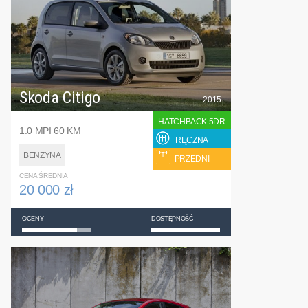
Skoda Citigo
2015
HATCHBACK 5DR
1.0 MPI 60 KM
RĘCZNA
BENZYNA
PRZEDNI
CENA ŚREDNIA
20 000 zł
OCENY
DOSTĘPNOŚĆ