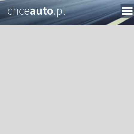
chce
auto
.pl