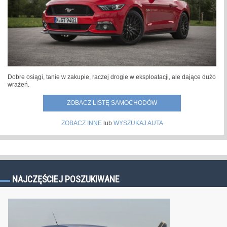
Dobre osiągi, tanie w zakupie, raczej drogie w eksploatacji, ale dające dużo
wrażeń.
ZOBACZ LISTĘ SAMOCHODÓW
ZOBACZ INNE
lub
WYSZUKAJ AUTA
NAJCZĘŚCIEJ POSZUKIWANE