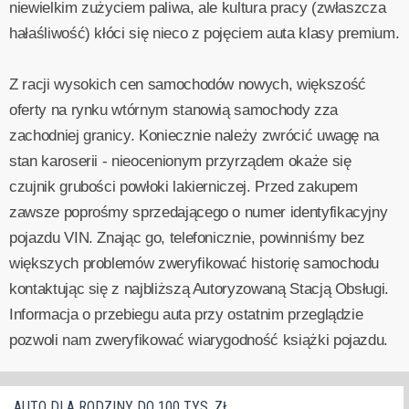
niewielkim zużyciem paliwa, ale kultura pracy (zwłaszcza
hałaśliwość) kłóci się nieco z pojęciem auta klasy premium.
Z racji wysokich cen samochodów nowych, większość
oferty na rynku wtórnym stanowią samochody zza
zachodniej granicy. Koniecznie należy zwrócić uwagę na
stan karoserii - nieocenionym przyrządem okaże się
czujnik grubości powłoki lakierniczej. Przed zakupem
zawsze poprośmy sprzedającego o numer identyfikacyjny
pojazdu VIN. Znając go, telefonicznie, powinniśmy bez
większych problemów zweryfikować historię samochodu
kontaktując się z najbliższą Autoryzowaną Stacją Obsługi.
Informacja o przebiegu auta przy ostatnim przeglądzie
pozwoli nam zweryfikować wiarygodność książki pojazdu.
AUTO DLA RODZINY DO 100 TYS. ZŁ