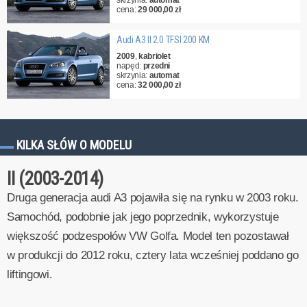
skrzynia:
automat
cena:
29 000,00 zł
Audi A3 II 2.0 TFSI 200 KM
2009
,
kabriolet
napęd:
przedni
skrzynia:
automat
cena:
32 000,00 zł
KILKA SŁÓW O MODELU
II (2003-2014)
Druga generacja audi A3 pojawiła się na rynku w 2003 roku.
Samochód, podobnie jak jego poprzednik, wykorzystuje
większość podzespołów VW Golfa. Model ten pozostawał
w produkcji do 2012 roku, cztery lata wcześniej poddano go
liftingowi.