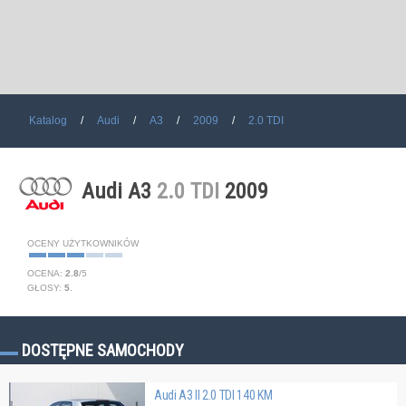
Katalog
Audi
A3
2009
2.0 TDI
Audi A3
2.0 TDI
2009
OCENY UŻYTKOWNIKÓW
OCENA:
2.8
/
5
GŁOSY:
5
.
DOSTĘPNE SAMOCHODY
Audi A3 II 2.0 TDI 140 KM