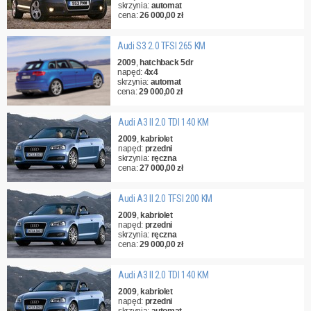
skrzynia:
automat
cena:
26 000,00 zł
Audi S3 2.0 TFSI 265 KM
2009
,
hatchback 5dr
napęd:
4x4
skrzynia:
automat
cena:
29 000,00 zł
Audi A3 II 2.0 TDI 140 KM
2009
,
kabriolet
napęd:
przedni
skrzynia:
ręczna
cena:
27 000,00 zł
Audi A3 II 2.0 TFSI 200 KM
2009
,
kabriolet
napęd:
przedni
skrzynia:
ręczna
cena:
29 000,00 zł
Audi A3 II 2.0 TDI 140 KM
2009
,
kabriolet
napęd:
przedni