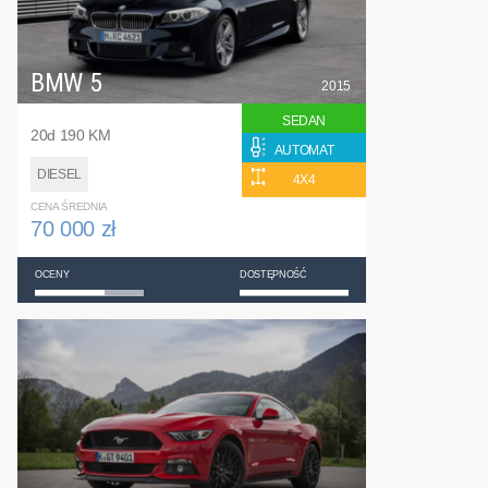
BMW 5
2015
SEDAN
20d 190 KM
AUTOMAT
DIESEL
4X4
CENA ŚREDNIA
70 000 zł
OCENY
DOSTĘPNOŚĆ