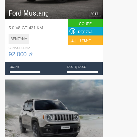
Ford Mustang
2017
COUPE
5.0 V8 GT 421 KM
RĘCZNA
BENZYNA
TYLNY
CENA ŚREDNIA
92 000 zł
OCENY
DOSTĘPNOŚĆ