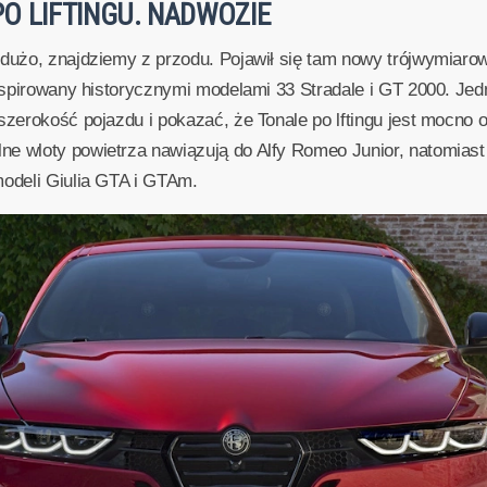
O LIFTINGU. NADWOZIE
dużo, znajdziemy z przodu. Pojawił się tam nowy trójwymiarowy, 
 inspirowany historycznymi modelami 33 Stradale i GT 2000. Je
 szerokość pojazdu i pokazać, że Tonale po lftingu jest mocno
ne wloty powietrza nawiązują do Alfy Romeo Junior, natomias
modeli Giulia GTA i GTAm.