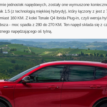
amie jednostek napędowych, zostały one wymuszone konieczno
ik 1.5 (z technologią miękkiej hybrydy), który łączony z jest z
iast 160 KM. Z kolei Tonale Q4 Ibrida Plug-in, czyli wersja h
bsza - moc spadła z 280 do 270 KM. Ten napęd składa się z czt
cznego napędzającego oś tylną.