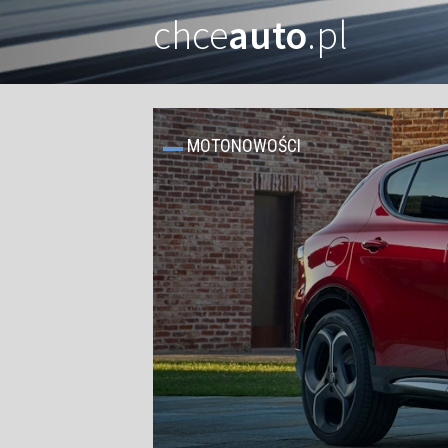
chce
auto
.pl
MOTONOWOŚCI