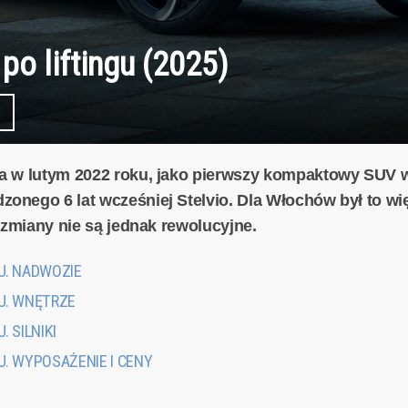
po liftingu (2025)
a w lutym 2022 roku, jako pierwszy kompaktowy SUV w
nego 6 lat wcześniej Stelvio. Dla Włochów był to wi
 zmiany nie są jednak rewolucyjne.
U. NADWOZIE
U. WNĘTRZE
 SILNIKI
U. WYPOSAŻENIE I CENY