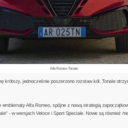
Alfa Romeo Tonale
nę krótszy, jednocześnie poszerzono rozstaw kół. Tonale otrz
łe emblematy Alfa Romeo, spójne z nową strategią zapoczątkow
ale" - w wersjach Veloce i Sport Speciale. Nowe są również me