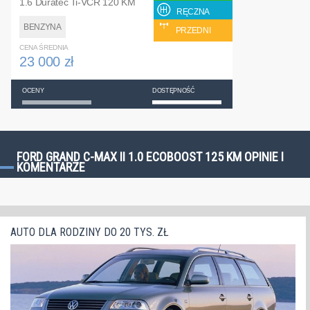
1.6 Duratec Ti-VCR 120 KM
RĘCZNA
BENZYNA
PRZEDNI
CENA ŚREDNIA
23 000 zł
OCENY
DOSTĘPNOŚĆ
FORD GRAND C-MAX II 1.0 ECOBOOST 125 KM OPINIE I
KOMENTARZE
AUTO DLA RODZINY DO 20 TYS. ZŁ