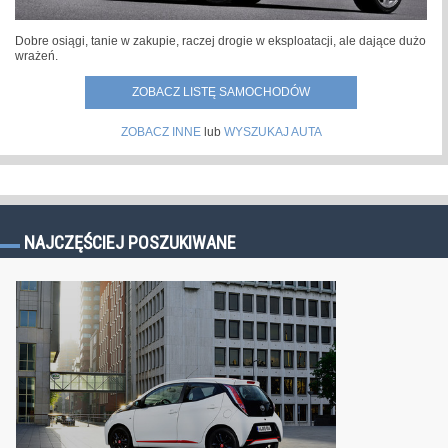
Dobre osiągi, tanie w zakupie, raczej drogie w eksploatacji, ale dające dużo
wrażeń.
ZOBACZ LISTĘ SAMOCHODÓW
ZOBACZ INNE
lub
WYSZUKAJ AUTA
NAJCZĘŚCIEJ POSZUKIWANE