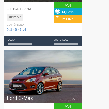
VAN
1.4 TCE 130 KM
RĘCZNA
BENZYNA
PRZEDNI
CENA ŚREDNIA
24 000 zł
OCENY
DOSTĘPNOŚĆ
Ford C-Max
2012
VAN