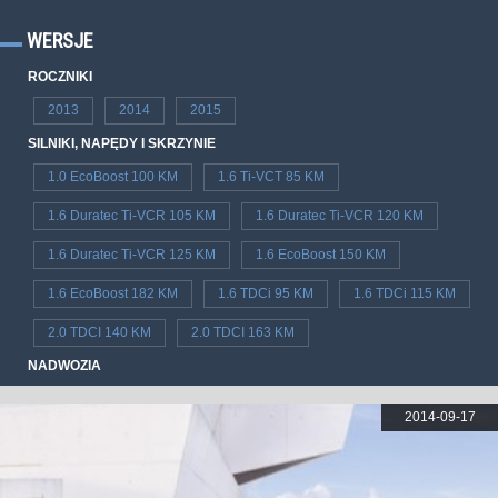
WERSJE
ROCZNIKI
2013
2014
2015
SILNIKI, NAPĘDY I SKRZYNIE
1.0 EcoBoost 100 KM
1.6 Ti-VCT 85 KM
1.6 Duratec Ti-VCR 105 KM
1.6 Duratec Ti-VCR 120 KM
1.6 Duratec Ti-VCR 125 KM
1.6 EcoBoost 150 KM
1.6 EcoBoost 182 KM
1.6 TDCi 95 KM
1.6 TDCi 115 KM
2.0 TDCI 140 KM
2.0 TDCI 163 KM
NADWOZIA
2014-09-17