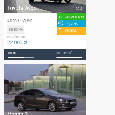
Toyota Aygo
2015
HATCHBACK 5DR
1.0 VVT-i 69 KM
RĘCZNA
BENZYNA
PRZEDNI
CENA ŚREDNIA
22 000 zł
OCENY
DOSTĘPNOŚĆ
Mazda 3