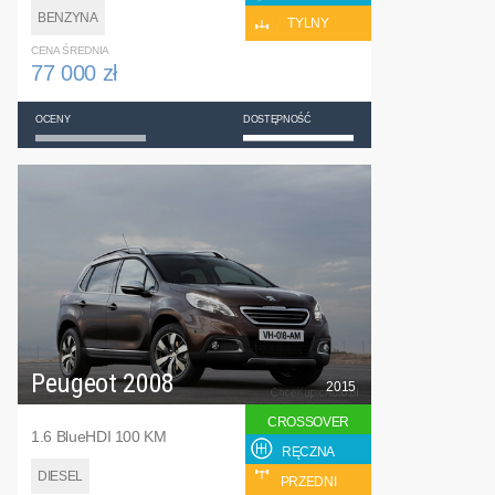
BENZYNA
TYLNY
CENA ŚREDNIA
77 000 zł
OCENY
DOSTĘPNOŚĆ
Peugeot 2008
2015
CROSSOVER
1.6 BlueHDI 100 KM
RĘCZNA
DIESEL
PRZEDNI