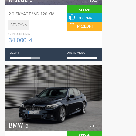
2015
SEDAN
2.0 SKYACTIV-G 120 KM
RĘCZNA
BENZYNA
PRZEDNI
CENA ŚREDNIA
34 000 zł
OCENY
DOSTĘPNOŚĆ
BMW 5
2015