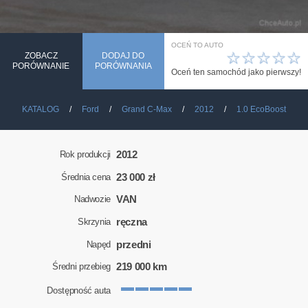
OCEŃ TO AUTO
☆
☆
☆
☆
☆
ZOBACZ
DODAJ DO
PORÓWNANIE
PORÓWNANIA
Oceń ten samochód jako pierwszy!
KATALOG
Ford
Grand C-Max
2012
1.0 EcoBoost
2012
Rok produkcji
23 000 zł
Średnia cena
VAN
Nadwozie
ręczna
Skrzynia
przedni
Napęd
219 000 km
Średni przebieg
Dostępność auta