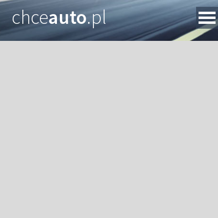
chce
auto
.pl