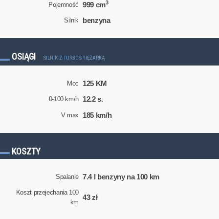
3
999 cm
Pojemność
benzyna
Silnik
OSIĄGI
SILNIK Z TURBOSPRĘŻARKĄ
125 KM
Moc
12.2 s.
0-100 km/h
185 km/h
V max
KOSZTY
7.4 l benzyny na 100 km
Spalanie
Koszt przejechania 100
43 zł
km