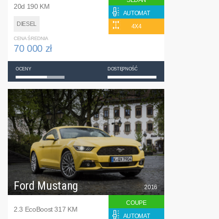
SEDAN
20d 190 KM
AUTOMAT
DIESEL
4X4
CENA ŚREDNIA
70 000 zł
OCENY
DOSTĘPNOŚĆ
Ford Mustang
2016
COUPE
2.3 EcoBoost 317 KM
AUTOMAT