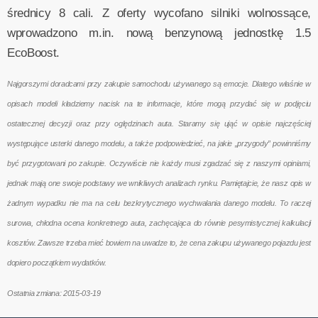
średnicy 8 cali. Z oferty wycofano silniki wolnossące,
wprowadzono m.in. nową benzynową jednostkę 1.5
EcoBoost.
Najgorszymi doradcami przy zakupie samochodu używanego są emocje. Dlatego właśnie w
opisach modeli kładziemy nacisk na te informacje, które mogą przydać się w podjęciu
ostatecznej decyzji oraz przy oględzinach auta. Staramy się ująć w opisie najczęściej
występujące usterki danego modelu, a także podpowiedzieć, na jakie „przygody” powinniśmy
być przygotowani po zakupie. Oczywiście nie każdy musi zgadzać się z naszymi opiniami,
jednak mają one swoje podstawy we wnikliwych analizach rynku. Pamiętajcie, że nasz opis w
żadnym wypadku nie ma na celu bezkrytycznego wychwalania danego modelu. To raczej
surowa, chłodna ocena konkretnego auta, zachęcająca do równie pesymistycznej kalkulacji
kosztów. Zawsze trzeba mieć bowiem na uwadze to, że cena zakupu używanego pojazdu jest
dopiero początkiem wydatków.
Ostatnia zmiana: 2015-03-19