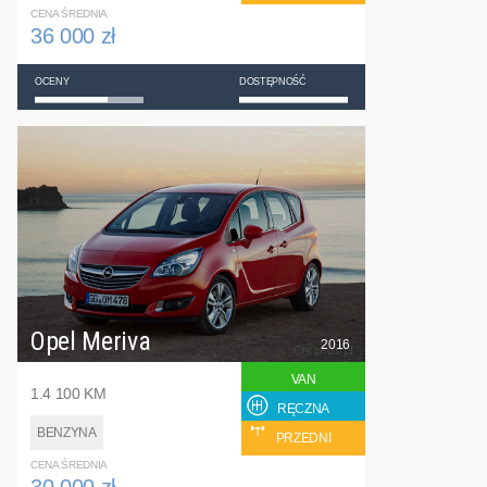
CENA ŚREDNIA
36 000 zł
OCENY
DOSTĘPNOŚĆ
Opel Meriva
2016
VAN
1.4 100 KM
RĘCZNA
BENZYNA
PRZEDNI
CENA ŚREDNIA